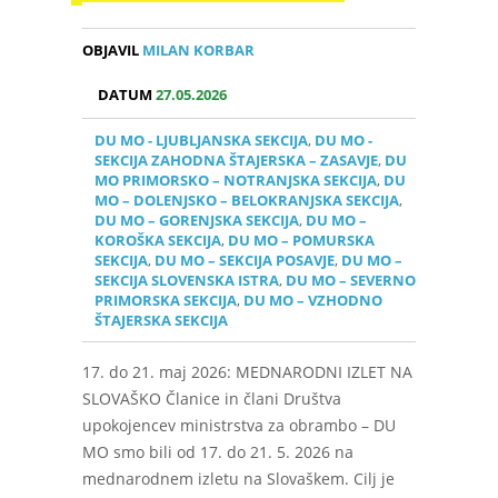
OBJAVIL
MILAN KORBAR
DATUM
27.05.2026
DU MO - LJUBLJANSKA SEKCIJA
,
DU MO -
SEKCIJA ZAHODNA ŠTAJERSKA – ZASAVJE
,
DU
MO PRIMORSKO – NOTRANJSKA SEKCIJA
,
DU
MO – DOLENJSKO – BELOKRANJSKA SEKCIJA
,
DU MO – GORENJSKA SEKCIJA
,
DU MO –
KOROŠKA SEKCIJA
,
DU MO – POMURSKA
SEKCIJA
,
DU MO – SEKCIJA POSAVJE
,
DU MO –
SEKCIJA SLOVENSKA ISTRA
,
DU MO – SEVERNO
PRIMORSKA SEKCIJA
,
DU MO – VZHODNO
ŠTAJERSKA SEKCIJA
17. do 21. maj 2026: MEDNARODNI IZLET NA
SLOVAŠKO Članice in člani Društva
upokojencev ministrstva za obrambo – DU
MO smo bili od 17. do 21. 5. 2026 na
mednarodnem izletu na Slovaškem. Cilj je