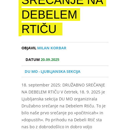
SREČANJE NA
DEBELEM
RTIČU
OBJAVIL
MILAN KORBAR
DATUM
20.09.2025
DU MO - LJUBLJANSKA SEKCIJA
18. september 2025: DRUŽABNO SREČANJE
NA DEBELEM RTIČU V četrtek, 18. 9. 2025 je
Ljubljanska sekcija DU MO organizirala
Družabno srečanje na Debelem Rtiču. To je
bilo naše prvo srečanje po »počitnicah« in
»dopustih«. Po prihodu na Debeli Rtič sta
nas bo z dobrodošlico in dobro voljo