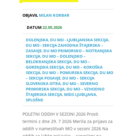
OBJAVIL
MILAN KORBAR
DATUM
22.05.2026
DOLENJSKA
,
DU MO - LJUBLJANSKA SEKCIJA
,
DU MO - SEKCIJA ZAHODNA ŠTAJERSKA –
ZASAVJE
,
DU MO PRIMORSKO – NOTRANJSKA
SEKCIJA
,
DU MO – DOLENJSKO –
BELOKRANJSKA SEKCIJA
,
DU MO –
GORENJSKA SEKCIJA
,
DU MO – KOROŠKA
SEKCIJA
,
DU MO – POMURSKA SEKCIJA
,
DU MO
– SEKCIJA POSAVJE
,
DU MO – SEKCIJA
SLOVENSKA ISTRA
,
DU MO – SEVERNO
PRIMORSKA SEKCIJA
,
DU MO – VZHODNO
ŠTAJERSKA SEKCIJA
,
MIDS LJUBLJANA
,
SPLOŠNE
POLETNI ODDIH V SEZONI 2026 Prosti
termini z dne 29. 7 2026 Merila za prijavo za
oddih v namestitvah MO v sezoni 2026 Na
oddih se lahko prijavijo: – zaposleni na