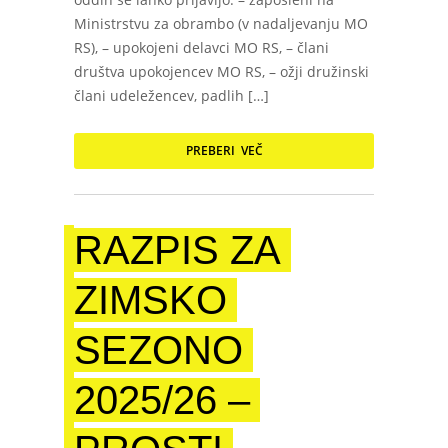
Ministrstvu za obrambo (v nadaljevanju MO
RS), – upokojeni delavci MO RS, – člani
društva upokojencev MO RS, – ožji družinski
člani udeležencev, padlih […]
PREBERI VEČ
RAZPIS ZA
ZIMSKO
SEZONO
2025/26 –