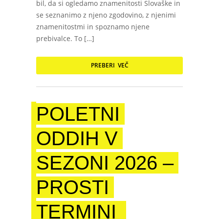
bil, da si ogledamo znamenitosti Slovaške in
se seznanimo z njeno zgodovino, z njenimi
znamenitostmi in spoznamo njene
prebivalce. To […]
PREBERI VEČ
POLETNI
ODDIH V
SEZONI 2026 –
PROSTI
TERMINI