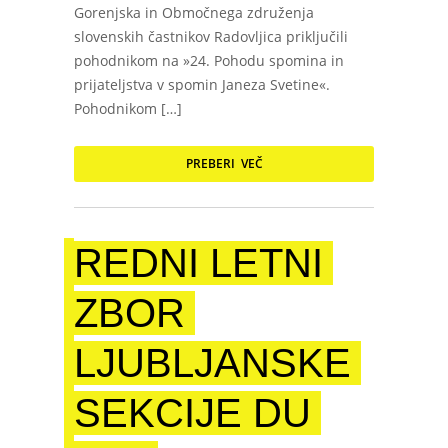
Gorenjska in Območnega združenja
slovenskih častnikov Radovljica priključili
pohodnikom na »24. Pohodu spomina in
prijateljstva v spomin Janeza Svetine«.
Pohodnikom […]
PREBERI VEČ
REDNI LETNI
ZBOR
LJUBLJANSKE
SEKCIJE DU