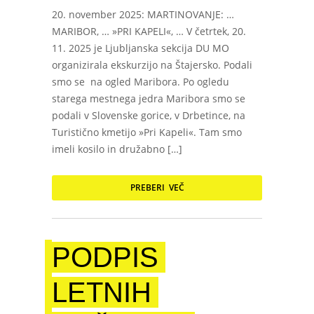
20. november 2025: MARTINOVANJE: …
MARIBOR, … »PRI KAPELI«, … V četrtek, 20.
11. 2025 je Ljubljanska sekcija DU MO
organizirala ekskurzijo na Štajersko. Podali
smo se na ogled Maribora. Po ogledu
starega mestnega jedra Maribora smo se
podali v Slovenske gorice, v Drbetince, na
Turistično kmetijo »Pri Kapeli«. Tam smo
imeli kosilo in družabno […]
PREBERI VEČ
PODPIS
LETNIH