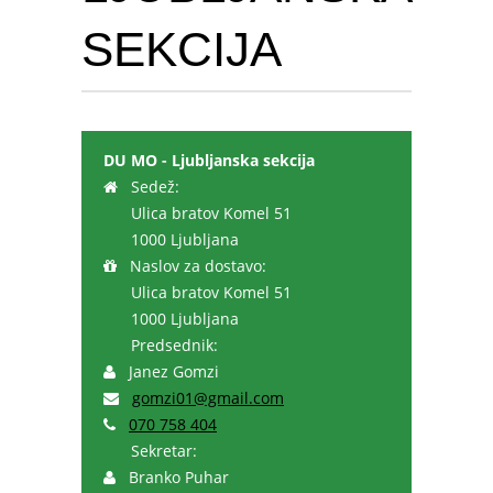
SEKCIJA
DU MO - Ljubljanska sekcija
Sedež:
Ulica bratov Komel 51
1000 Ljubljana
Naslov za dostavo:
Ulica bratov Komel 51
1000 Ljubljana
Predsednik:
Janez Gomzi
gomzi01@gmail.com
070 758 404
Sekretar:
Branko Puhar