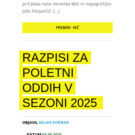
pričakala naša Veronika Beti in nepogrešljivi
Jože Florjančič. […]
PREBERI VEČ
RAZPISI ZA
POLETNI
ODDIH V
SEZONI 2025
OBJAVIL
MILAN KORBAR
DATUM
03.09.2025