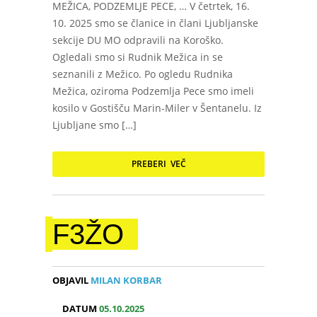
MEŽICA, PODZEMLJE PECE, … V četrtek, 16.
10. 2025 smo se članice in člani Ljubljanske
sekcije DU MO odpravili na Koroško.
Ogledali smo si Rudnik Mežica in se
seznanili z Mežico. Po ogledu Rudnika
Mežica, oziroma Podzemlja Pece smo imeli
kosilo v Gostišču Marin-Miler v Šentanelu. Iz
Ljubljane smo […]
PREBERI VEČ
F3ŽO
OBJAVIL
MILAN KORBAR
DATUM
05.10.2025