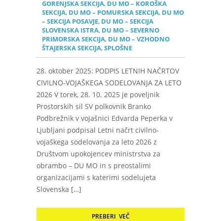
GORENJSKA SEKCIJA
,
DU MO – KOROŠKA
SEKCIJA
,
DU MO – POMURSKA SEKCIJA
,
DU MO
– SEKCIJA POSAVJE
,
DU MO – SEKCIJA
SLOVENSKA ISTRA
,
DU MO – SEVERNO
PRIMORSKA SEKCIJA
,
DU MO – VZHODNO
ŠTAJERSKA SEKCIJA
,
SPLOŠNE
28. oktober 2025: PODPIS LETNIH NAČRTOV
CIVILNO-VOJAŠKEGA SODELOVANJA ZA LETO
2026 V torek, 28. 10. 2025 je poveljnik
Prostorskih sil SV polkovnik Branko
Podbrežnik v vojašnici Edvarda Peperka v
Ljubljani podpisal Letni načrt civilno-
vojaškega sodelovanja za leto 2026 z
Društvom upokojencev ministrstva za
obrambo – DU MO in s preostalimi
organizacijami s katerimi sodelujeta
Slovenska […]
PREBERI VEČ