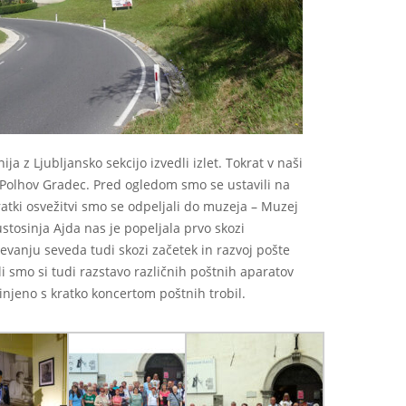
ja z Ljubljansko sekcijo izvedli izlet. Tokrat v naši
mo Polhov Gradec. Pred ogledom smo se ustavili na
kratki osvežitvi smo se odpeljali do muzeja – Muzej
stosinja Ajda nas je popeljala prvo skozi
evanju seveda tudi skozi začetek in razvoj pošte
li smo si tudi razstavo različnih poštnih aparatov
činjeno s kratko koncertom poštnih trobil.