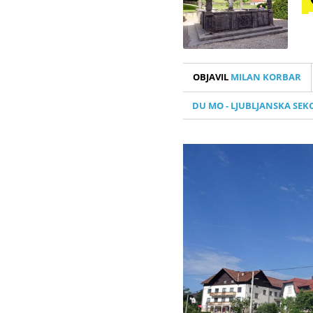
OBJAVIL
MILAN KORBAR
DU MO - LJUBLJANSKA SEKC