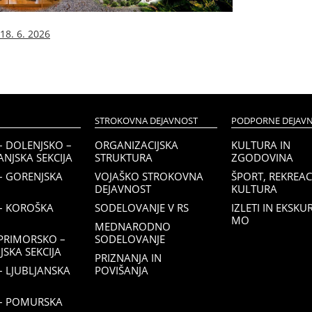
18. 6. 2026
STROKOVNA DEJAVNOST
PODPORNE DEJAVN
– DOLENJSKO –
ORGANIZACIJSKA
KULTURA IN
NJSKA SEKCIJA
STRUKTURA
ZGODOVINA
– GORENJSKA
VOJAŠKO STROKOVNA
ŠPORT, REKREACI
DEJAVNOST
KULTURA
– KOROŠKA
SODELOVANJE V RS
IZLETI IN EKSKU
MO
MEDNARODNO
PRIMORSKO –
SODELOVANJE
SKA SEKCIJA
PRIZNANJA IN
 LJUBLJANSKA
POVIŠANJA
– POMURSKA