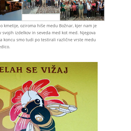
do kmetije, oziroma hiše medu Božnar, kjer nam je
ev svojih izdelkov in seveda med kot med. Njegova
 Na koncu smo tudi po testirali različne vrste medu
edico.