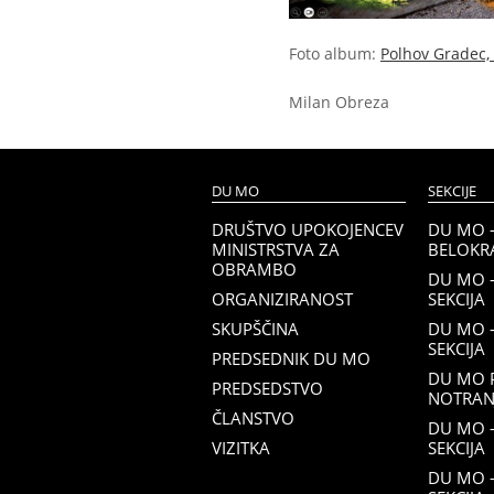
Foto album:
Polhov Gradec, 
Milan Obreza
DU MO
SEKCIJE
DRUŠTVO UPOKOJENCEV
DU MO 
MINISTRSTVA ZA
BELOKRA
OBRAMBO
DU MO 
ORGANIZIRANOST
SEKCIJA
SKUPŠČINA
DU MO 
SEKCIJA
PREDSEDNIK DU MO
DU MO 
PREDSEDSTVO
NOTRANJ
ČLANSTVO
DU MO –
VIZITKA
SEKCIJA
DU MO 