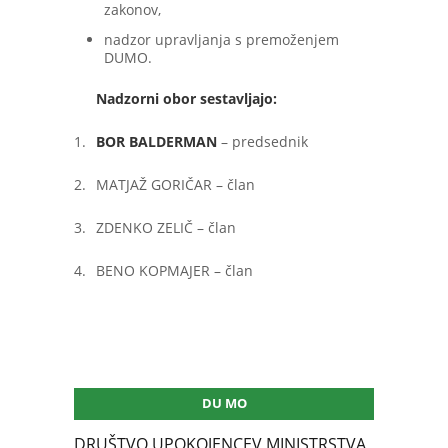
zakonov,
nadzor upravljanja s premoženjem
DUMO.
Nadzorni obor sestavljajo:
1.
BOR BALDERMAN
– predsednik
2.
MATJAŽ GORIČAR – član
3.
ZDENKO ZELIČ – član
4.
BENO KOPMAJER – član
DU MO
DRUŠTVO UPOKOJENCEV MINISTRSTVA