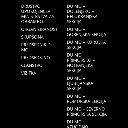
DRUŠTVO
DU MO –
UPOKOJENCEV
DOLENJSKO –
MINISTRSTVA ZA
BELOKRANJSKA
OBRAMBO
SEKCIJA
ORGANIZIRANOST
DU MO –
GORENJSKA SEKCIJA
SKUPŠČINA
DU MO – KOROŠKA
PREDSEDNIK DU
SEKCIJA
MO
DU MO
PREDSEDSTVO
PRIMORSKO –
ČLANSTVO
NOTRANJSKA
SEKCIJA
VIZITKA
DU MO –
LJUBLJANSKA
SEKCIJA
DU MO –
POMURSKA SEKCIJA
DU MO – SEVERNO
PRIMORSKA SEKCIJA
DU MO –
VZHODNO