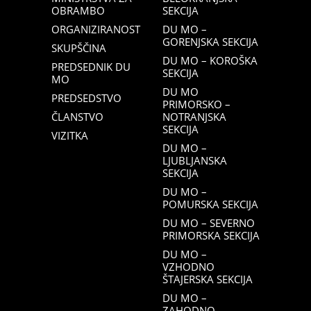
OBRAMBO
SEKCIJA
ORGANIZIRANOST
DU MO –
GORENJSKA SEKCIJA
SKUPŠČINA
DU MO – KOROŠKA
PREDSEDNIK DU
SEKCIJA
MO
DU MO
PREDSEDSTVO
PRIMORSKO –
ČLANSTVO
NOTRANJSKA
SEKCIJA
VIZITKA
DU MO –
LJUBLJANSKA
SEKCIJA
DU MO –
POMURSKA SEKCIJA
DU MO – SEVERNO
PRIMORSKA SEKCIJA
DU MO –
VZHODNO
ŠTAJERSKA SEKCIJA
DU MO –
ZAHODNO