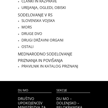
ČLANKI IN RAZPRAVE
UREJANJA, OGLEDI, OBISKI
SODELOVANJE V RS
SLOVENSKA VOJSKA
MORS
DRUGE DVO
DRUGI DRŽAVNI ORGANI
OSTALI
MEDNARODNO SODELOVANJE
PRIZNANJA IN POVIŠANJA
PRAVILNIK IN KATALOG PRIZNANJ
DU MO
SEKCIJE
DRUŠTVO
DU MO –
UPOKOJENCEV
DOLENJSKO –
MINISTRSTVA ZA
BELOKRANJSKA