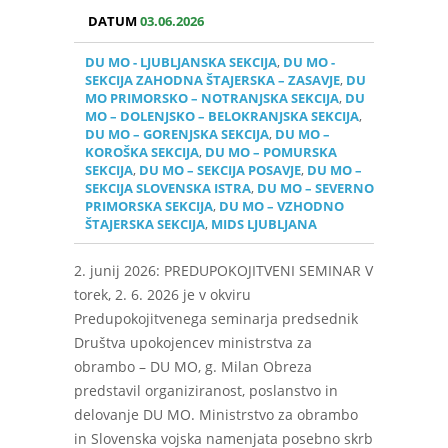
DATUM
03.06.2026
DU MO - LJUBLJANSKA SEKCIJA
,
DU MO -
SEKCIJA ZAHODNA ŠTAJERSKA – ZASAVJE
,
DU
MO PRIMORSKO – NOTRANJSKA SEKCIJA
,
DU
MO – DOLENJSKO – BELOKRANJSKA SEKCIJA
,
DU MO – GORENJSKA SEKCIJA
,
DU MO –
KOROŠKA SEKCIJA
,
DU MO – POMURSKA
SEKCIJA
,
DU MO – SEKCIJA POSAVJE
,
DU MO –
SEKCIJA SLOVENSKA ISTRA
,
DU MO – SEVERNO
PRIMORSKA SEKCIJA
,
DU MO – VZHODNO
ŠTAJERSKA SEKCIJA
,
MIDS LJUBLJANA
2. junij 2026: PREDUPOKOJITVENI SEMINAR V
torek, 2. 6. 2026 je v okviru
Predupokojitvenega seminarja predsednik
Društva upokojencev ministrstva za
obrambo – DU MO, g. Milan Obreza
predstavil organiziranost, poslanstvo in
delovanje DU MO. Ministrstvo za obrambo
in Slovenska vojska namenjata posebno skrb