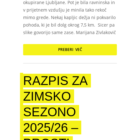
okupirane Ljubljane. Pot je bila ravninska in
v prijetnem vzdušju je minila tako rekoč
mimo grede. Nekaj kapljic dežja ni pokvarilo
pohoda, ki je bil dolg okrog 7,5 km. Sicer pa
slike govorijo same zase. Marijana Zivlakovič
PREBERI VEČ
RAZPIS ZA
ZIMSKO
SEZONO
2025/26 –