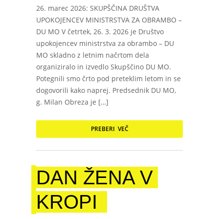
26. marec 2026: SKUPŠČINA DRUŠTVA
UPOKOJENCEV MINISTRSTVA ZA OBRAMBO –
DU MO V četrtek, 26. 3. 2026 je Društvo
upokojencev ministrstva za obrambo – DU
MO skladno z letnim načrtom dela
organiziralo in izvedlo Skupščino DU MO.
Potegnili smo črto pod preteklim letom in se
dogovorili kako naprej. Predsednik DU MO,
g. Milan Obreza je […]
PREBERI VEČ
DAN ŽENA V
KROPI