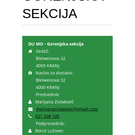
SEKCIJA
DU MO - Gorenjska sekcija
Sedež:
Bleiweisova 32
4000 KRANJ
Naslov za dostavo:
Bleiweisova 32
4000 KRANJ
Predsednik:
Marijana Zivlakovič
marijanazivlakovic@gmail.com
031 208 100
Podpresednik:
Borut Lužovec