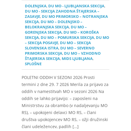
DOLENJSKA
,
DU MO - LJUBLJANSKA SEKCIJA
,
DU MO - SEKCIJA ZAHODNA ŠTAJERSKA –
ZASAVJE
,
DU MO PRIMORSKO – NOTRANJSKA
SEKCIJA
,
DU MO – DOLENJSKO –
BELOKRANJSKA SEKCIJA
,
DU MO –
GORENJSKA SEKCIJA
,
DU MO – KOROŠKA
SEKCIJA
,
DU MO – POMURSKA SEKCIJA
,
DU MO
– SEKCIJA POSAVJE
,
DU MO – SEKCIJA
SLOVENSKA ISTRA
,
DU MO – SEVERNO
PRIMORSKA SEKCIJA
,
DU MO – VZHODNO
ŠTAJERSKA SEKCIJA
,
MIDS LJUBLJANA
,
SPLOŠNE
POLETNI ODDIH V SEZONI 2026 Prosti
termini z dne 29. 7 2026 Merila za prijavo za
oddih v namestitvah MO v sezoni 2026 Na
oddih se lahko prijavijo: – zaposleni na
Ministrstvu za obrambo (v nadaljevanju MO
RS), – upokojeni delavci MO RS, – člani
društva upokojencev MO RS, – ožji družinski
člani udeležencev, padlih […]