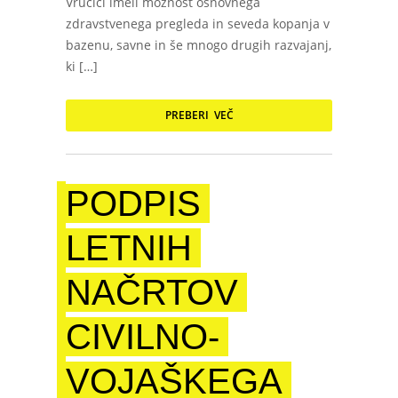
Vručici imeli možnost osnovnega
zdravstvenega pregleda in seveda kopanja v
bazenu, savne in še mnogo drugih razvajanj,
ki […]
PREBERI VEČ
PODPIS
LETNIH
NAČRTOV
CIVILNO-
VOJAŠKEGA