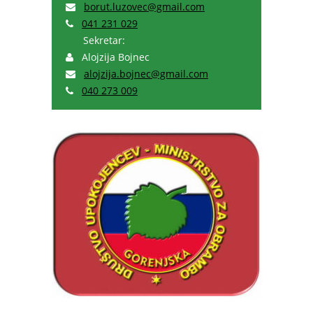
borut.luzovec@gmail.com
041 231 029
Sekretar:
Alojzija Bojnec
alojzija.bojnec@gmail.com
040 273 009