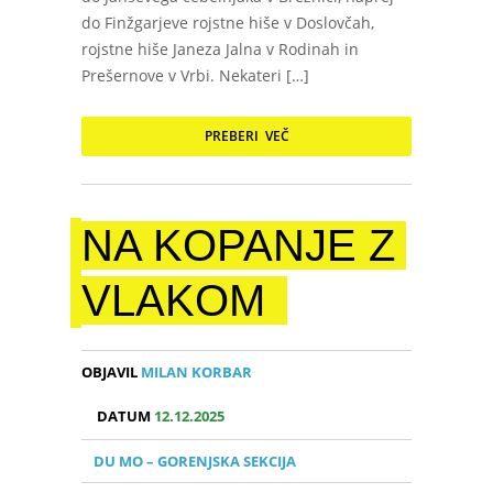
do Finžgarjeve rojstne hiše v Doslovčah,
rojstne hiše Janeza Jalna v Rodinah in
Prešernove v Vrbi. Nekateri […]
PREBERI VEČ
NA KOPANJE Z
VLAKOM
OBJAVIL
MILAN KORBAR
DATUM
12.12.2025
DU MO – GORENJSKA SEKCIJA