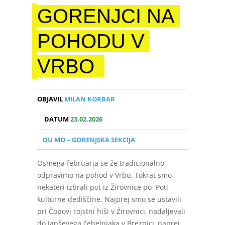
GORENJCI NA
POHODU V
VRBO
OBJAVIL
MILAN KORBAR
DATUM
23.02.2026
DU MO – GORENJSKA SEKCIJA
Osmega februarja se že tradicionalno
odpravimo na pohod v Vrbo. Tokrat smo
nekateri izbrali pot iz Žirovnice po Poti
kulturne dediščine. Najprej smo se ustavili
pri Čopovi rojstni hiši v Žirovnici, nadaljevali
do Janševega čebelnjaka v Breznici, naprej