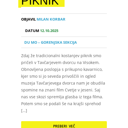
PIKNIK
OBJAVIL
MILAN KORBAR
DATUM
12.10.2025
DU MO – GORENJSKA SEKCIJA
Zdaj že tradicionalni kostanjev piknik smo
pričeli v Tavčarjevem dvorcu na Visokem.
Obnovljena poslopja s prikupno kavarnico,
kjer smo si jo seveda privoščili in ogled
muzeja Tavčarjevega dvorca nam je obudila
spomine na znani film Cvetje v jeseni. Saj
nas vse skozi spremlja glasba iz tega filma.
Potem smo se podali še na krajši sprehod
[…]
PREBERI VEČ