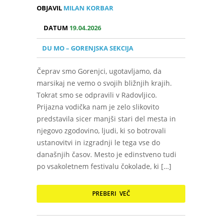
OBJAVIL
MILAN KORBAR
DATUM
19.04.2026
DU MO – GORENJSKA SEKCIJA
Čeprav smo Gorenjci, ugotavljamo, da
marsikaj ne vemo o svojih bližnjih krajih.
Tokrat smo se odpravili v Radovljico.
Prijazna vodička nam je zelo slikovito
predstavila sicer manjši stari del mesta in
njegovo zgodovino, ljudi, ki so botrovali
ustanovitvi in izgradnji le tega vse do
današnjih časov. Mesto je edinstveno tudi
po vsakoletnem festivalu čokolade, ki […]
PREBERI VEČ