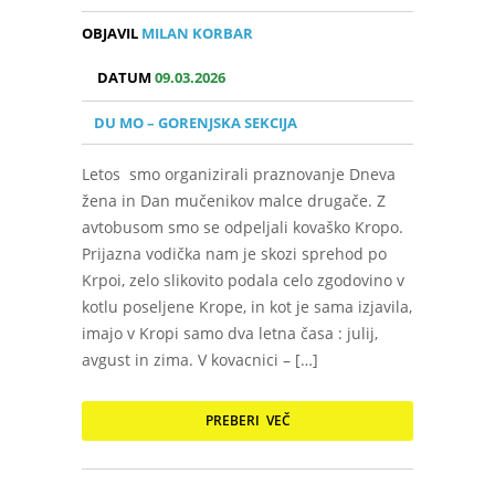
OBJAVIL
MILAN KORBAR
DATUM
09.03.2026
DU MO – GORENJSKA SEKCIJA
Letos smo organizirali praznovanje Dneva
žena in Dan mučenikov malce drugače. Z
avtobusom smo se odpeljali kovaško Kropo.
Prijazna vodička nam je skozi sprehod po
Krpoi, zelo slikovito podala celo zgodovino v
kotlu poseljene Krope, in kot je sama izjavila,
imajo v Kropi samo dva letna časa : julij,
avgust in zima. V kovacnici – […]
PREBERI VEČ