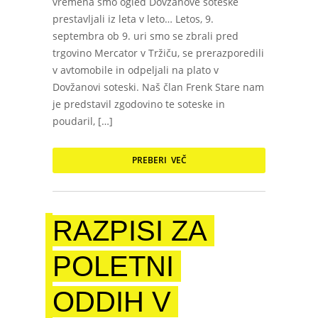
vremena smo ogled Dovžanove soteske
prestavljali iz leta v leto… Letos, 9.
septembra ob 9. uri smo se zbrali pred
trgovino Mercator v Tržiču, se prerazporedili
v avtomobile in odpeljali na plato v
Dovžanovi soteski. Naš član Frenk Stare nam
je predstavil zgodovino te soteske in
poudaril, […]
PREBERI VEČ
RAZPISI ZA
POLETNI
ODDIH V