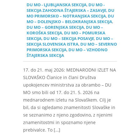
DU MO - LJUBLJANSKA SEKCIJA
,
DU MO -
SEKCIJA ZAHODNA ŠTAJERSKA – ZASAVJE
,
DU
MO PRIMORSKO – NOTRANJSKA SEKCIJA
,
DU
MO – DOLENJSKO – BELOKRANJSKA SEKCIJA
,
DU MO – GORENJSKA SEKCIJA
,
DU MO –
KOROŠKA SEKCIJA
,
DU MO – POMURSKA
SEKCIJA
,
DU MO – SEKCIJA POSAVJE
,
DU MO –
SEKCIJA SLOVENSKA ISTRA
,
DU MO – SEVERNO
PRIMORSKA SEKCIJA
,
DU MO – VZHODNO
ŠTAJERSKA SEKCIJA
17. do 21. maj 2026: MEDNARODNI IZLET NA
SLOVAŠKO Članice in člani Društva
upokojencev ministrstva za obrambo – DU
MO smo bili od 17. do 21. 5. 2026 na
mednarodnem izletu na Slovaškem. Cilj je
bil, da si ogledamo znamenitosti Slovaške in
se seznanimo z njeno zgodovino, z njenimi
znamenitostmi in spoznamo njene
prebivalce. To […]