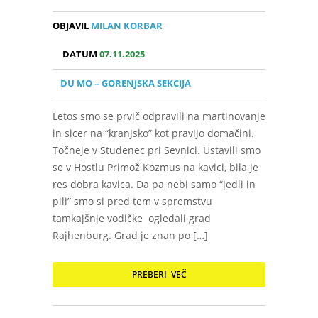
OBJAVIL
MILAN KORBAR
DATUM
07.11.2025
DU MO – GORENJSKA SEKCIJA
Letos smo se prvič odpravili na martinovanje
in sicer na “kranjsko” kot pravijo domačini.
Točneje v Studenec pri Sevnici. Ustavili smo
se v Hostlu Primož Kozmus na kavici, bila je
res dobra kavica. Da pa nebi samo “jedli in
pili” smo si pred tem v spremstvu
tamkajšnje vodičke ogledali grad
Rajhenburg. Grad je znan po […]
PREBERI VEČ