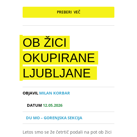
PREBERI VEČ
OB ŽICI
OKUPIRANE
LJUBLJANE
OBJAVIL
MILAN KORBAR
DATUM
12.05.2026
DU MO – GORENJSKA SEKCIJA
Letos smo se že četrtič podali na pot ob žici