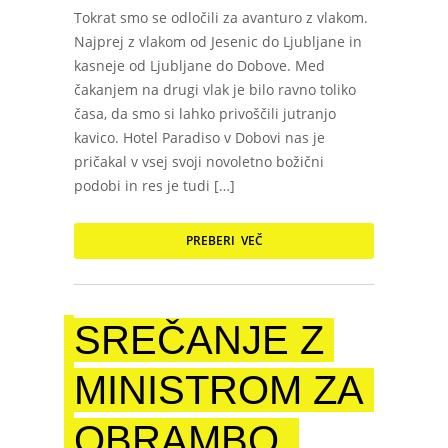
Tokrat smo se odločili za avanturo z vlakom.
Najprej z vlakom od Jesenic do Ljubljane in
kasneje od Ljubljane do Dobove. Med
čakanjem na drugi vlak je bilo ravno toliko
časa, da smo si lahko privoščili jutranjo
kavico. Hotel Paradiso v Dobovi nas je
pričakal v vsej svoji novoletno božični
podobi in res je tudi […]
PREBERI VEČ
SREČANJE Z
MINISTROM ZA
OBRAMBO