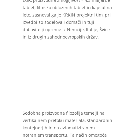
EUR, proizvodna zmogljivost – 4,5 milijarde
tablet, filmsko obloženih tablet in kapsul na
leto, zasnoval ga je KRKIN projektni tim, pri
izvedbi so sodelovali domači in tuji
dobavitelji opreme iz Nemčije, Italije, Švice
in iz drugih zahodnoevropskih držav.
Sodobna proizvodna filozofija temelji na
vertikalnem pretoku materiala, standardnih
kontejnerjih in na avtomatiziranem
notranjem transportu. Ta način omogoča