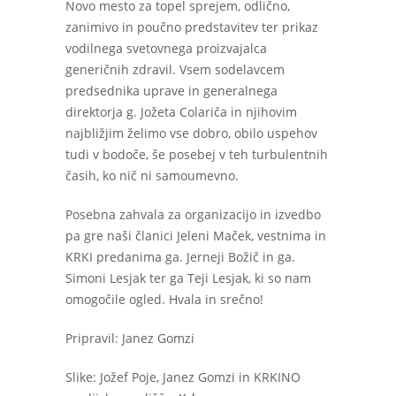
Novo mesto za topel sprejem, odlično,
zanimivo in poučno predstavitev ter prikaz
vodilnega svetovnega proizvajalca
generičnih zdravil. Vsem sodelavcem
predsednika uprave in generalnega
direktorja g. Jožeta Colariča in njihovim
najbližjim želimo vse dobro, obilo uspehov
tudi v bodoče, še posebej v teh turbulentnih
časih, ko nič ni samoumevno.
Posebna zahvala za organizacijo in izvedbo
pa gre naši članici Jeleni Maček, vestnima in
KRKI predanima ga. Jerneji Božič in ga.
Simoni Lesjak ter ga Teji Lesjak, ki so nam
omogočile ogled. Hvala in srečno!
Pripravil: Janez Gomzi
Slike: Jožef Poje, Janez Gomzi in KRKINO