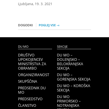
Ljubljana, 19. 3. 2021
DOGODKI
POGLEJ VSE →
DU MO
SEKCIJE
DRUŠTVO
DU MO –
UPOKOJENCEV
DOLENJSKO –
MINISTRSTVA ZA
BELOKRANJSKA
OBRAMBO
SEKCIJA
ORGANIZIRANOST
DU MO –
GORENJSKA SEKCIJA
SKUPŠČINA
DU MO – KOROŠKA
PREDSEDNIK DU
SEKCIJA
MO
DU MO
PREDSEDSTVO
PRIMORSKO –
ČLANSTVO
NOTRANJSKA