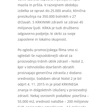
mazila in pršila. V razvojnem obdobju
izdelka se opravi do 25.000 analiz, klinična
preizkušnja na 350.000 bolnikih v 27
državah. S KRKINIMI zdravili se zdravi 45
milijonov ljudi. KRKA je tudi družbeno
odgovorno podjetje, ki skrbi za svoje
zaposlene in lokalno skupnost.
Po ogledu promocijskega filma smo si
ogledali še najsodobnejši obrat za
proizvodnjo trdnih oblik zdravil – Notol 2,
kjer v tehnološko dovršenih obratih
proizvajajo generična zdravila z dodano
vrednostjo. Sodoben obrat Notol 2 je bil
odprt 4. 11. 2015 in je plod KRKINEGA
znanja in dolgoletnih izkušenj v proizvodnji
zdravil. Nekaj osnovnih podatkov: površina –
55.000 m
2
, vrednost naložbe – 200 milijonov