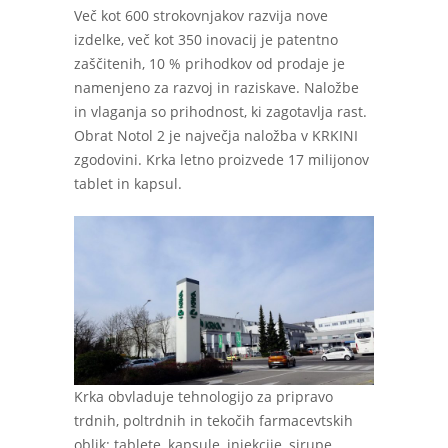
Več kot 600 strokovnjakov razvija nove
izdelke, več kot 350 inovacij je patentno
zaščitenih, 10 % prihodkov od prodaje je
namenjeno za razvoj in raziskave. Naložbe
in vlaganja so prihodnost, ki zagotavlja rast.
Obrat Notol 2 je največja naložba v KRKINI
zgodovini. Krka letno proizvede 17 milijonov
tablet in kapsul.
Krka obvladuje tehnologijo za pripravo
trdnih, poltrdnih in tekočih farmacevtskih
oblik: tablete, kapsule, injekcije, sirupe,