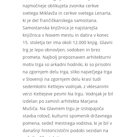
najmočneje oblikujeta zvonika cerkve
svetega Miklavža in cerkve svetega Lenarta,
ki je del frančiškanskega samostana.
Samostanska knjižnica je najstarejša
knjižnica v Novem mestu in datira v konec
15. stoletja ter ima okoli 12.000 knjig. Glavni
trg je lepo obnovljen, sodoben in brez
prometa. Najbolj prepoznaven arhitekturni
motiv trga so arkadni hodniki, ki so prisotni
na zgornjem delu trga, sliko največjega trga
v Sloveniji na zgornjem delu krasi tudi
sedemkotni Kettejev vodnjak, z vklesanimi
verzi Kettejeve pesmi Na trgu. Vodnjak je bil
izdelan po zamisli arhitekta Marjana
Mušiča. Na Glavnem trgu je izstopajoča
stavba rotovž, kulturni spomenik državnega
pomena, sedež mestnega vodstva, ki je bil v
današnji historicistični podobi sezidan na