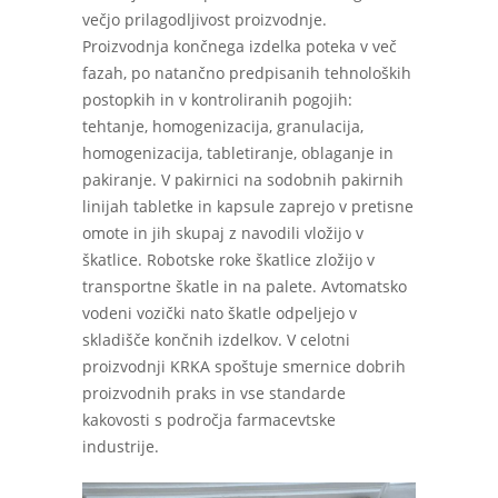
večjo prilagodljivost proizvodnje.
Proizvodnja končnega izdelka poteka v več
fazah, po natančno predpisanih tehnoloških
postopkih in v kontroliranih pogojih:
tehtanje, homogenizacija, granulacija,
homogenizacija, tabletiranje, oblaganje in
pakiranje. V pakirnici na sodobnih pakirnih
linijah tabletke in kapsule zaprejo v pretisne
omote in jih skupaj z navodili vložijo v
škatlice. Robotske roke škatlice zložijo v
transportne škatle in na palete. Avtomatsko
vodeni vozički nato škatle odpeljejo v
skladišče končnih izdelkov. V celotni
proizvodnji KRKA spoštuje smernice dobrih
proizvodnih praks in vse standarde
kakovosti s področja farmacevtske
industrije.