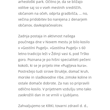
arheološki park. Očitno je, da se bližajo
volitve saj so v vseh mestnih središčih,
občanom na očeh, odprta gradbišča, … no,
večina pridobitev bo narejena z denarjem
občanov, davkoplačevalcev.
Zadnja postaja in aktivnost našega
poučnega dne v Novem mestu je bilo kosilo
v »Gostilni Pugelj«. »Gostilna Pugelj« s 60
letno tradicijo leži v Ždinji vasi 6, pod Trško
goro. Poznana je po hišni specialiteti pečeni
kokoši, ki se je prijelo ime »Pugljeva kura«.
Postrežejo tudi sirove štruklje, domač kruh,
morske in sladkovodne ribe, zimske koline in
ostale domače dobrote. Za nas so pripravili
odlično kosilo. V prijetnem vzdušju smo tako
zaokrožili dan in se vrnili v Ljubljano.
Zahvaljujemo se KRKI, tovarni zdravil d. d.,