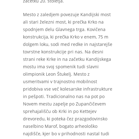
začetku 20. stoletja.
Mesto z zaledjem povezuje Kandijski most
ali stari železni most, ki prečka Krko na
spodnjem delu Glavnega trga. Kovičena
konstrukcija, ki prečka Krko v enem, 75 m
dolgem loku, sodi med redke in najstarejše
tovrstne konstrukcije pri nas. Na desni
strani reke Krke in na začetku Kandijskega
mostu ima svoj spomenik tudi slavni
olimpionik Leon Štukelj. Mesto z
usmeritvami v trajnostno mobilnost
pridobiva vse več kolesarske infrastrukture
in pešpoti. Tradicionalno nas na pot po
Novem mestu zapelje po Zupančičevem
sprehajališču ob Krki in po Kettejev
drevoredu, ki poteka čez prazgodovinsko
naselbino Marof, bogato arheološko
najdišče, kjer bo v prihodnosti nastal tudi