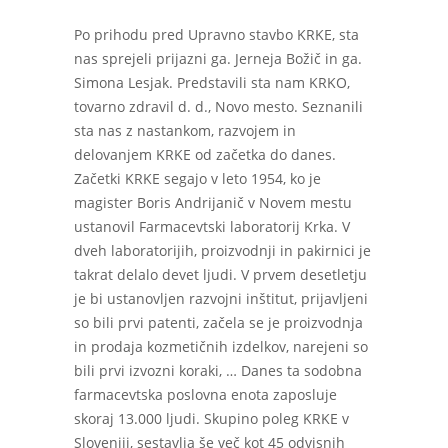
Po prihodu pred Upravno stavbo KRKE, sta
nas sprejeli prijazni ga. Jerneja Božič in ga.
Simona Lesjak. Predstavili sta nam KRKO,
tovarno zdravil d. d., Novo mesto. Seznanili
sta nas z nastankom, razvojem in
delovanjem KRKE od začetka do danes.
Začetki KRKE segajo v leto 1954, ko je
magister Boris Andrijanič v Novem mestu
ustanovil Farmacevtski laboratorij Krka. V
dveh laboratorijih, proizvodnji in pakirnici je
takrat delalo devet ljudi. V prvem desetletju
je bi ustanovljen razvojni inštitut, prijavljeni
so bili prvi patenti, začela se je proizvodnja
in prodaja kozmetičnih izdelkov, narejeni so
bili prvi izvozni koraki, … Danes ta sodobna
farmacevtska poslovna enota zaposluje
skoraj 13.000 ljudi. Skupino poleg KRKE v
Sloveniji, sestavlja še več kot 45 odvisnih