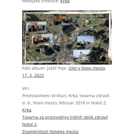
medijsko središče:
Krka
;
Foto album: Jožef Poje:
Izlet v Novo mesto,
17. 3. 2022
;
Viri:
Predstavitveni brošuri, Krka, tovarna zdravil
d. d., Novo mesto, februar 2018 in Notol 2;
Krka
;
Tovarna za proizvodnjo trdnih oblik zdravil
Notol 2
;
Znamenitosti Novega mesta
;