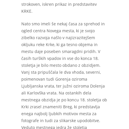
strokoven, iskren prikaz in predstavitev
KRKE.
Nato smo imeli še nekaj časa za sprehod in
ogled centra Novega mesta, ki je svojo
zibelko razvoja našlo v najizrazitejšem
okljuku reke Krke, ki ga tesno objema in
mestu daje poseben smaragdni pridih. V
časih turških vpadov in vse do konca 18.
stoletja je bilo mesto obdano z obzidjem.
Vanj sta pripuščala le dva vhoda, severni,
poimenovan tudi Gorenja oziroma
Ljubljanska vrata, ter južni oziroma Dolenja
ali Karlovška vrata. Na ostankih dela
mestnega obzidja je po koncu 18. stoletja ob
Krki zrasel znameniti Breg, ki predstavlja
enega najbolj ljubkih motivov mesta za
fotografe in tudi za slikarske upodobitve.
Veduto mestnega jedra že stoletja