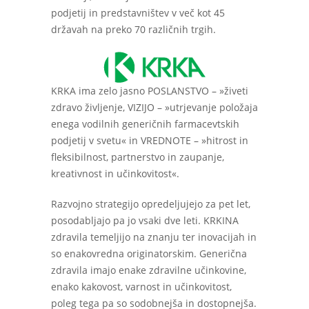
podjetij in predstavništev v več kot 45
državah na preko 70 različnih trgih.
KRKA ima zelo jasno POSLANSTVO – »živeti
zdravo življenje, VIZIJO – »utrjevanje položaja
enega vodilnih generičnih farmacevtskih
podjetij v svetu« in VREDNOTE – »hitrost in
fleksibilnost, partnerstvo in zaupanje,
kreativnost in učinkovitost«.
Razvojno strategijo opredeljujejo za pet let,
posodabljajo pa jo vsaki dve leti. KRKINA
zdravila temeljijo na znanju ter inovacijah in
so enakovredna originatorskim. Generična
zdravila imajo enake zdravilne učinkovine,
enako kakovost, varnost in učinkovitost,
poleg tega pa so sodobnejša in dostopnejša.