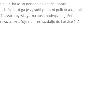
adnjo, 12. bitko, in nenadejan končni poraz
– kažipot, ki ga je zgradil pehotni polk IR 43, je bil
u 7. avstro-ogrskega korpusa nadvojvodi Jožefu,
erokaza, označuje namreč razdaljo do Lokvice (1,2
.