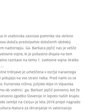
rna in vsebinska zasnova pomnika sta skrbno
nova določa predstavitve določenih obdobij
m nadstropju. Ga. Barbara Jejčič nas je vešče
vetovne vojne, ki je pošastno divjala na tem
alno razstavo na temo 1. svetovne vojne, kratko
, …
astne trdnjave je umeščena v osrčje naravnega
i potujejo na vse strani neba. Pred nami so se
e, Furlanska nižina, Julijske Alpe in Vipavska
smo ob vodnici ga. Barbari Jejčič ponovno, kot že
 ponosno zgodbo Slovenije in lepoto naših krajev.
ke zemlje na Cerju« je leta 2018 prejel nagrado
tura-Natura za ohranjanje in valorizacijo