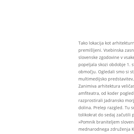
Tako lokacija kot arhitektu
premišljeni. Vsebinska zas
slovenske zgodovine v vsake
popeljala skozi obdobje 1. s
območju. Ogledali smo si st
multimedijsko predstavitev
Zanimiva arhitektura velič
amfiteatra, od koder pogled
razprostirali Jadransko morj
dolina. Prelep razgled. Tu 
tolikokrat do sedaj začutili
»Pomnik braniteljem slovens
mednarodnega združenja Kul