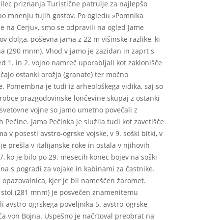
ilec priznanja Turistične patrulje za najlepšo
 po mnenju tujih gostov. Po ogledu »Pomnika
e na Cerju«, smo se odpravili na ogled Jame
ov dolga, poševna jama z 22 m višinske razlike, ki
a (290 mnm). Vhod v jamo je zazidan in zaprt s
d 1. in 2. vojno namreč uporabljali kot zaklonišče
ičajo ostanki orožja (granate) ter močno
. Pomembna je tudi iz arheološkega vidika, saj so
 drobce prazgodovinske lončevine skupaj z ostanki
e svetovne vojne so jamo umetno povečali z
rh Pečine. Jama Pečinka je služila tudi kot zavetišče
ma v posesti avstro-ogrske vojske, v 9. soški bitki, v
 prešla v italijanske roke in ostala v njihovih
, ko je bilo po 29. mesecih konec bojev na soški
ena s pogradi za vojake in kabinami za častnike.
a opazovalnica, kjer je bil nameščen žaromet.
ti stol (281 mnm) je posvečen znamenitemu
li avstro-ogrskega poveljnika 5. avstro-ogrske
ća von Bojna. Uspešno je načrtoval preobrat na