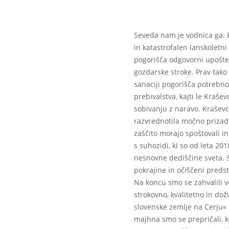
Seveda nam je vodnica ga. B
in katastrofalen lanskoletni 
pogorišča odgovorni upošte
gozdarske stroke. Prav tak
sanaciji pogorišča potrebno
prebivalstva, kajti le Krašev
sobivanju z naravo. Kraševc
razvrednotila močno prizade
zaščito morajo spoštovali in
s suhozidi, ki so od leta 
nesnovne dediščine sveta. 
pokrajine in očiščeni predst
Na koncu smo se zahvalili vo
strokovno, kvalitetno in do
slovenske zemlje na Cerju« z
majhna smo se prepričali, k