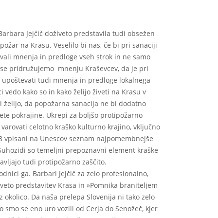
arbara Jejčič doživeto predstavila tudi obsežen
požar na Krasu. Veselilo bi nas, če bi pri sanaciji
vali mnenja in predloge vseh strok in ne samo
o se pridružujemo mnenju Kraševcev, da je pri
 upoštevati tudi mnenja in predloge lokalnega
ci vedo kako so in kako želijo živeti na Krasu v
i želijo, da popožarna sanacija ne bi dodatno
te pokrajine. Ukrepi za boljšo protipožarno
 varovati celotno kraško kulturno krajino, vključno
2018 vpisani na Unescov seznam najpomembnejše
Suhozidi so temeljni prepoznavni element kraške
avljajo tudi protipožarno zaščito.
dnici ga. Barbari Jejčič za zelo profesionalno,
živeto predstavitev Krasa in »Pomnika braniteljem
 okolico. Da naša prelepa Slovenija ni tako zelo
o smo se eno uro vozili od Cerja do Senožeč, kjer