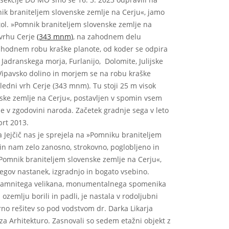
ik braniteljem slovenske zemlje na Cerju«, jamo
tol. »Pomnik braniteljem slovenske zemlje na
 vrhu Cerje
(343 mnm)
, na zahodnem delu
ahodnem robu kraške planote, od koder se odpira
 Jadranskega morja, Furlanijo, Dolomite, Julijske
Vipavsko dolino in morjem se na robu kraške
edni vrh Cerje (343 mnm). Tu stoji 25 m visok
ske zemlje na Cerju«, postavljen v spomin vsem
e v zgodovini naroda. Začetek gradnje sega v leto
prt 2013.
 Jejčič nas je sprejela na »Pomniku braniteljem
in nam zelo zanosno, strokovno, poglobljeno in
Pomnik braniteljem slovenske zemlje na Cerju«,
gov nastanek, izgradnjo in bogato vsebino.
 kamnitega velikana, monumentalnega spomenika
 ozemlju borili in padli, je nastala v rodoljubni
urno rešitev so pod vodstvom dr. Darka Likarja
 za Arhitekturo. Zasnovali so sedem etažni objekt z