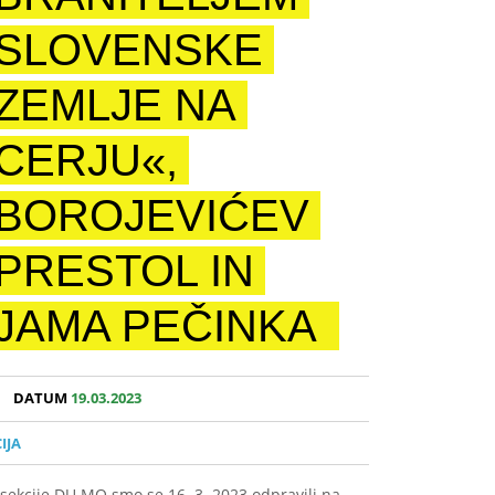
SLOVENSKE
ZEMLJE NA
CERJU«,
BOROJEVIĆEV
PRESTOL IN
JAMA PEČINKA
DATUM
19.03.2023
IJA
e sekcije DU MO smo se 16. 3. 2023 odpravili na