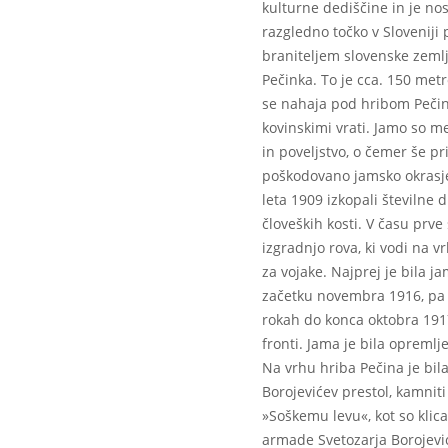
kulturne dediščine in je nos
razgledno točko v Sloveniji
braniteljem slovenske zemlj
Pečinka. To je cca. 150 metr
se nahaja pod hribom Pečin
kovinskimi vrati. Jamo so me
in poveljstvo, o čemer še pr
poškodovano jamsko okrasje
leta 1909 izkopali številne
človeških kosti. V času prv
izgradnjo rova, ki vodi na v
za vojake. Najprej je bila ja
začetku novembra 1916, pa je
rokah do konca oktobra 1917
fronti. Jama je bila opremlj
Na vrhu hriba Pečina je bil
Borojevićev prestol, kamni
»Soškemu levu«, kot so klica
armade Svetozarja Borojevi