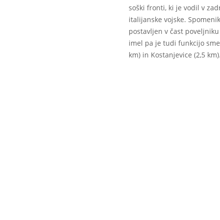
soški fronti, ki je vodil v z
italijanske vojske. Spomenik 
postavljen v čast poveljnik
imel pa je tudi funkcijo sm
km) in Kostanjevice (2,5 km)