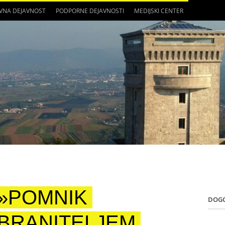
VNA DEJAVNOST
PODPORNE DEJAVNOSTI
MEDIJSKI CENTER
»POMNIK
DOG
BRANITELJEM