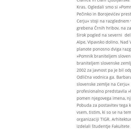
Kras. Ogledali smo si »Pomn
Pečinko in Borojevićev pres
Cerju« stoji na razglednem
grebena Črnih hribov, na z
širok pogled na severni del
Alpe, Vipavsko dolino. Nad 
planote ponosno dviga razgl
»Pomnik braniteljem sloven
braniteljem slovenske zemlj
2002 za javnost pa je bil od
Odlična vodnica ga. Barbara
slovenske zemlje na Cerju« 
profesionalno predstavila »
pomen njegovega imena, nje
Pobuda za postavitev tega
vsem, tistim, ki so se na tem
organizaciji TIGR. Arhitekt
izdelali študentje Fakultete