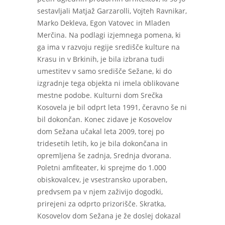
sestavljali Matjaž Garzarolli, Vojteh Ravnikar,
Marko Dekleva, Egon Vatovec in Mladen
Merčina. Na podlagi izjemnega pomena, ki
ga ima v razvoju regije središče kulture na
Krasu in v Brkinih, je bila izbrana tudi
umestitev v samo središče Sežane, ki do
izgradnje tega objekta ni imela oblikovane
mestne podobe. Kulturni dom Srečka
Kosovela je bil odprt leta 1991, čeravno še ni
bil dokončan. Konec zidave je Kosovelov
dom Sežana učakal leta 2009, torej po
tridesetih letih, ko je bila dokončana in
opremljena še zadnja, Srednja dvorana.
Poletni amfiteater, ki sprejme do 1.000
obiskovalcev, je vsestransko uporaben,
predvsem pa v njem zaživijo dogodki,
prirejeni za odprto prizorišče. Skratka,
Kosovelov dom Sežana je že doslej dokazal