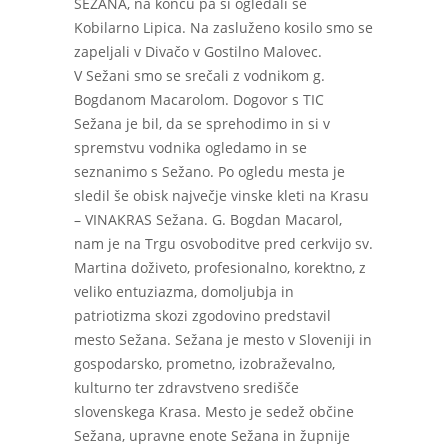
SEŽANA, na koncu pa si ogledali še
Kobilarno Lipica. Na zasluženo kosilo smo se
zapeljali v Divačo v Gostilno Malovec.
V Sežani smo se srečali z vodnikom g.
Bogdanom Macarolom. Dogovor s TIC
Sežana je bil, da se sprehodimo in si v
spremstvu vodnika ogledamo in se
seznanimo s Sežano. Po ogledu mesta je
sledil še obisk največje vinske kleti na Krasu
– VINAKRAS Sežana. G. Bogdan Macarol,
nam je na Trgu osvoboditve pred cerkvijo sv.
Martina doživeto, profesionalno, korektno, z
veliko entuziazma, domoljubja in
patriotizma skozi zgodovino predstavil
mesto Sežana. Sežana je mesto v Sloveniji in
gospodarsko, prometno, izobraževalno,
kulturno ter zdravstveno središče
slovenskega Krasa. Mesto je sedež občine
Sežana, upravne enote Sežana in župnije