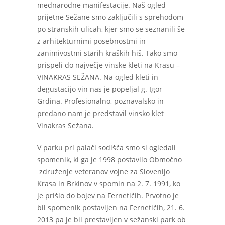
mednarodne manifestacije. Naš ogled
prijetne Sežane smo zaključili s sprehodom
po stranskih ulicah, kjer smo se seznanili še
z arhitekturnimi posebnostmi in
zanimivostmi starih kraških hiš. Tako smo
prispeli do največje vinske kleti na Krasu –
VINAKRAS SEŽANA. Na ogled kleti in
degustacijo vin nas je popeljal g. Igor
Grdina. Profesionalno, poznavalsko in
predano nam je predstavil vinsko klet
Vinakras Sežana.
V parku pri palači sodišča smo si ogledali
spomenik, ki ga je 1998 postavilo Območno
združenje veteranov vojne za Slovenijo
Krasa in Brkinov v spomin na 2. 7. 1991, ko
je prišlo do bojev na Fernetičih. Prvotno je
bil spomenik postavljen na Fernetičih, 21. 6.
2013 pa je bil prestavljen v sežanski park ob