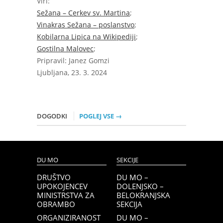
Viri:
Sežana – Cerkev sv. Martina
;
Vinakras Sežana – poslanstvo
;
Kobilarna Lipica na Wikipediji
;
Gostilna Malovec
;
Pripravil: Janez Gomzi
Ljubljana, 23. 3. 2024
DOGODKI
POGLEJ VSE →
DU MO
SEKCIJE
DRUŠTVO
DU MO –
UPOKOJENCEV
DOLENJSKO –
MINISTRSTVA ZA
BELOKRANJSKA
OBRAMBO
SEKCIJA
ORGANIZIRANOST
DU MO –