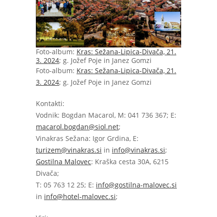
Foto-album:
Kras: Sežana-Lipica-Divača, 21.
3. 2024
; g. Jožef Poje in Janez Gomzi
Foto-album:
Kras: Sežana-Lipica-Divača, 21.
3. 2024
; g. Jožef Poje in Janez Gomzi
Kontakti:
Vodnik: Bogdan Macarol, M: 041 736 367; E:
macarol.bogdan@siol.net
;
Vinakras Sežana: Igor Grdina, E:
turizem@vinakras.si
in
info@vinakras.si
;
Gostilna Malovec
: Kraška cesta 30A, 6215
Divača;
T: 05 763 12 25; E:
info@gostilna-malovec.si
in
info@hotel-malovec.si
;