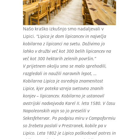
Našo kraško izkušnjo smo nadaljevali v
Lipici.
“Lipica je dom lipicancev in največja
kobilarna z lipicanci na svetu. Doživimo jo
lahko v družbi več kot 300 belih lipicancev na
več kot 300 hektarih zelenih površin.”
V prijetnem okolju smo se malo sprehodili,
razgledali in naužili naravnih lepot, …
Kobilarna Lipica je osrednja znamenitost
Lipice, kjer poteka vzreja svetovno znanih
konjev – lipicancev. Kobilarno je ustanovil
avstrijski nadvojvoda Karel II. leta 1580. V času
Napoleonskih vojn so jo preselili v
Sekesfehervar. Po podpisu miru v Campoformiu
so žrebeta poslali v Prestranek, kobile pa v
Lipico. Leta 1802 je Lipico poškodoval potres in