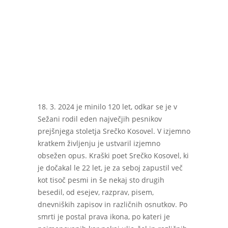
18. 3. 2024 je minilo 120 let, odkar se je v
Sežani rodil eden največjih pesnikov
prejšnjega stoletja Srečko Kosovel. V izjemno
kratkem življenju je ustvaril izjemno
obsežen opus. Kraški poet Srečko Kosovel, ki
je dočakal le 22 let, je za seboj zapustil več
kot tisoč pesmi in še nekaj sto drugih
besedil, od esejev, razprav, pisem,
dnevniških zapisov in različnih osnutkov. Po
smrti je postal prava ikona, po kateri je