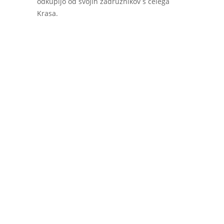
odkupijo od svojih zadružnikov s celega
Krasa.