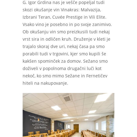
G. Igor Grdina nas je vešče popeljal tudi
skozi okušanje vin Vinakras: Malvazija,
Izbrani Teran, Cuvée Prestige in Vili Elite.
Vsako vino je posebno in po svoje zanimivo.
Ob okušanju vin smo preizkusili tudi nekaj
vrst sira in odličen kruh. Druženje v kleti je
trajalo skoraj dve uri, nekaj časa pa smo
porabili tudi v trgovini, kjer smo kupili še
kakšen spominček za domov. Sežano smo
doživeli v popolnoma drugačni luči kot
nekoč, ko smo mimo Sežane in Fernetičev
hiteli na nakupovanje.