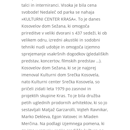
talci in interniranci. Visoka je bila cena
svobode! Nedaleč od parka se nahaja
»KULTURNI CENTER KRASA«. To je danes
Kosovelov dom Sežana, ki omogoča
prireditve v veliki dvorani s 437 sedeži, ki ob
velikem odru, izredni akustiki in sodobni
tehniki nudi udobje in omogoča izjemno
sprejemanje vsakršnih dogodkov (gledaliških
predstav, koncertov, filmskih predstav …).
Kosovelov dom Sežana, ki se je najprej
imenoval Kulturni dom Srečka Kosovela,
nato Kulturni center Srečka Kosovela, so
pričeli zidati leta 1979 po zasnovi in
projektih skupine Kras. To je bila družba
petih uglednih prodornih arhitektov, ki so jo
sestavljali Matjaž Garzarolli, Vojteh Ravnikar,
Marko Dekleva, Egon Vatovec in Mladen
Merčina. Na podlagi izjemnega pomena, ki