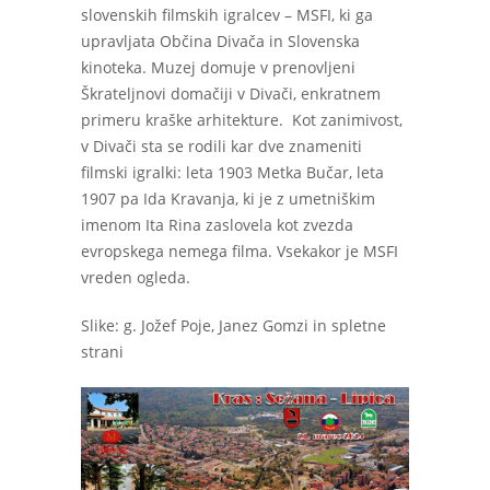
slovenskih filmskih igralcev – MSFI, ki ga
upravljata Občina Divača in Slovenska
kinoteka. Muzej domuje v prenovljeni
Škrateljnovi domačiji v Divači, enkratnem
primeru kraške arhitekture. Kot zanimivost,
v Divači sta se rodili kar dve znameniti
filmski igralki: leta 1903 Metka Bučar, leta
1907 pa Ida Kravanja, ki je z umetniškim
imenom Ita Rina zaslovela kot zvezda
evropskega nemega filma. Vsekakor je MSFI
vreden ogleda.
Slike: g. Jožef Poje, Janez Gomzi in spletne
strani