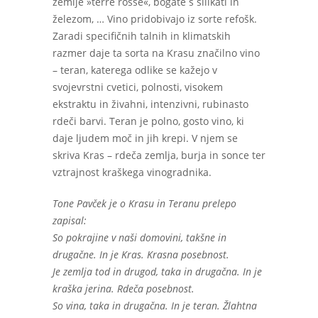
zemlje »terre rosse«, bogate s silikati in
železom, … Vino pridobivajo iz sorte refošk.
Zaradi specifičnih talnih in klimatskih
razmer daje ta sorta na Krasu značilno vino
– teran, katerega odlike se kažejo v
svojevrstni cvetici, polnosti, visokem
ekstraktu in živahni, intenzivni, rubinasto
rdeči barvi. Teran je polno, gosto vino, ki
daje ljudem moč in jih krepi. V njem se
skriva Kras – rdeča zemlja, burja in sonce ter
vztrajnost kraškega vinogradnika.
Tone Pavček je o Krasu in Teranu prelepo
zapisal:
So pokrajine v naši domovini, takšne in
drugačne. In je Kras. Krasna posebnost.
Je zemlja tod in drugod, taka in drugačna. In je
kraška jerina. Rdeča posebnost.
So vina, taka in drugačna. In je teran. Žlahtna