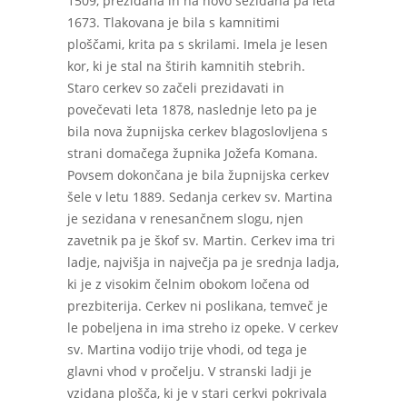
1509, prezidana in na novo sezidana pa leta
1673. Tlakovana je bila s kamnitimi
ploščami, krita pa s skrilami. Imela je lesen
kor, ki je stal na štirih kamnitih stebrih.
Staro cerkev so začeli prezidavati in
povečevati leta 1878, naslednje leto pa je
bila nova župnijska cerkev blagoslovljena s
strani domačega župnika Jožefa Komana.
Povsem dokončana je bila župnijska cerkev
šele v letu 1889. Sedanja cerkev sv. Martina
je sezidana v renesančnem slogu, njen
zavetnik pa je škof sv. Martin. Cerkev ima tri
ladje, najvišja in največja pa je srednja ladja,
ki je z visokim čelnim obokom ločena od
prezbiterija. Cerkev ni poslikana, temveč je
le pobeljena in ima streho iz opeke. V cerkev
sv. Martina vodijo trije vhodi, od tega je
glavni vhod v pročelju. V stranski ladji je
vzidana plošča, ki je v stari cerkvi pokrivala