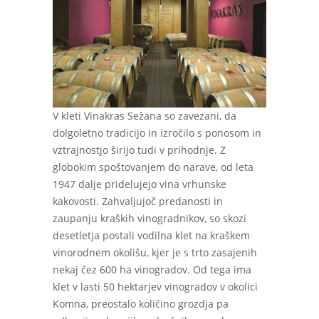
V kleti Vinakras Sežana so zavezani, da
dolgoletno tradicijo in izročilo s ponosom in
vztrajnostjo širijo tudi v prihodnje. Z
globokim spoštovanjem do narave, od leta
1947 dalje pridelujejo vina vrhunske
kakovosti. Zahvaljujoč predanosti in
zaupanju kraških vinogradnikov, so skozi
desetletja postali vodilna klet na kraškem
vinorodnem okolišu, kjer je s trto zasajenih
nekaj čez 600 ha vinogradov. Od tega ima
klet v lasti 50 hektarjev vinogradov v okolici
Komna, preostalo količino grozdja pa