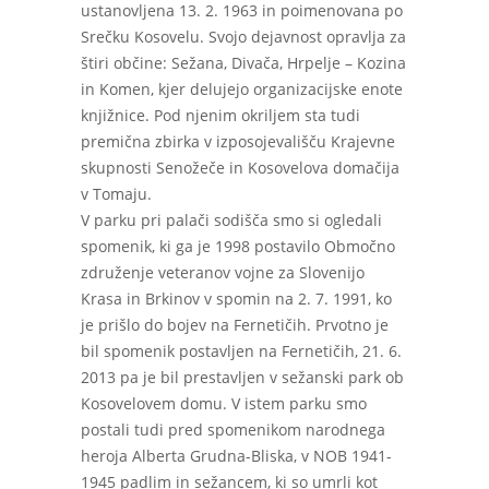
ustanovljena 13. 2. 1963 in poimenovana po
Srečku Kosovelu. Svojo dejavnost opravlja za
štiri občine: Sežana, Divača, Hrpelje – Kozina
in Komen, kjer delujejo organizacijske enote
knjižnice. Pod njenim okriljem sta tudi
premična zbirka v izposojevališču Krajevne
skupnosti Senožeče in Kosovelova domačija
v Tomaju.
V parku pri palači sodišča smo si ogledali
spomenik, ki ga je 1998 postavilo Območno
združenje veteranov vojne za Slovenijo
Krasa in Brkinov v spomin na 2. 7. 1991, ko
je prišlo do bojev na Fernetičih. Prvotno je
bil spomenik postavljen na Fernetičih, 21. 6.
2013 pa je bil prestavljen v sežanski park ob
Kosovelovem domu. V istem parku smo
postali tudi pred spomenikom narodnega
heroja Alberta Grudna-Bliska, v NOB 1941-
1945 padlim in sežancem, ki so umrli kot