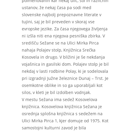
poimenovanih kar nekaj ulic, šol in različnih
ustanov, že nekaj časa pa sodi med
slovenske najbolj prepoznavne literate v
tujini, saj je bil preveden v skoraj vse
evropske jezike. Za časa njegovega življenja
ni izšla niti ena njegova pesniška zbirka. V
središču Sežane se na Ulici Mirka Pirca
nahaja Polajev stolp, Knjižnica Srečka
Kosovela in drugo. V bližini je še nekdanja
vojašnica in gasilski dom. Polajev stolp je bil
nekdaj v lasti rodbine Polay, ki je sodelovala
pri izgradnji Južne železnice Dunaj – Trst. Je
osemkotne oblike in so ga uporabljali kot
silos, v kleti je bil izdolben vodnjak.
V mestu Sežana ima sedež Kosovelova
knjižnica. Kosovelova knjižnica Sežana je
osrednja splošna knjižnica s sedežem na
Ulici Mirka Pirca 1, kjer domuje od 1975. Kot
samostojni kulturni zavod je bila