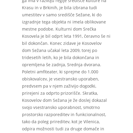
ga ima v razvoju regije središče kulture na
Krasu in v Brkinih, je bila izbrana tudi
umestitev v samo središče Sežane, ki do
izgradnje tega objekta ni imela oblikovane
mestne podobe. Kulturni dom Srečka
Kosovela je bil odprt leta 1991, čeravno še ni
bil dokončan. Konec zidave je Kosovelov
dom Sežana učakal leta 2009, torej po
tridesetih letih, ko je bila dokončana in
opremljena še zadnja, Srednja dvorana.
Poletni amfiteater, ki sprejme do 1.000
obiskovalcev, je vsestransko uporaben,
predvsem pa v njem zaživijo dogodki,
prirejeni za odprto prizorišče. Skratka,
Kosovelov dom Sežana je že doslej dokazal
svojo vsestransko uporabnost, smotrno
prostorsko razporeditev in funkcionalnost,
tako da poleg prireditev, kot je Vilenica,
odpira možnosti tudi za druge domače in