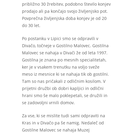
približno 30 žrebitev, podobno število konjev
prodajo ali pa končajo svojo življenjsko pot.
Povprečna življenjska doba konjev je od 20
do 30 let.
Po postanku v Lipici smo se odpravili v
Divačo, točneje v Gostilno Malovec. Gostilna
Malovec se nahaja v Divači že od leta 1997.
Gostilna je znana po mesnih specialitetah,
ker je v vsakem trenutku na voljo sveže
meso iz mesnice ki se nahaja tik ob gostilni.
Tam so nas pričakali z odličnim kosilom. V
prijetni družbi ob dobri kapljici in odlični
hrani smo še malo poklepetali, se družili in
se zadovoljni vrnili domov.
Za vse, ki se mislite tudi sami odpraviti na
Kras in v Divačo pa še namig. Nedaleč od
Gostilne Malovec se nahaja Muzej