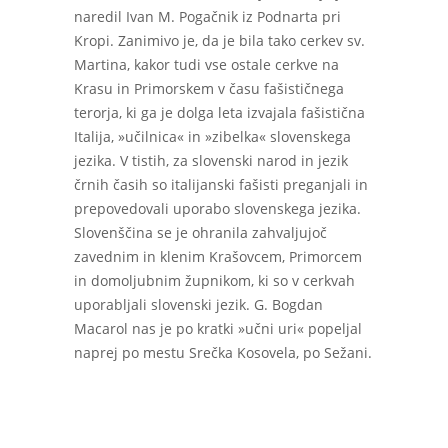
naredil Ivan M. Pogačnik iz Podnarta pri
Kropi. Zanimivo je, da je bila tako cerkev sv.
Martina, kakor tudi vse ostale cerkve na
Krasu in Primorskem v času fašističnega
terorja, ki ga je dolga leta izvajala fašistična
Italija, »učilnica« in »zibelka« slovenskega
jezika. V tistih, za slovenski narod in jezik
črnih časih so italijanski fašisti preganjali in
prepovedovali uporabo slovenskega jezika.
Slovenščina se je ohranila zahvaljujoč
zavednim in klenim Krašovcem, Primorcem
in domoljubnim župnikom, ki so v cerkvah
uporabljali slovenski jezik. G. Bogdan
Macarol nas je po kratki »učni uri« popeljal
naprej po mestu Srečka Kosovela, po Sežani.