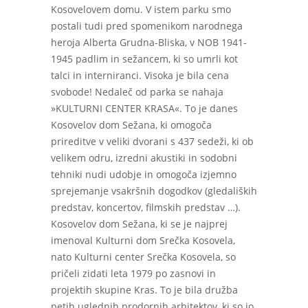
Kosovelovem domu. V istem parku smo
postali tudi pred spomenikom narodnega
heroja Alberta Grudna-Bliska, v NOB 1941-
1945 padlim in sežancem, ki so umrli kot
talci in interniranci. Visoka je bila cena
svobode! Nedaleč od parka se nahaja
»KULTURNI CENTER KRASA«. To je danes
Kosovelov dom Sežana, ki omogoča
prireditve v veliki dvorani s 437 sedeži, ki ob
velikem odru, izredni akustiki in sodobni
tehniki nudi udobje in omogoča izjemno
sprejemanje vsakršnih dogodkov (gledaliških
predstav, koncertov, filmskih predstav …).
Kosovelov dom Sežana, ki se je najprej
imenoval Kulturni dom Srečka Kosovela,
nato Kulturni center Srečka Kosovela, so
pričeli zidati leta 1979 po zasnovi in
projektih skupine Kras. To je bila družba
petih uglednih prodornih arhitektov, ki so jo