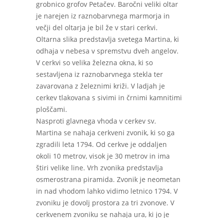
grobnico grofov Petačev. Baročni veliki oltar
je narejen iz raznobarvnega marmorja in
večji del oltarja je bil že v stari cerkvi.
Oltarna slika predstavlja svetega Martina, ki
odhaja v nebesa v spremstvu dveh angelov.
V cerkvi so velika železna okna, ki so
sestavljena iz raznobarvnega stekla ter
zavarovana z železnimi križi. V ladjah je
cerkev tlakovana s sivimi in črnimi kamnitimi
ploščami.
Nasproti glavnega vhoda v cerkev sv.
Martina se nahaja cerkveni zvonik, ki so ga
zgradili leta 1794. Od cerkve je oddaljen
okoli 10 metrov, visok je 30 metrov in ima
štiri velike line. Vrh zvonika predstavlja
osmerostrana piramida. Zvonik je neometan
in nad vhodom lahko vidimo letnico 1794. V
zvoniku je dovolj prostora za tri zvonove. V
cerkvenem zvoniku se nahaja ura, ki jo je