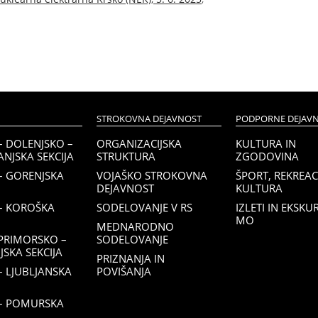
STROKOVNA DEJAVNOST
PODPORNE DEJAVN
– DOLENJSKO –
ORGANIZACIJSKA
KULTURA IN
NJSKA SEKCIJA
STRUKTURA
ZGODOVINA
– GORENJSKA
VOJAŠKO STROKOVNA
ŠPORT, REKREACI
DEJAVNOST
KULTURA
– KOROŠKA
SODELOVANJE V RS
IZLETI IN EKSKU
MO
MEDNARODNO
PRIMORSKO –
SODELOVANJE
SKA SEKCIJA
PRIZNANJA IN
 LJUBLJANSKA
POVIŠANJA
– POMURSKA