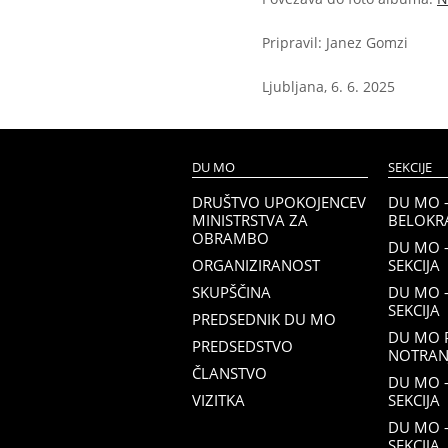
Pripravil: Janez Gomzi
Ljubljana, 6. 6. 2025
DU MO
SEKCIJE
DRUŠTVO UPOKOJENCEV
DU MO 
MINISTRSTVA ZA
BELOKRA
OBRAMBO
DU MO 
ORGANIZIRANOST
SEKCIJA
SKUPŠČINA
DU MO 
SEKCIJA
PREDSEDNIK DU MO
DU MO 
PREDSEDSTVO
NOTRANJ
ČLANSTVO
DU MO –
VIZITKA
SEKCIJA
DU MO 
SEKCIJA