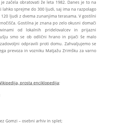
j je začela obratovati že leta 1982. Danes je to na
ki lahko sprejme do 300 ljudi, saj ima na razpolago
in 120 ljudi z dvema zunanjima terasama. V gostilni
enočišča. Gostilna je znana po zelo okusni domači
ovinami od lokalnih pridelovalcev in prijazni
dušju smo se ob odlični hrano in pijači še malo
e zadovoljni odpravili proti domu. Zahvaljujemo se
ega prevoza in vozniku Matjažu Zrimšku za varno
ikipedija, prosta enciklopedija
;
;
anez Gomzi – osebni arhiv in splet;