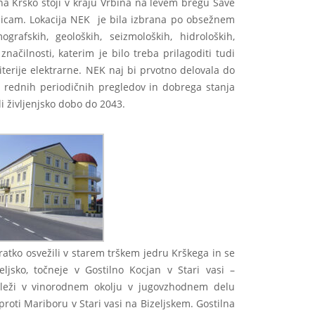
na Krško stoji v kraju Vrbina na levem bregu Save
žicam. Lokacija NEK je bila izbrana po obsežnem
grafskih, geoloških, seizmoloških, hidroloških,
značilnosti, katerim je bilo treba prilagoditi tudi
iterije elektrarne. NEK naj bi prvotno delovala do
vi rednih periodičnih pregledov in dobrega stanja
i življenjsko dobo do 2043.
atko osvežili v starem trškem jedru Krškega in se
eljsko, točneje v Gostilno Kocjan v Stari vasi –
n leži v vinorodnem okolju v jugovzhodnem delu
roti Mariboru v Stari vasi na Bizeljskem. Gostilna