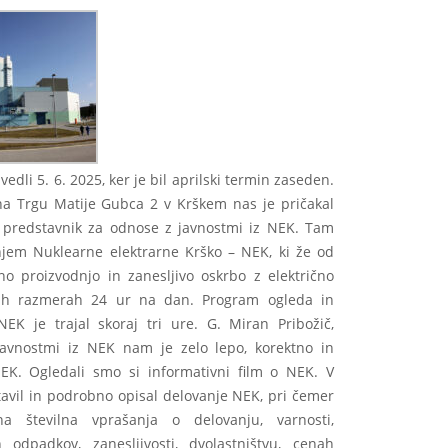
dli 5. 6. 2025, ker je bil aprilski termin zaseden.
 Trgu Matije Gubca 2 v Krškem nas je pričakal
ič, predstavnik za odnose z javnostmi iz NEK. Tam
njem Nuklearne elektrarne Krško – NEK, ki že od
lno proizvodnjo in zanesljivo oskrbo z električno
kih razmerah 24 ur na dan. Program ogleda in
EK je trajal skoraj tri ure. G. Miran Pribožič,
avnostmi iz NEK nam je zelo lepo, korektno in
NEK. Ogledali smo si informativni film o NEK. V
avil in podrobno opisal delovanje NEK, pri čemer
na številna vprašanja o delovanju, varnosti,
h odpadkov, zanesljivosti, dvolastništvu, cenah