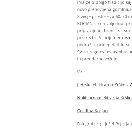
ima zelo dolgo tradicijo sa
novo prenovljena gostilna, 
3 večje prostore za 60, 70 
KOCJAN so na voljo tudi pr
pripravljeni hrani s sur
postrežbi. V prijetnem vz
podružili, poklepetali in s
SV za zagotovitev avtobusn
in preudarno vožnjo.
Viri:
Jedrska elektrarna Krško – W
Nuklearna elektrarna Krško
Gostilna Kocjan
;
Fotografije: g. Jožef Poje, J