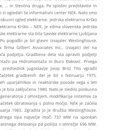
je, … in številna druga. Po splošni predstavitvi in
 si ogledali še informativni center NEK. Nato smo
tobusni ogled elektrarne. Jedrska elektrarna Krško
ektrarna Krško – NEK, je edina slovenska jedrska
rske elektrarne sta bila Savske elektrarne Ljubljana
 Po pogodbi je bil glavni izvajalec Westinghouse,
 firma Gilbert Associates Inc., izvajalci del na
a podjetja. Gradbena dela sta opravili podjetji
ontažo pa Hidromontaža in Đuro Đaković. Prvega
predsednik Jugoslavije Josip Broz Tito vgradil
ačetek gradbenih del je bil v februarju 1975.
h uparjalnikov in reaktorske posode sega v leti
 je bila zaključena 1980. Nato je sledilo poskusno
 generatorja z omrežjem, modifikacija sistemov za
začetek obratovanja s polno močjo. NEK je začela
nuarja 1983. Zgradila jo je družba Westinghouse.
ovodnega tipa največje moči 737 MW na sponkah
 lastnega delovanja pa pošilja v omrežje 696 MW.