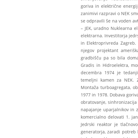
goriva in električne energi
zanimivi razpravi o NEK smo
se odpravili še na voden av
– JEK, uradno Nuklearna el
elektrarna. Investitorja jed
in Elektroprivreda Zagreb.
njegov projektant ameriška
gradbišču pa so bila domač
Gradis in Hidroelektra, m
decembra 1974 je tedanji 
temeljni kamen za NEK. Z
Montaža turboagregata, obe
1977 in 1978. Dobava goriva
obratovanje, sinhronizacija
napajanje uparjalnikov in 
komercialno delovati 1. ja
Jedrski reaktor je tlačn
generatorja, zaradi potreb