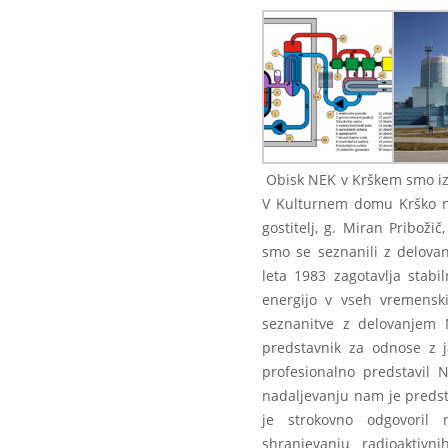
Obisk NEK v Krškem smo izve
V Kulturnem domu Krško na
gostitelj, g. Miran Pribož
smo se seznanili z delova
leta 1983 zagotavlja stabi
energijo v vseh vremens
seznanitve z delovanjem N
predstavnik za odnose z j
profesionalno predstavil 
nadaljevanju nam je predst
je strokovno odgovoril 
shranjevanju radioaktivni