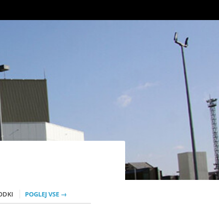
ODKI
POGLEJ VSE →