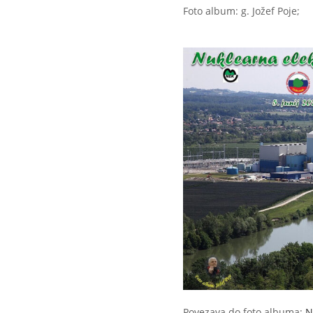
Foto album: g. Jožef Poje;
Povezava do foto albuma:
N