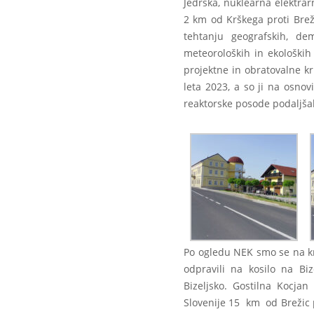
Jedrska, nuklearna elektrar
2 km od Krškega proti Bre
tehtanju geografskih, demo
meteoroloških in ekoloških 
projektne in obratovalne kr
leta 2023, a so ji na osno
reaktorske posode podaljšal
Po ogledu NEK smo se na kr
odpravili na kosilo na Biz
Bizeljsko. Gostilna Kocja
Slovenije 15 km od Brežic p