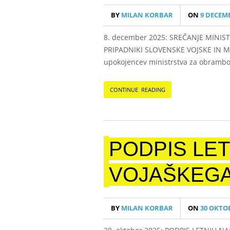
BY
MILAN KORBAR
ON
9 DECEMB
8. december 2025: SREČANJE MINI
PRIPADNIKI SLOVENSKE VOJSKE IN MIN
upokojencev ministrstva za obrambo 
CONTINUE READING
PODPIS LET
VOJAŠKEGA
BY
MILAN KORBAR
ON
30 OKTOB