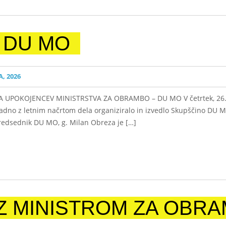
 DU MO
, 2026
 UPOKOJENCEV MINISTRSTVA ZA OBRAMBO – DU MO V četrtek, 26. 3
dno z letnim načrtom dela organiziralo in izvedlo Skupščino DU M
Predsednik DU MO, g. Milan Obreza je […]
Z MINISTROM ZA OBR