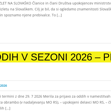
LET NA SLOVAŠKO Članice in člani Društva upokojencev ministrst
letu na Slovaškem. Cilj je bil, da si ogledamo znamenitosti Slova
in spoznamo njene prebivalce. To […]
DIH V SEZONI 2026 – 
 2026
termini z dne 29. 7 2026 Merila za prijavo za oddih v namestitva
u za obrambo (v nadaljevanju MO RS), – upokojeni delavci MO RS, – 
lih […]