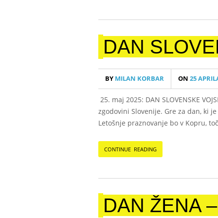
DAN SLOVE
BY
MILAN KORBAR
ON
25 APRILA
25. maj 2025: DAN SLOVENSKE VOJSKE P
zgodovini Slovenije. Gre za dan, ki j
Letošnje praznovanje bo v Kopru, to
CONTINUE READING
DAN ŽENA –