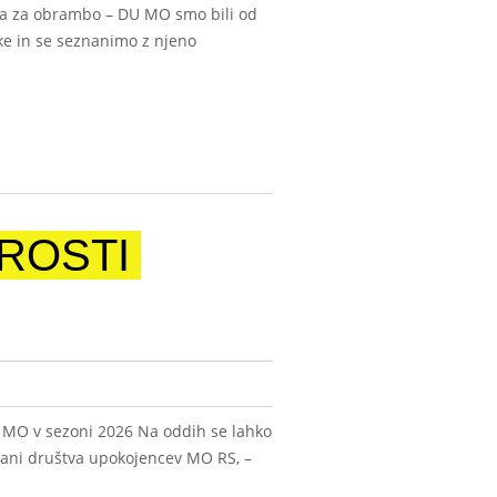
va za obrambo – DU MO smo bili od
ške in se seznanimo z njeno
PROSTI
h MO v sezoni 2026 Na oddih se lahko
člani društva upokojencev MO RS, –