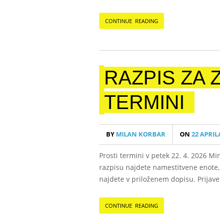
CONTINUE READING
RAZPIS ZA 
TERMINI
BY
MILAN KORBAR
ON
22 APRILA
Prosti termini v petek 22. 4. 2026 Mi
razpisu najdete namestitvene enote, k
najdete v priloženem dopisu. Prijave 
CONTINUE READING