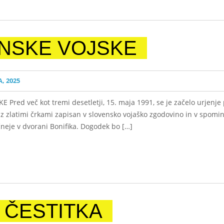
NSKE VOJSKE
, 2025
red več kot tremi desetletji, 15. maja 1991, se je začelo urjenje
e z zlatimi črkami zapisan v slovensko vojaško zgodovino in v spomi
čneje v dvorani Boniﬁka. Dogodek bo […]
 ČESTITKA