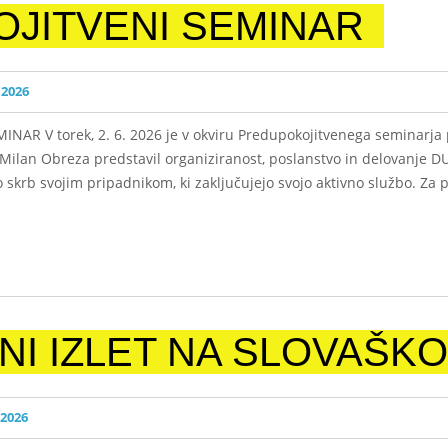
JITVENI SEMINAR
 2026
INAR V torek, 2. 6. 2026 je v okviru Predupokojitvenega seminarj
Milan Obreza predstavil organiziranost, poslanstvo in delovanje D
krb svojim pripadnikom, ki zaključujejo svojo aktivno službo. Za pr
I IZLET NA SLOVAŠKO
 2026