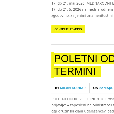
17. do 21. maj 2026: MEDNARODNI IZ
17. do 21. 5. 2026 na mednarodnem iz
zgodovino, z njenimi znamenitostmi 
CONTINUE READING
POLETNI OD
TERMINI
BY
MILAN KORBAR
ON
22 MAJA,
POLETNI ODDIH V SEZONI 2026 Prosti 
prijavijo: – zaposleni na Ministrstv
ožji družinski člani udeležencev, pad