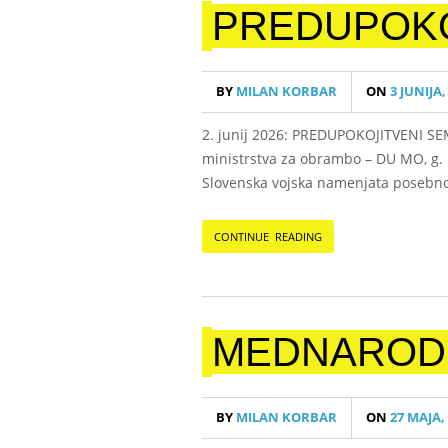
PREDUPOKO
BY
MILAN KORBAR
ON
3 JUNIJA,
2. junij 2026: PREDUPOKOJITVENI SEM
ministrstva za obrambo – DU MO, g. 
Slovenska vojska namenjata posebno s
CONTINUE READING
MEDNARODN
BY
MILAN KORBAR
ON
27 MAJA,