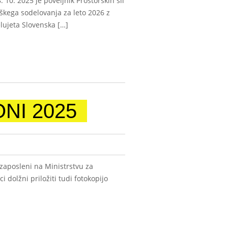
. 2025 je poveljnik Prostorskih sil
aškega sodelovanja za leto 2026 z
lujeta Slovenska […]
NI 2025
zaposleni na Ministrstvu za
 dolžni priložiti tudi fotokopijo