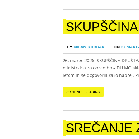
SKUPŠČINA
BY
MILAN KORBAR
ON
27 MARCA
26. marec 2026: SKUPŠČINA DRUŠTVA
ministrstva za obrambo – DU MO skla
letom in se dogovorili kako naprej. 
CONTINUE READING
SREČANJE 