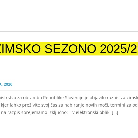
ZIMSKO SEZONO 2025/2
, 2026
nistrstvo za obrambo Republike Slovenije je objavilo razpis za zims
jer lahko preživite svoj čas za nabiranje novih moči, termini za od
na razpis sprejemamo izključno: – v elektronski obliki […]