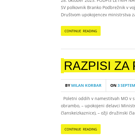
28. oktober 2025: PODPIS LETNIH NA
SV polkovnik Branko Podbrežnik v voj
Društvom upokojencev ministrstva za
CONTINUE READING
RAZPISI ZA
BY
MILAN KORBAR
ON
3 SEPTEM
Poletni oddih v namestitvah MO v se
obrambo, – upokojeni delavci Ministrs
članskeizkaznice), – ožji družinski č
CONTINUE READING