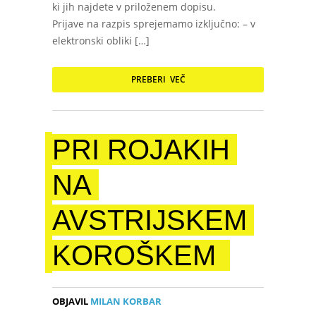
ki jih najdete v priloženem dopisu.
Prijave na razpis sprejemamo izključno: – v
elektronski obliki […]
PREBERI VEČ
PRI ROJAKIH
NA
AVSTRIJSKEM
KOROŠKEM
OBJAVIL
MILAN KORBAR