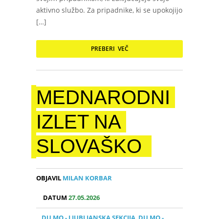
aktivno službo. Za pripadnike, ki se upokojijo
[…]
PREBERI VEČ
MEDNARODNI
IZLET NA
SLOVAŠKO
OBJAVIL
MILAN KORBAR
DATUM
27.05.2026
DU MO - LJUBLJANSKA SEKCIJA
,
DU MO -