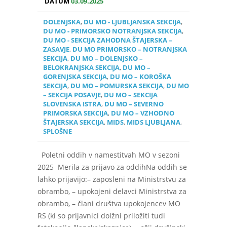
DATUM
03.09.2025
DOLENJSKA
,
DU MO - LJUBLJANSKA SEKCIJA
,
DU MO - PRIMORSKO NOTRANJSKA SEKCIJA
,
DU MO - SEKCIJA ZAHODNA ŠTAJERSKA –
ZASAVJE
,
DU MO PRIMORSKO – NOTRANJSKA
SEKCIJA
,
DU MO – DOLENJSKO –
BELOKRANJSKA SEKCIJA
,
DU MO –
GORENJSKA SEKCIJA
,
DU MO – KOROŠKA
SEKCIJA
,
DU MO – POMURSKA SEKCIJA
,
DU MO
– SEKCIJA POSAVJE
,
DU MO – SEKCIJA
SLOVENSKA ISTRA
,
DU MO – SEVERNO
PRIMORSKA SEKCIJA
,
DU MO – VZHODNO
ŠTAJERSKA SEKCIJA
,
MIDS
,
MIDS LJUBLJANA
,
SPLOŠNE
Poletni oddih v namestitvah MO v sezoni
2025 Merila za prijavo za oddihNa oddih se
lahko prijavijo:– zaposleni na Ministrstvu za
obrambo, – upokojeni delavci Ministrstva za
obrambo, – člani društva upokojencev MO
RS (ki so prijavnici dolžni priložiti tudi