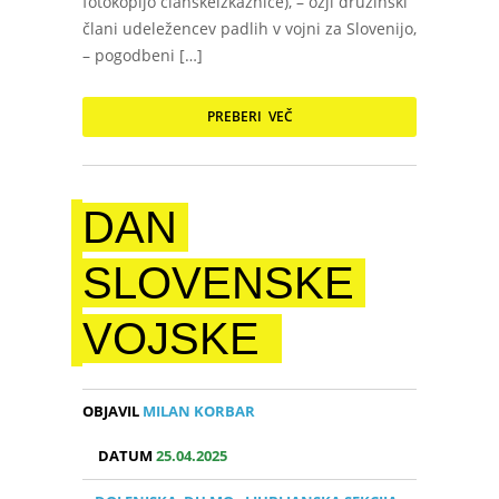
fotokopijo članskeizkaznice), – ožji družinski
člani udeležencev padlih v vojni za Slovenijo,
– pogodbeni […]
PREBERI VEČ
DAN
SLOVENSKE
VOJSKE
OBJAVIL
MILAN KORBAR
DATUM
25.04.2025