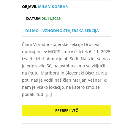
OBJAVIL
MILAN KORBAR
DATUM
08.11.2025
DU MO – VZHODNO ŠTAJERSKA SEKCIJA
Člani Vzhodnoštajerske sekcije Društva
upokojencev MORS smo v četrtek 6. 11. 2025
izvedli izlet območje ob Sotli. Na izlet se nas
je odpravilo 50, na avtobus smo se vključili
na Ptuju, Mariboru in Slovenski Bistrici. Na
poti nas je vodil naš član Marjan Vešnar, ki
nam je vsako lokacijo, na katero smo se
podali, tudi […]
PREBERI VEČ