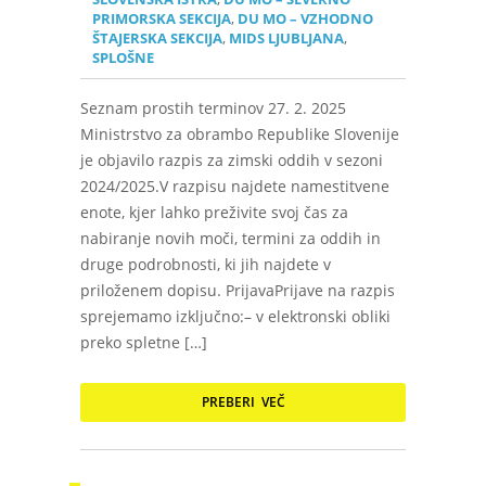
PRIMORSKA SEKCIJA
,
DU MO – VZHODNO
ŠTAJERSKA SEKCIJA
,
MIDS LJUBLJANA
,
SPLOŠNE
Seznam prostih terminov 27. 2. 2025
Ministrstvo za obrambo Republike Slovenije
je objavilo razpis za zimski oddih v sezoni
2024/2025.V razpisu najdete namestitvene
enote, kjer lahko preživite svoj čas za
nabiranje novih moči, termini za oddih in
druge podrobnosti, ki jih najdete v
priloženem dopisu. PrijavaPrijave na razpis
sprejemamo izključno:– v elektronski obliki
preko spletne […]
PREBERI VEČ