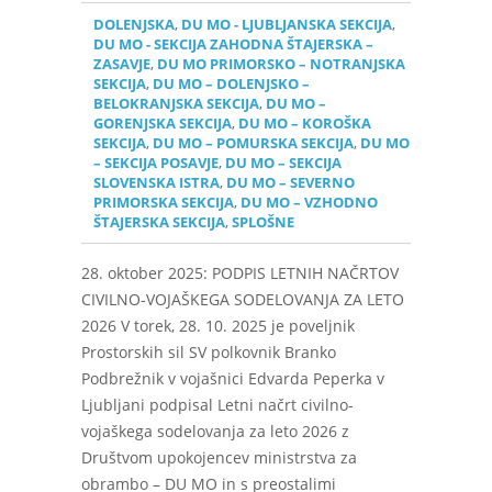
DOLENJSKA
,
DU MO - LJUBLJANSKA SEKCIJA
,
DU MO - SEKCIJA ZAHODNA ŠTAJERSKA –
ZASAVJE
,
DU MO PRIMORSKO – NOTRANJSKA
SEKCIJA
,
DU MO – DOLENJSKO –
BELOKRANJSKA SEKCIJA
,
DU MO –
GORENJSKA SEKCIJA
,
DU MO – KOROŠKA
SEKCIJA
,
DU MO – POMURSKA SEKCIJA
,
DU MO
– SEKCIJA POSAVJE
,
DU MO – SEKCIJA
SLOVENSKA ISTRA
,
DU MO – SEVERNO
PRIMORSKA SEKCIJA
,
DU MO – VZHODNO
ŠTAJERSKA SEKCIJA
,
SPLOŠNE
28. oktober 2025: PODPIS LETNIH NAČRTOV
CIVILNO-VOJAŠKEGA SODELOVANJA ZA LETO
2026 V torek, 28. 10. 2025 je poveljnik
Prostorskih sil SV polkovnik Branko
Podbrežnik v vojašnici Edvarda Peperka v
Ljubljani podpisal Letni načrt civilno-
vojaškega sodelovanja za leto 2026 z
Društvom upokojencev ministrstva za
obrambo – DU MO in s preostalimi