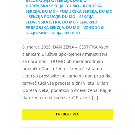
BELOKRANJSKA SEKCIJA
,
DU MO –
GORENJSKA SEKCIJA
,
DU MO – KOROŠKA
SEKCIJA
,
DU MO – POMURSKA SEKCIJA
,
DU MO
– SEKCIJA POSAVJE
,
DU MO – SEKCIJA
SLOVENSKA ISTRA
,
DU MO – SEVERNO
PRIMORSKA SEKCIJA
,
DU MO – VZHODNO
ŠTAJERSKA SEKCIJA
,
SPLOŠNE
8. marec 2025: DAN ŽENA – ČESTITKA Vsem
članicam Društva upokojencev ministrstva
za obrambo – DU MO ob mednarodnem
prazniku Dnevu žena iskreno čestitamo.
Lepo ga proslavite ne samo na dan praznika,
temveč tudi vse preostale dni v letu. Milan
Obreza Nekaj podatkov o dnevu žena: Kaj je
dan žena in od kod izvira? Praznik […]
PREBERI VEČ