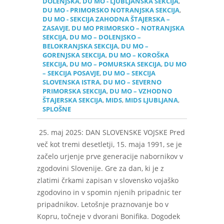
DOLENJSKA
,
DU MO - LJUBLJANSKA SEKCIJA
,
DU MO - PRIMORSKO NOTRANJSKA SEKCIJA
,
DU MO - SEKCIJA ZAHODNA ŠTAJERSKA –
ZASAVJE
,
DU MO PRIMORSKO – NOTRANJSKA
SEKCIJA
,
DU MO – DOLENJSKO –
BELOKRANJSKA SEKCIJA
,
DU MO –
GORENJSKA SEKCIJA
,
DU MO – KOROŠKA
SEKCIJA
,
DU MO – POMURSKA SEKCIJA
,
DU MO
– SEKCIJA POSAVJE
,
DU MO – SEKCIJA
SLOVENSKA ISTRA
,
DU MO – SEVERNO
PRIMORSKA SEKCIJA
,
DU MO – VZHODNO
ŠTAJERSKA SEKCIJA
,
MIDS
,
MIDS LJUBLJANA
,
SPLOŠNE
25. maj 2025: DAN SLOVENSKE VOJSKE Pred
več kot tremi desetletji, 15. maja 1991, se je
začelo urjenje prve generacije nabornikov v
zgodovini Slovenije. Gre za dan, ki je z
zlatimi črkami zapisan v slovensko vojaško
zgodovino in v spomin njenih pripadnic ter
pripadnikov. Letošnje praznovanje bo v
Kopru, točneje v dvorani Boniﬁka. Dogodek