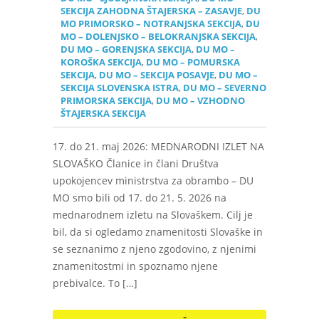
SEKCIJA ZAHODNA ŠTAJERSKA – ZASAVJE
,
DU
MO PRIMORSKO – NOTRANJSKA SEKCIJA
,
DU
MO – DOLENJSKO – BELOKRANJSKA SEKCIJA
,
DU MO – GORENJSKA SEKCIJA
,
DU MO –
KOROŠKA SEKCIJA
,
DU MO – POMURSKA
SEKCIJA
,
DU MO – SEKCIJA POSAVJE
,
DU MO –
SEKCIJA SLOVENSKA ISTRA
,
DU MO – SEVERNO
PRIMORSKA SEKCIJA
,
DU MO – VZHODNO
ŠTAJERSKA SEKCIJA
17. do 21. maj 2026: MEDNARODNI IZLET NA
SLOVAŠKO Članice in člani Društva
upokojencev ministrstva za obrambo – DU
MO smo bili od 17. do 21. 5. 2026 na
mednarodnem izletu na Slovaškem. Cilj je
bil, da si ogledamo znamenitosti Slovaške in
se seznanimo z njeno zgodovino, z njenimi
znamenitostmi in spoznamo njene
prebivalce. To […]