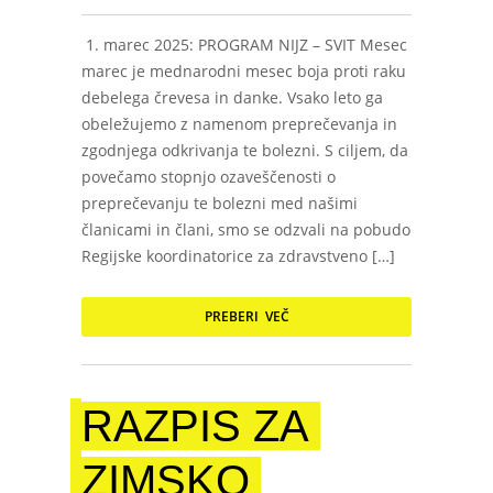
1. marec 2025: PROGRAM NIJZ – SVIT Mesec
marec je mednarodni mesec boja proti raku
debelega črevesa in danke. Vsako leto ga
obeležujemo z namenom preprečevanja in
zgodnjega odkrivanja te bolezni. S ciljem, da
povečamo stopnjo ozaveščenosti o
preprečevanju te bolezni med našimi
članicami in člani, smo se odzvali na pobudo
Regijske koordinatorice za zdravstveno […]
PREBERI VEČ
RAZPIS ZA
ZIMSKO