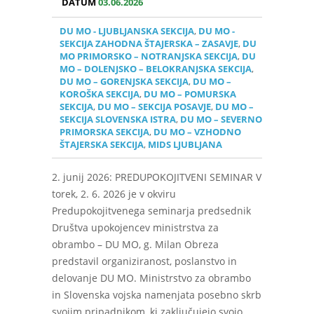
DATUM
03.06.2026
DU MO - LJUBLJANSKA SEKCIJA
,
DU MO -
SEKCIJA ZAHODNA ŠTAJERSKA – ZASAVJE
,
DU
MO PRIMORSKO – NOTRANJSKA SEKCIJA
,
DU
MO – DOLENJSKO – BELOKRANJSKA SEKCIJA
,
DU MO – GORENJSKA SEKCIJA
,
DU MO –
KOROŠKA SEKCIJA
,
DU MO – POMURSKA
SEKCIJA
,
DU MO – SEKCIJA POSAVJE
,
DU MO –
SEKCIJA SLOVENSKA ISTRA
,
DU MO – SEVERNO
PRIMORSKA SEKCIJA
,
DU MO – VZHODNO
ŠTAJERSKA SEKCIJA
,
MIDS LJUBLJANA
2. junij 2026: PREDUPOKOJITVENI SEMINAR V
torek, 2. 6. 2026 je v okviru
Predupokojitvenega seminarja predsednik
Društva upokojencev ministrstva za
obrambo – DU MO, g. Milan Obreza
predstavil organiziranost, poslanstvo in
delovanje DU MO. Ministrstvo za obrambo
in Slovenska vojska namenjata posebno skrb
svojim pripadnikom, ki zaključujejo svojo