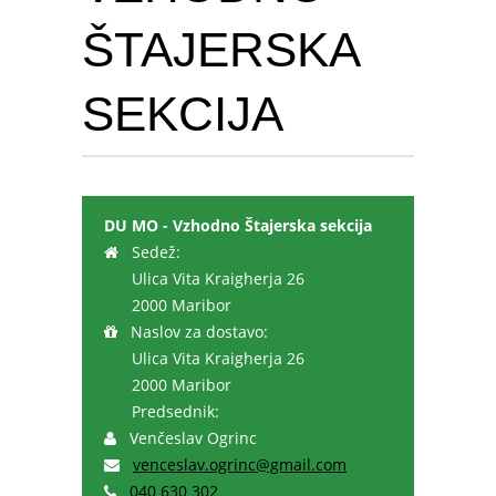
ŠTAJERSKA
SEKCIJA
DU MO - Vzhodno Štajerska sekcija
Sedež:
Ulica Vita Kraigherja 26
2000 Maribor
Naslov za dostavo:
Ulica Vita Kraigherja 26
2000 Maribor
Predsednik:
Venčeslav Ogrinc
venceslav.ogrinc@gmail.com
040 630 302