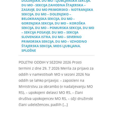
DOLENJSKA
,
DU MO - LJUBLJANSKA SEKCIJA
,
DU MO - SEKCIJA ZAHODNA ŠTAJERSKA –
ZASAVJE
,
DU MO PRIMORSKO – NOTRANJSKA
SEKCIJA
,
DU MO – DOLENJSKO –
BELOKRANJSKA SEKCIJA
,
DU MO –
GORENJSKA SEKCIJA
,
DU MO – KOROŠKA
SEKCIJA
,
DU MO – POMURSKA SEKCIJA
,
DU MO
– SEKCIJA POSAVJE
,
DU MO – SEKCIJA
SLOVENSKA ISTRA
,
DU MO – SEVERNO
PRIMORSKA SEKCIJA
,
DU MO – VZHODNO
ŠTAJERSKA SEKCIJA
,
MIDS LJUBLJANA
,
SPLOŠNE
POLETNI ODDIH V SEZONI 2026 Prosti
termini z dne 29. 7 2026 Merila za prijavo za
oddih v namestitvah MO v sezoni 2026 Na
oddih se lahko prijavijo: – zaposleni na
Ministrstvu za obrambo (v nadaljevanju MO
RS), – upokojeni delavci MO RS, – člani
društva upokojencev MO RS, – ožji družinski
člani udeležencev, padlih […]