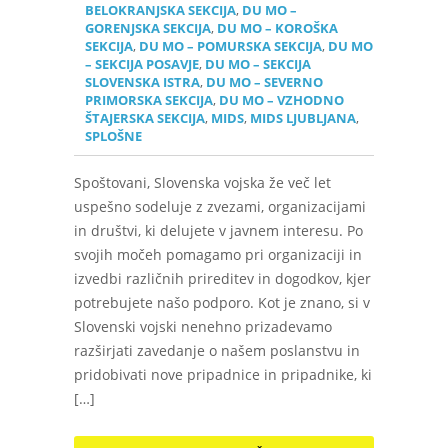
BELOKRANJSKA SEKCIJA
,
DU MO –
GORENJSKA SEKCIJA
,
DU MO – KOROŠKA
SEKCIJA
,
DU MO – POMURSKA SEKCIJA
,
DU MO
– SEKCIJA POSAVJE
,
DU MO – SEKCIJA
SLOVENSKA ISTRA
,
DU MO – SEVERNO
PRIMORSKA SEKCIJA
,
DU MO – VZHODNO
ŠTAJERSKA SEKCIJA
,
MIDS
,
MIDS LJUBLJANA
,
SPLOŠNE
Spoštovani, Slovenska vojska že več let
uspešno sodeluje z zvezami, organizacijami
in društvi, ki delujete v javnem interesu. Po
svojih močeh pomagamo pri organizaciji in
izvedbi različnih prireditev in dogodkov, kjer
potrebujete našo podporo. Kot je znano, si v
Slovenski vojski nenehno prizadevamo
razširjati zavedanje o našem poslanstvu in
pridobivati nove pripadnice in pripadnike, ki
[…]