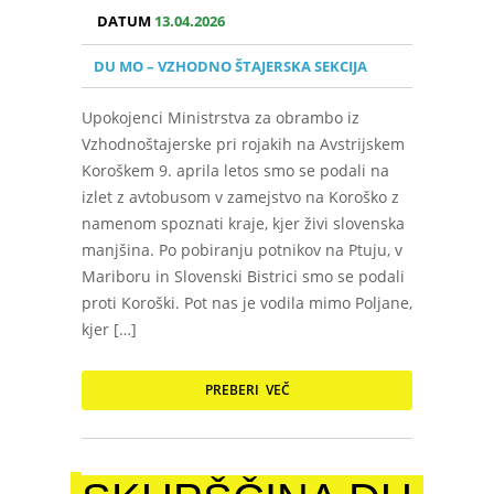
DATUM
13.04.2026
DU MO – VZHODNO ŠTAJERSKA SEKCIJA
Upokojenci Ministrstva za obrambo iz
Vzhodnoštajerske pri rojakih na Avstrijskem
Koroškem 9. aprila letos smo se podali na
izlet z avtobusom v zamejstvo na Koroško z
namenom spoznati kraje, kjer živi slovenska
manjšina. Po pobiranju potnikov na Ptuju, v
Mariboru in Slovenski Bistrici smo se podali
proti Koroški. Pot nas je vodila mimo Poljane,
kjer […]
PREBERI VEČ