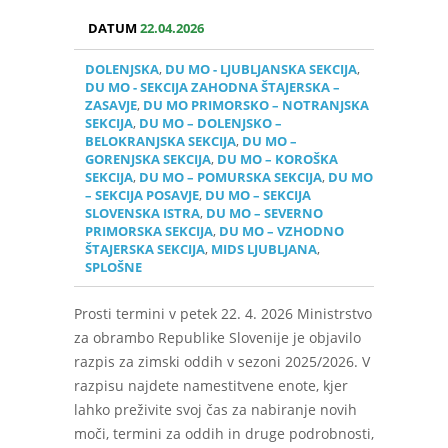
DATUM
22.04.2026
DOLENJSKA
,
DU MO - LJUBLJANSKA SEKCIJA
,
DU MO - SEKCIJA ZAHODNA ŠTAJERSKA –
ZASAVJE
,
DU MO PRIMORSKO – NOTRANJSKA
SEKCIJA
,
DU MO – DOLENJSKO –
BELOKRANJSKA SEKCIJA
,
DU MO –
GORENJSKA SEKCIJA
,
DU MO – KOROŠKA
SEKCIJA
,
DU MO – POMURSKA SEKCIJA
,
DU MO
– SEKCIJA POSAVJE
,
DU MO – SEKCIJA
SLOVENSKA ISTRA
,
DU MO – SEVERNO
PRIMORSKA SEKCIJA
,
DU MO – VZHODNO
ŠTAJERSKA SEKCIJA
,
MIDS LJUBLJANA
,
SPLOŠNE
Prosti termini v petek 22. 4. 2026 Ministrstvo
za obrambo Republike Slovenije je objavilo
razpis za zimski oddih v sezoni 2025/2026. V
razpisu najdete namestitvene enote, kjer
lahko preživite svoj čas za nabiranje novih
moči, termini za oddih in druge podrobnosti,