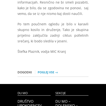
informacijah. Resnično ne bi smeli pozabiti,
kako je bilo, da se zgodovina ne ponovi, saj
vemo, da se iz nje nismo kaj dosti naučili.
Po tem poučnem ogledu je bilo v karavli
skupno kosilo in druženje, Tako je skupina
prijetno zaključila zadnji ciklus polletnih
srečanj, ki bodo sledila v jeseni.
Štefka Plaznik, vodja MIC Kranj
DOGODKI
POGLEJ VSE →
DU MO
SEKCIJE
DRUŠTVO
DU MO –
UPOKOJENCEV
DOLENJSKO –