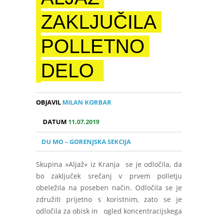
ZAKLJUČILA
POLLETNO
DELO
OBJAVIL
MILAN KORBAR
DATUM
11.07.2019
DU MO – GORENJSKA SEKCIJA
Skupina »Aljaž« iz Kranja se je odločila, da
bo zaključek srečanj v prvem polletju
obeležila na poseben način. Odločila se je
združiti prijetno s koristnim, zato se je
odločila za obisk in ogled koncentracijskega