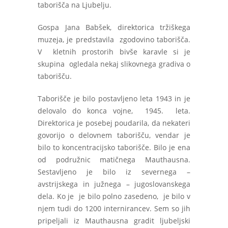
taborišča na Ljubelju.
Gospa Jana Babšek, direktorica tržiškega
muzeja, je predstavila zgodovino taborišča.
V kletnih prostorih bivše karavle si je
skupina ogledala nekaj slikovnega gradiva o
taborišču.
Taborišče je bilo postavljeno leta 1943 in je
delovalo do konca vojne, 1945. leta.
Direktorica je posebej poudarila, da nekateri
govorijo o delovnem taborišču, vendar je
bilo to koncentracijsko taborišče. Bilo je ena
od podružnic matičnega Mauthausna.
Sestavljeno je bilo iz severnega –
avstrijskega in južnega – jugoslovanskega
dela. Ko je je bilo polno zasedeno, je bilo v
njem tudi do 1200 internirancev. Sem so jih
pripeljali iz Mauthausna gradit ljubeljski