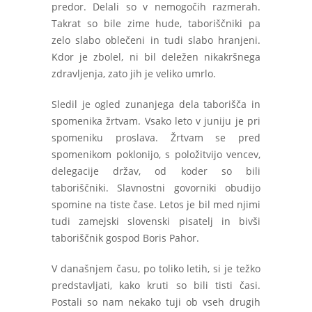
predor. Delali so v nemogočih razmerah.
Takrat so bile zime hude, taboriščniki pa
zelo slabo oblečeni in tudi slabo hranjeni.
Kdor je zbolel, ni bil deležen nikakršnega
zdravljenja, zato jih je veliko umrlo.
Sledil je ogled zunanjega dela taborišča in
spomenika žrtvam. Vsako leto v juniju je pri
spomeniku proslava. Žrtvam se pred
spomenikom poklonijo, s položitvijo vencev,
delegacije držav, od koder so bili
taboriščniki. Slavnostni govorniki obudijo
spomine na tiste čase. Letos je bil med njimi
tudi zamejski slovenski pisatelj in bivši
taboriščnik gospod Boris Pahor.
V današnjem času, po toliko letih, si je težko
predstavljati, kako kruti so bili tisti časi.
Postali so nam nekako tuji ob vseh drugih