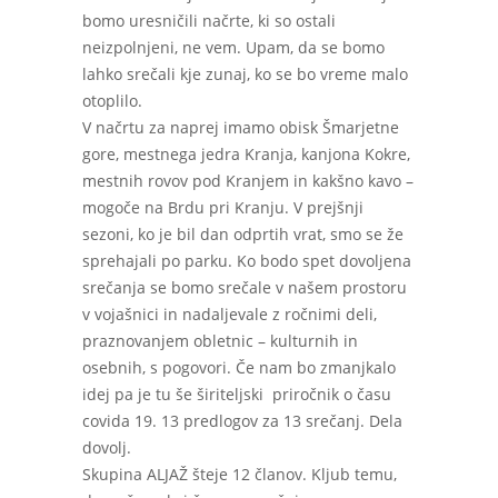
bomo uresničili načrte, ki so ostali
neizpolnjeni, ne vem. Upam, da se bomo
lahko srečali kje zunaj, ko se bo vreme malo
otoplilo.
V načrtu za naprej imamo obisk Šmarjetne
gore, mestnega jedra Kranja, kanjona Kokre,
mestnih rovov pod Kranjem in kakšno kavo –
mogoče na Brdu pri Kranju. V prejšnji
sezoni, ko je bil dan odprtih vrat, smo se že
sprehajali po parku. Ko bodo spet dovoljena
srečanja se bomo srečale v našem prostoru
v vojašnici in nadaljevale z ročnimi deli,
praznovanjem obletnic – kulturnih in
osebnih, s pogovori. Če nam bo zmanjkalo
idej pa je tu še širiteljski priročnik o času
covida 19. 13 predlogov za 13 srečanj. Dela
dovolj.
Skupina ALJAŽ šteje 12 članov. Kljub temu,