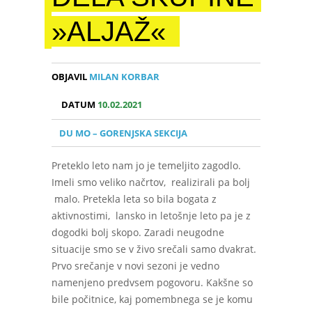
»ALJAŽ«
OBJAVIL
MILAN KORBAR
DATUM
10.02.2021
DU MO – GORENJSKA SEKCIJA
Preteklo leto nam jo je temeljito zagodlo.
Imeli smo veliko načrtov, realizirali pa bolj
malo. Pretekla leta so bila bogata z
aktivnostimi, lansko in letošnje leto pa je z
dogodki bolj skopo. Zaradi neugodne
situacije smo se v živo srečali samo dvakrat.
Prvo srečanje v novi sezoni je vedno
namenjeno predvsem pogovoru. Kakšne so
bile počitnice, kaj pomembnega se je komu