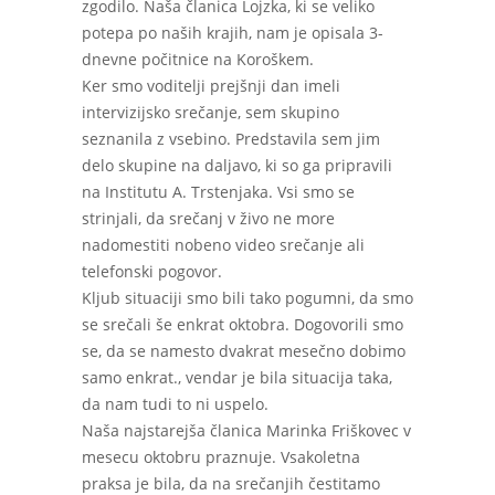
zgodilo. Naša članica Lojzka, ki se veliko
potepa po naših krajih, nam je opisala 3-
dnevne počitnice na Koroškem.
Ker smo voditelji prejšnji dan imeli
intervizijsko srečanje, sem skupino
seznanila z vsebino. Predstavila sem jim
delo skupine na daljavo, ki so ga pripravili
na Institutu A. Trstenjaka. Vsi smo se
strinjali, da srečanj v živo ne more
nadomestiti nobeno video srečanje ali
telefonski pogovor.
Kljub situaciji smo bili tako pogumni, da smo
se srečali še enkrat oktobra. Dogovorili smo
se, da se namesto dvakrat mesečno dobimo
samo enkrat., vendar je bila situacija taka,
da nam tudi to ni uspelo.
Naša najstarejša članica Marinka Friškovec v
mesecu oktobru praznuje. Vsakoletna
praksa je bila, da na srečanjih čestitamo