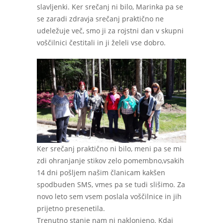
slavljenki. Ker srečanj ni bilo, Marinka pa se
se zaradi zdravja srečanj praktično ne
udeležuje več, smo ji za rojstni dan v skupni
voščilnici čestitali in ji želeli vse dobro.
Ker srečanj praktično ni bilo, meni pa se mi
zdi ohranjanje stikov zelo pomembno,vsakih
14 dni pošljem našim članicam kakšen
spodbuden SMS, vmes pa se tudi slišimo. Za
novo leto sem vsem poslala voščilnice in jih
prijetno presenetila.
Trenutno stanje nam ni naklonjeno. Kdaj