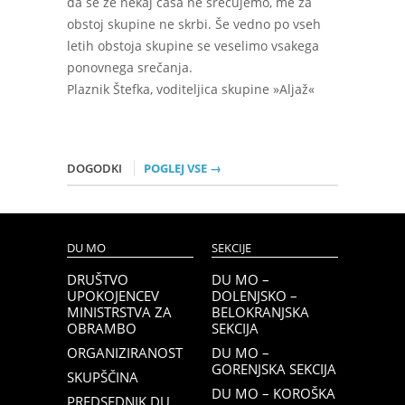
da se že nekaj časa ne srečujemo, me za
obstoj skupine ne skrbi. Še vedno po vseh
letih obstoja skupine se veselimo vsakega
ponovnega srečanja.
Plaznik Štefka, voditeljica skupine »Aljaž«
DOGODKI
POGLEJ VSE →
DU MO
SEKCIJE
DRUŠTVO
DU MO –
UPOKOJENCEV
DOLENJSKO –
MINISTRSTVA ZA
BELOKRANJSKA
OBRAMBO
SEKCIJA
ORGANIZIRANOST
DU MO –
GORENJSKA SEKCIJA
SKUPŠČINA
DU MO – KOROŠKA
PREDSEDNIK DU