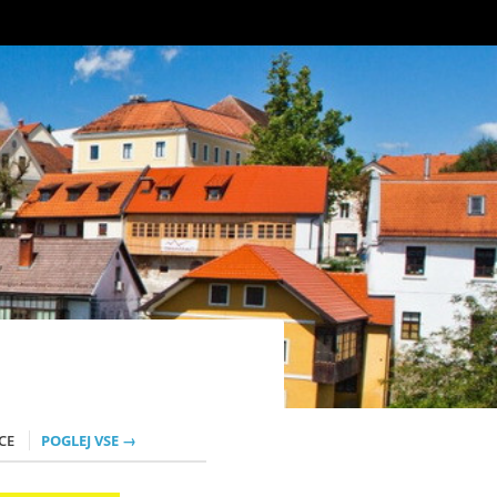
CE
POGLEJ VSE →