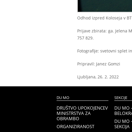
Odhod izpred Koloseja v BTC-
Prijave zbirata: ga. Jelena
757 829.
Fotografije: svetovni splet i
Pripravil: Janez Gomzi
Ljubljana, 26. 2. 2022
DU MO
SEKCIJE
DRUŠTVO UPOKOJENCEV
DU MO 
MINISTRSTVA ZA
BELOKRA
OBRAMBO
DU MO 
ORGANIZIRANOST
SEKCIJA