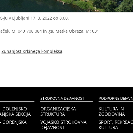
ju v Ljubljani 17. 3. 2022 ob 8.00.
 Maček, M: 040 708 084 in ga. Metka Obreza, M: 031
n
Zunanjost Krkinega kompleksa
;
STROKOVNA DEJAVNOST
PODPORNE DEJAVN
– DOLENJSKO –
ORGANIZACIJSKA
KULTURA IN
NJSKA SEKCIJA
STRUKTURA
ZGODOVINA
– GORENJSKA
VOJAŠKO STROKOVNA
ŠPORT, REKREACI
DEJAVNOST
KULTURA