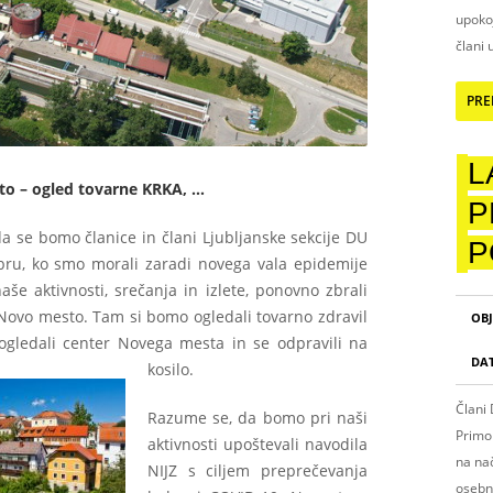
upokoj
člani 
PRE
L
o – ogled tovarne KRKA, …
P
a se bomo članice in člani Ljubljanske sekcije DU
P
ru, ko smo morali zaradi novega vala epidemije
še aktivnosti, srečanja in izlete, ponovno zbrali
v Novo mesto. Tam si bomo ogledali tovarno zdravil
OBJ
gledali center Novega mesta in se odpravili na
DA
kosilo.
Člani
Razume se, da bomo pri naši
Primo
aktivnosti upoštevali navodila
na nač
NIJZ s ciljem preprečevanja
osebn