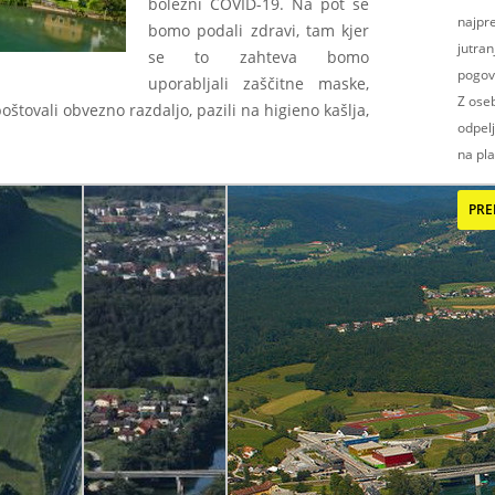
bolezni COVID-19. Na pot se
najpre
bomo podali zdravi, tam kjer
jutran
se to zahteva bomo
pogovo
uporabljali zaščitne maske,
Z ose
oštovali obvezno razdaljo, pazili na higieno kašlja,
odpelj
na pla
PRE