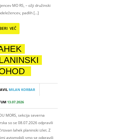
encev MO RS, – ožji družinski
udeležencev, padlih […]
BERI VEČ
AHEK
LANINSKI
OHOD
AVIL
MILAN KORBAR
TUM
13.07.2026
 DU MORS, sekcija severna
rska so se 08.07.2026 odpravili
rtovan lahek planinski izlet. Z
imi avtomobili smo se odpravili