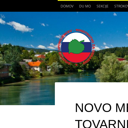
DOMOV
DU MO
SEKCIJE
STROKO
NOVO M
TOVARN