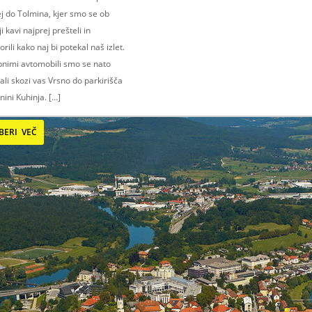
j do Tolmina, kjer smo se ob
ji kavi najprej prešteli in
rili kako naj bi potekal naš izlet.
bnimi avtomobili smo se nato
ali skozi vas Vrsno do parkirišča
nini Kuhinja. […]
BERI VEČ