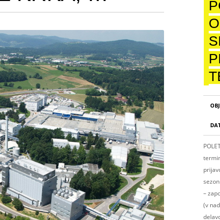
P
O
S
P
T
OBJ
DA
POLET
termin
prija
sezoni
– zap
(v nad
delavc