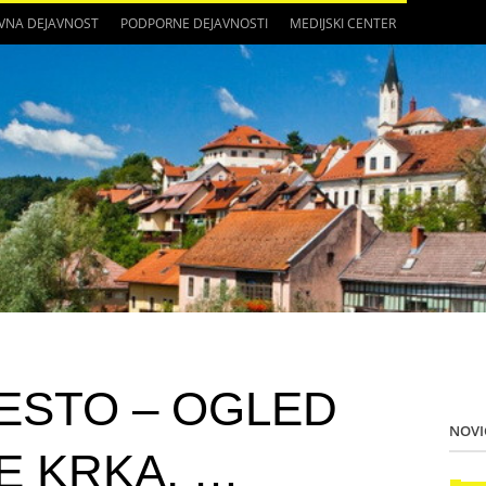
VNA DEJAVNOST
PODPORNE DEJAVNOSTI
MEDIJSKI CENTER
ESTO – OGLED
NOVI
E KRKA, …