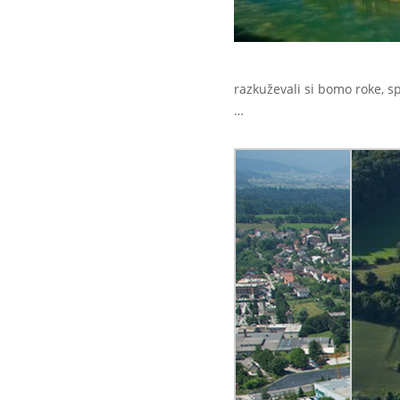
razkuževali si bomo roke, sp
…