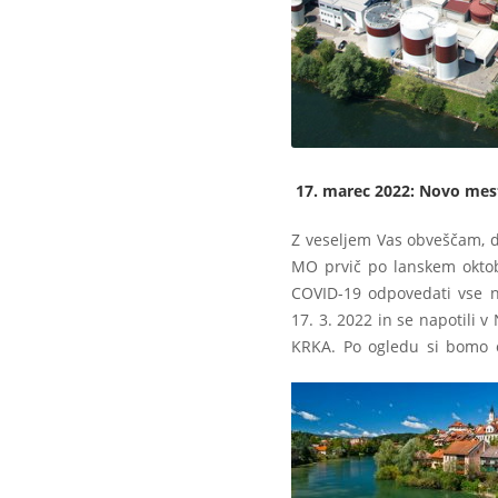
17. marec 2022: Novo mest
Z veseljem Vas obveščam, d
MO prvič po lanskem oktob
COVID-19 odpovedati vse na
17. 3. 2022 in se napotili 
KRKA. Po ogledu si bomo o