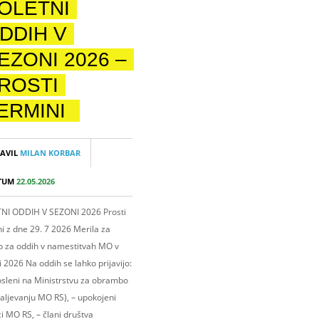
OLETNI
DDIH V
EZONI 2026 –
ROSTI
ERMINI
AVIL
MILAN KORBAR
TUM
22.05.2026
NI ODDIH V SEZONI 2026 Prosti
i z dne 29. 7 2026 Merila za
vo za oddih v namestitvah MO v
 2026 Na oddih se lahko prijavijo:
osleni na Ministrstvu za obrambo
aljevanju MO RS), – upokojeni
i MO RS, – člani društva