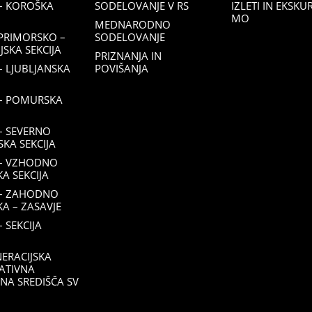
– KOROŠKA
SODELOVANJE V RS
IZLETI IN EKSKU
MO
MEDNARODNO
PRIMORSKO –
SODELOVANJE
SKA SEKCIJA
PRIZNANJA IN
 LJUBLJANSKA
POVIŠANJA
– POMURSKA
– SEVERNO
KA SEKCIJA
– VZHODNO
KA SEKCIJA
– ZAHODNO
KA – ZASAVJE
 SEKCIJA
ERACIJSKA
ATIVNA
NA SREDIŠČA SV