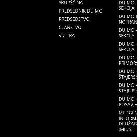
SKUPŠČINA
DU MO 
SEKCIJA
PREDSEDNIK DU MO
DU MO 
PREDSEDSTVO
NOTRANJ
ČLANSTVO
DU MO –
VIZITKA
SEKCIJA
DU MO 
SEKCIJA
DU MO 
PRIMORS
DU MO 
ŠTAJERS
DU MO 
ŠTAJERS
DU MO –
POSAVJE
MEDGEN
INFORM
DRUŽAB
(MIDS)