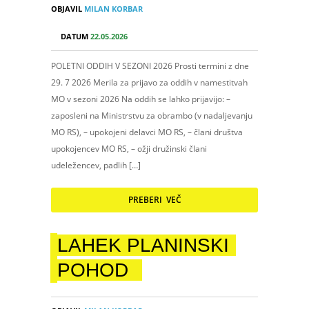
OBJAVIL
MILAN KORBAR
DATUM
22.05.2026
POLETNI ODDIH V SEZONI 2026 Prosti termini z dne
29. 7 2026 Merila za prijavo za oddih v namestitvah
MO v sezoni 2026 Na oddih se lahko prijavijo: –
zaposleni na Ministrstvu za obrambo (v nadaljevanju
MO RS), – upokojeni delavci MO RS, – člani društva
upokojencev MO RS, – ožji družinski člani
udeležencev, padlih […]
PREBERI VEČ
LAHEK PLANINSKI
POHOD