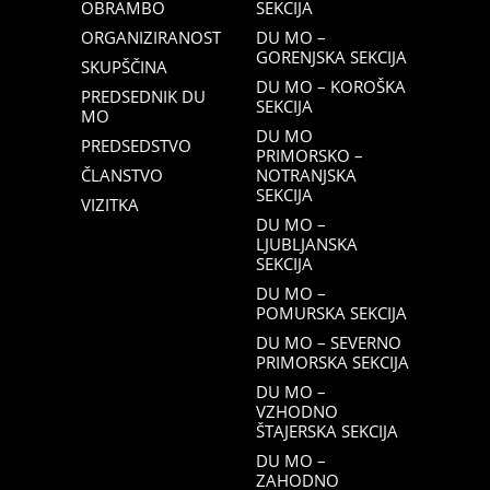
OBRAMBO
SEKCIJA
ORGANIZIRANOST
DU MO –
GORENJSKA SEKCIJA
SKUPŠČINA
DU MO – KOROŠKA
PREDSEDNIK DU
SEKCIJA
MO
DU MO
PREDSEDSTVO
PRIMORSKO –
ČLANSTVO
NOTRANJSKA
SEKCIJA
VIZITKA
DU MO –
LJUBLJANSKA
SEKCIJA
DU MO –
POMURSKA SEKCIJA
DU MO – SEVERNO
PRIMORSKA SEKCIJA
DU MO –
VZHODNO
ŠTAJERSKA SEKCIJA
DU MO –
ZAHODNO