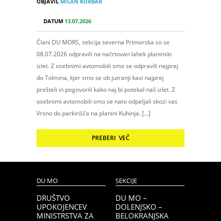
OBJAVIL
MILAN KORBAR
DATUM
13.07.2026
Člani DU MORS, sekcija severna Primorska so se
08.07.2026 odpravili na načrtovan lahek planinski
izlet. Z osebnimi avtomobili smo se odpravili najprej
do Tolmina, kjer smo se ob jutranji kavi najprej
prešteli in pogovorili kako naj bi potekal naš izlet. Z
osebnimi avtomobili smo se nato odpeljali skozi vas
Vrsno do parkirišča na planini Kuhinja. […]
PREBERI VEČ
DU MO
SEKCIJE
DRUŠTVO
DU MO –
UPOKOJENCEV
DOLENJSKO –
MINISTRSTVA ZA
BELOKRANJSKA