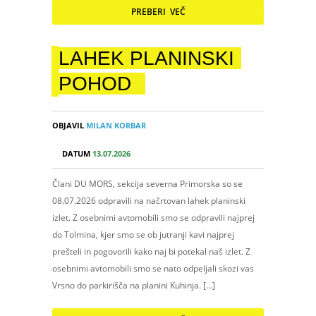
PREBERI VEČ
LAHEK PLANINSKI
POHOD
OBJAVIL
MILAN KORBAR
DATUM
13.07.2026
Člani DU MORS, sekcija severna Primorska so se
08.07.2026 odpravili na načrtovan lahek planinski
izlet. Z osebnimi avtomobili smo se odpravili najprej
do Tolmina, kjer smo se ob jutranji kavi najprej
prešteli in pogovorili kako naj bi potekal naš izlet. Z
osebnimi avtomobili smo se nato odpeljali skozi vas
Vrsno do parkirišča na planini Kuhinja. […]