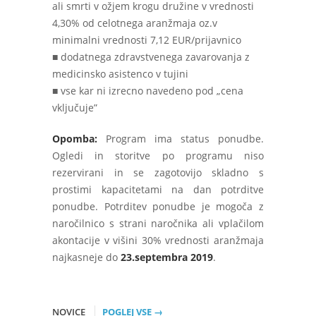
ali smrti v ožjem krogu družine v vrednosti
4,30% od celotnega aranžmaja oz.v
minimalni vrednosti 7,12 EUR/prijavnico
■ dodatnega zdravstvenega zavarovanja z
medicinsko asistenco v tujini
■ vse kar ni izrecno navedeno pod „cena
vključuje”
Opomba:
Program ima status ponudbe.
Ogledi in storitve po programu niso
rezervirani in se zagotovijo skladno s
prostimi kapacitetami na dan potrditve
ponudbe. Potrditev ponudbe je mogoča z
naročilnico s strani naročnika ali vplačilom
akontacije v višini 30% vrednosti aranžmaja
najkasneje do
23.septembra 2019
.
NOVICE
POGLEJ VSE →