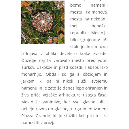
bomo namenili
mestu Palmanova,
mestu na nekdanji
meji beneške
republike. Mesto je
bilo zgrajeno v 16.
stoletju, kot močna
trdnjava v obliki devetero krake zvezde.
Obzidje naj bi varovalo mesto pred vdori
Turkov, Uskokov in pred sosedi, Habsburško
monarhijo. Obdali so ga z obzidjem in
jarkom, ki pa ni nikoli služil svojemu
namenu in je zato še danes lepo ohranjen in
živa priča vojaške arhitekture tistega časa.
Mesto je zanimivo, ker vse glavne ulice
peljejo ravno do glavnega trga imenovanem
Piazza Grande, ki je služilo kot prostor za
namestitev orožja.