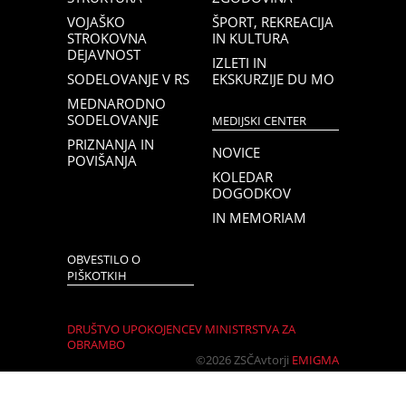
VOJAŠKO
ŠPORT, REKREACIJA
STROKOVNA
IN KULTURA
DEJAVNOST
IZLETI IN
SODELOVANJE V RS
EKSKURZIJE DU MO
MEDNARODNO
SODELOVANJE
MEDIJSKI CENTER
PRIZNANJA IN
NOVICE
POVIŠANJA
KOLEDAR
DOGODKOV
IN MEMORIAM
OBVESTILO O
PIŠKOTKIH
DRUŠTVO UPOKOJENCEV MINISTRSTVA ZA
OBRAMBO
©2026 ZSČ
Avtorji
EMIGMA