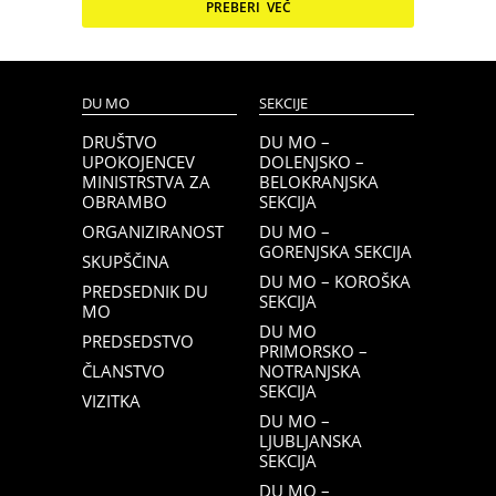
PREBERI VEČ
DU MO
SEKCIJE
DRUŠTVO
DU MO –
UPOKOJENCEV
DOLENJSKO –
MINISTRSTVA ZA
BELOKRANJSKA
OBRAMBO
SEKCIJA
ORGANIZIRANOST
DU MO –
GORENJSKA SEKCIJA
SKUPŠČINA
DU MO – KOROŠKA
PREDSEDNIK DU
SEKCIJA
MO
DU MO
PREDSEDSTVO
PRIMORSKO –
ČLANSTVO
NOTRANJSKA
SEKCIJA
VIZITKA
DU MO –
LJUBLJANSKA
SEKCIJA
DU MO –