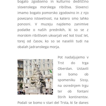
bogato zgodovino in kulturno dediščino
slovenskega morskega ribištva. Slovenci
imamo bogato pomorsko zgodovino in z njo
povezano istovetnost, na katero smo lahko
ponosni. V muzeju najdemo zanimive
podatke o naših prednikih, ki so se z
morskim ribištvom ukvarjali več kot tisoč let,
torej od časov, ko so se naselili tudi na
obalah Jadranskega morja.
Pot nadaljujemo v
Trst do trga
Oberdan. Ustavili
se bomo ob
spomeniku Sissy,
na osrednjem trgu
ter ob fontani
štirih kontinentov.
Podali se bomo v stari del Trsta, ki še danes