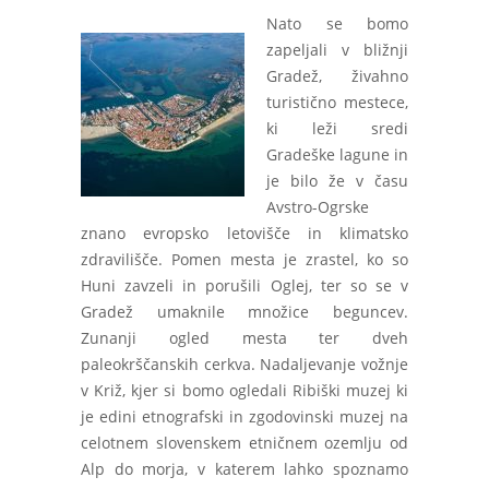
Nato se bomo
zapeljali v bližnji
Gradež, živahno
turistično mestece,
ki leži sredi
Gradeške lagune in
je bilo že v času
Avstro-Ogrske
znano evropsko letovišče in klimatsko
zdravilišče. Pomen mesta je zrastel, ko so
Huni zavzeli in porušili Oglej, ter so se v
Gradež umaknile množice beguncev.
Zunanji ogled mesta ter dveh
paleokrščanskih cerkva. Nadaljevanje vožnje
v Križ, kjer si bomo ogledali Ribiški muzej ki
je edini etnografski in zgodovinski muzej na
celotnem slovenskem etničnem ozemlju od
Alp do morja, v katerem lahko spoznamo