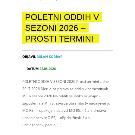
POLETNI ODDIH V
SEZONI 2026 –
PROSTI TERMINI
OBJAVIL
MILAN KORBAR
DATUM
22.05.2026
POLETNI ODDIH V SEZONI 2026 Prosti termini z dne
29. 7 2026 Merila za prijavo za oddih v namestitvah
MO v sezoni 2026 Na oddih se lahko prijavijo: –
zaposleni na Ministrstvu za obrambo (v nadaljevanju
MO RS), – upokojeni delavci MO RS, – člani društva
upokojencev MO RS, – ožji družinski člani
udeležencev, padlih […]