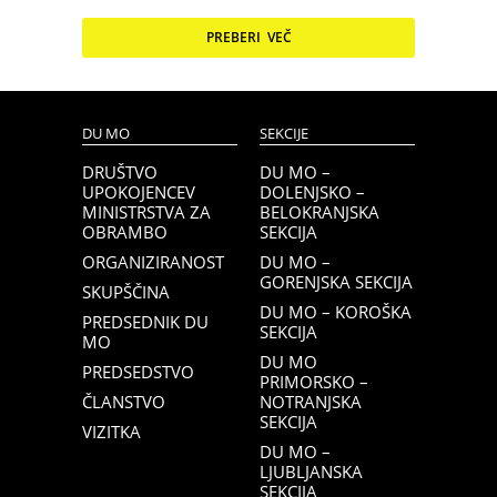
PREBERI VEČ
DU MO
SEKCIJE
DRUŠTVO
DU MO –
UPOKOJENCEV
DOLENJSKO –
MINISTRSTVA ZA
BELOKRANJSKA
OBRAMBO
SEKCIJA
ORGANIZIRANOST
DU MO –
GORENJSKA SEKCIJA
SKUPŠČINA
DU MO – KOROŠKA
PREDSEDNIK DU
SEKCIJA
MO
DU MO
PREDSEDSTVO
PRIMORSKO –
ČLANSTVO
NOTRANJSKA
SEKCIJA
VIZITKA
DU MO –
LJUBLJANSKA
SEKCIJA