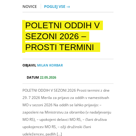
NOVICE
POGLEJ VSE →
POLETNI ODDIH V
SEZONI 2026 –
PROSTI TERMINI
OBJAVIL
MILAN KORBAR
DATUM
22.05.2026
POLETNI ODDIH V SEZONI 2026 Prosti termini z dne
29. 7 2026 Merila za prijavo za oddih v namestitvah
MO v sezoni 2026 Na oddih se lahko prijavijo: –
zaposleni na Ministrstvu za obrambo (v nadaljevanju
MO RS), – upokojeni delavci MO RS, – člani društva
upokojencev MO RS, – ožji družinski člani
udeležencev, padlih […]