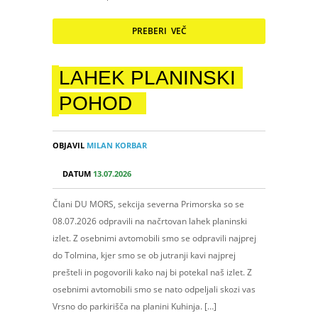
PREBERI VEČ
LAHEK PLANINSKI
POHOD
OBJAVIL
MILAN KORBAR
DATUM
13.07.2026
Člani DU MORS, sekcija severna Primorska so se
08.07.2026 odpravili na načrtovan lahek planinski
izlet. Z osebnimi avtomobili smo se odpravili najprej
do Tolmina, kjer smo se ob jutranji kavi najprej
prešteli in pogovorili kako naj bi potekal naš izlet. Z
osebnimi avtomobili smo se nato odpeljali skozi vas
Vrsno do parkirišča na planini Kuhinja. […]