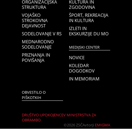
ORGANIZACIJSKA
KULTURA IN
STRUKTURA
ZGODOVINA
VOJAŠKO
ŠPORT, REKREACIJA
STROKOVNA
IN KULTURA
DEJAVNOST
IZLETI IN
SODELOVANJE V RS
EKSKURZIJE DU MO
MEDNARODNO
SODELOVANJE
MEDIJSKI CENTER
PRIZNANJA IN
NOVICE
POVIŠANJA
KOLEDAR
DOGODKOV
IN MEMORIAM
OBVESTILO O
PIŠKOTKIH
DRUŠTVO UPOKOJENCEV MINISTRSTVA ZA
OBRAMBO
©2026 ZSČ
Avtorji
EMIGMA