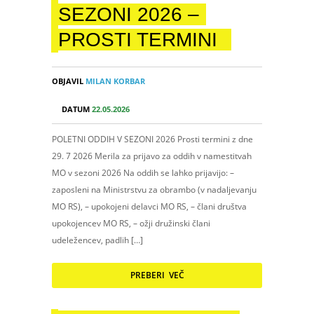
SEZONI 2026 –
PROSTI TERMINI
OBJAVIL
MILAN KORBAR
DATUM
22.05.2026
POLETNI ODDIH V SEZONI 2026 Prosti termini z dne
29. 7 2026 Merila za prijavo za oddih v namestitvah
MO v sezoni 2026 Na oddih se lahko prijavijo: –
zaposleni na Ministrstvu za obrambo (v nadaljevanju
MO RS), – upokojeni delavci MO RS, – člani društva
upokojencev MO RS, – ožji družinski člani
udeležencev, padlih […]
PREBERI VEČ