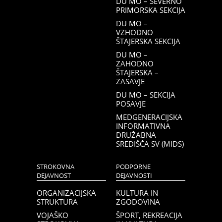
DU MO – SEVERNO
PRIMORSKA SEKCIJA
DU MO –
VZHODNO
ŠTAJERSKA SEKCIJA
DU MO –
ZAHODNO
ŠTAJERSKA –
ZASAVJE
DU MO – SEKCIJA
POSAVJE
MEDGENERACIJSKA
INFORMATIVNA
DRUŽABNA
SREDIŠČA SV (MIDS)
STROKOVNA
PODPORNE
DEJAVNOST
DEJAVNOSTI
ORGANIZACIJSKA
KULTURA IN
STRUKTURA
ZGODOVINA
VOJAŠKO
ŠPORT, REKREACIJA