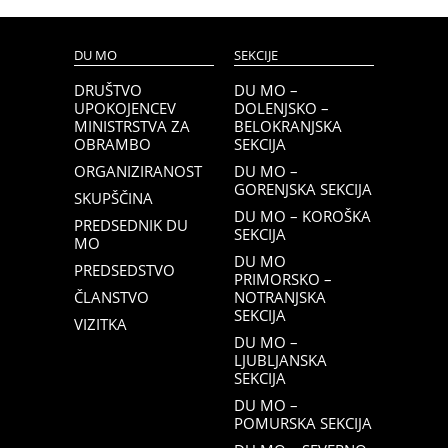
DU MO
SEKCIJE
DRUŠTVO
DU MO –
UPOKOJENCEV
DOLENJSKO –
MINISTRSTVA ZA
BELOKRANJSKA
OBRAMBO
SEKCIJA
ORGANIZIRANOST
DU MO –
GORENJSKA SEKCIJA
SKUPŠČINA
DU MO – KOROŠKA
PREDSEDNIK DU
SEKCIJA
MO
DU MO
PREDSEDSTVO
PRIMORSKO –
ČLANSTVO
NOTRANJSKA
SEKCIJA
VIZITKA
DU MO –
LJUBLJANSKA
SEKCIJA
DU MO –
POMURSKA SEKCIJA