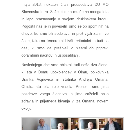
maja 2018, nekateri člani predsedstva DU MO
Slovenska Istra. Zaželeli smo mu še na mnoga leta
in lepo praznovanje v svojem družinskem krogu.
Pogostil nas je in poveselili smo se ob spominih na
dneve, ko smo bili sodelavci in preživljali zanimive
čase, tako na terenu kot bivši teritorialci in tudi na
čas, ki smo ga preživeli v pisarni ob pripravi
obrambnih načrtov in usposabljanj.
Naslednjega dne smo obiskali tudi naša dva člana,
ki sta v Domu upokojencev v Olmu, polkovnika
Branka Vojnovića in stotnika Andreja Omana.
Obiska sta bila zelo vesela. Prenesli smo jima
pozdrave vsega članstva in jima zaželeli obilo
zdravja in prijetnega bivanja v, za Omana, novem
okolju.