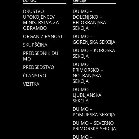
DU MO
SEKCIJE
DRUŠTVO
DU MO –
UPOKOJENCEV
DOLENJSKO –
MINISTRSTVA ZA
BELOKRANJSKA
OBRAMBO
SEKCIJA
ORGANIZIRANOST
DU MO –
GORENJSKA SEKCIJA
SKUPŠČINA
DU MO – KOROŠKA
PREDSEDNIK DU
SEKCIJA
MO
DU MO
PREDSEDSTVO
PRIMORSKO –
ČLANSTVO
NOTRANJSKA
SEKCIJA
VIZITKA
DU MO –
LJUBLJANSKA
SEKCIJA
DU MO –
POMURSKA SEKCIJA
DU MO – SEVERNO
PRIMORSKA SEKCIJA
DU MO –