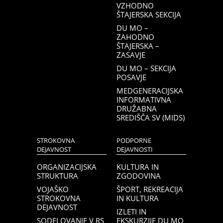
VZHODNO
ŠTAJERSKA SEKCIJA
DU MO –
ZAHODNO
ŠTAJERSKA –
ZASAVJE
DU MO – SEKCIJA
POSAVJE
MEDGENERACIJSKA
INFORMATIVNA
DRUŽABNA
SREDIŠČA SV (MIDS)
STROKOVNA
PODPORNE
DEJAVNOST
DEJAVNOSTI
ORGANIZACIJSKA
KULTURA IN
STRUKTURA
ZGODOVINA
VOJAŠKO
ŠPORT, REKREACIJA
STROKOVNA
IN KULTURA
DEJAVNOST
IZLETI IN
SODELOVANJE V RS
EKSKURZIJE DU MO