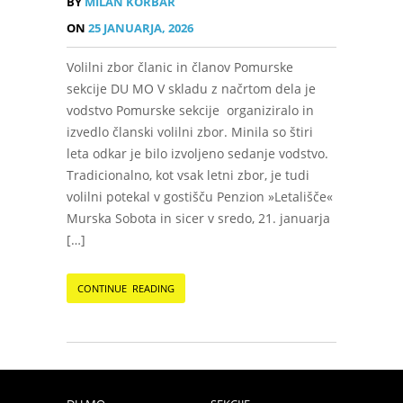
BY
MILAN KORBAR
ON
25 JANUARJA, 2026
Volilni zbor članic in članov Pomurske
sekcije DU MO V skladu z načrtom dela je
vodstvo Pomurske sekcije organiziralo in
izvedlo članski volilni zbor. Minila so štiri
leta odkar je bilo izvoljeno sedanje vodstvo.
Tradicionalno, kot vsak letni zbor, je tudi
volilni potekal v gostišču Penzion »Letališče«
Murska Sobota in sicer v sredo, 21. januarja
[…]
CONTINUE READING