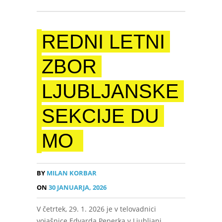
REDNI LETNI
ZBOR
LJUBLJANSKE
SEKCIJE DU
MO
BY
MILAN KORBAR
ON
30 JANUARJA, 2026
V četrtek, 29. 1. 2026 je v telovadnici
vojašnice Edvarda Peperka v Ljubljani,