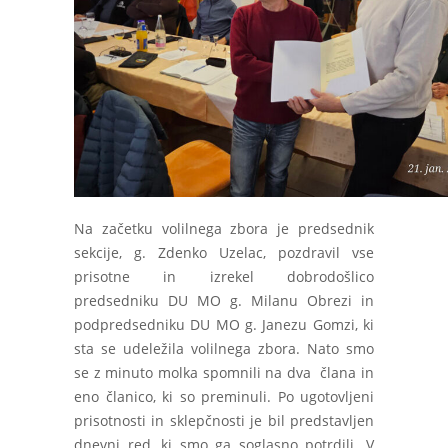
Na začetku volilnega zbora je predsednik
sekcije, g. Zdenko Uzelac, pozdravil vse
prisotne in izrekel dobrodošlico
predsedniku DU MO g. Milanu Obrezi in
podpredsedniku DU MO g. Janezu Gomzi, ki
sta se udeležila volilnega zbora. Nato smo
se z minuto molka spomnili na dva člana in
eno članico, ki so preminuli. Po ugotovljeni
prisotnosti in sklepčnosti je bil predstavljen
dnevni red, ki smo ga soglasno potrdili. V