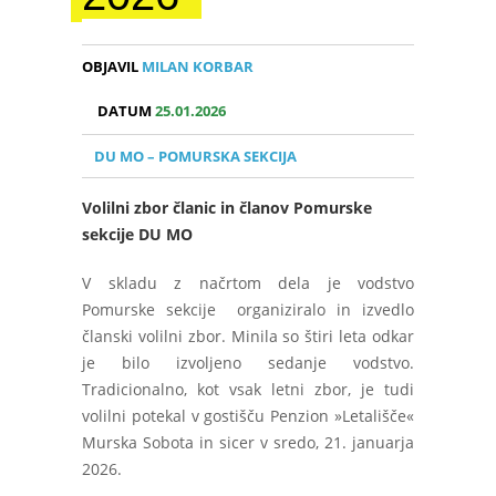
OBJAVIL
MILAN KORBAR
DATUM
25.01.2026
DU MO – POMURSKA SEKCIJA
Volilni zbor članic in članov Pomurske
sekcije DU MO
V skladu z načrtom dela je vodstvo
Pomurske sekcije organiziralo in izvedlo
članski volilni zbor. Minila so štiri leta odkar
je bilo izvoljeno sedanje vodstvo.
Tradicionalno, kot vsak letni zbor, je tudi
volilni potekal v gostišču Penzion »Letališče«
Murska Sobota in sicer v sredo, 21. januarja
2026.