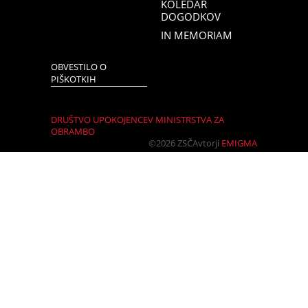
KOLEDAR
DOGODKOV
IN MEMORIAM
OBVESTILO O
PIŠKOTKIH
DRUŠTVO UPOKOJENCEV MINISTRSTVA ZA
OBRAMBO
©2026 ZSČ
Avtorji
EMIGMA