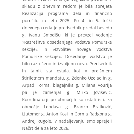
skladu z dnevnim redom je bila sprejeta
Realizacija programa dela in finančno
poročilo za leto 2025. Po 4. in 5. točki
dnevnega reda je predsednik predal besedo
g. Ivanu Smodišu, ki je prevzel vodenje
»Razrešitve dosedanjega vodstva Pomurske
sekcije« in »Izvolitev novega vodstva
Pomurske sekcije«. Dosedanje vodstvo je
bilo razrešeno in izvoljeno novo. Predsednik
in tajnik sta ostala, kot v prejšnjem
štiriletnem mandatu, g. Zdenko Uzelac in g.
Arpad Torma, blagajnika g. Milana Vourija
pa je zamenjal g. Mirko Jovišević.
Koordinatorji po območjih so ostali isti: za
območje Lendava g. Branko Bratkovič,
Ljutomer g. Anton Kosi in Gornja Radgona g.
Andrej Rugole. V nadaljevanju smo sprejeli
Načrt dela za leto 2026.