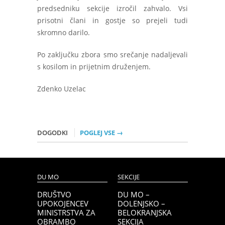
predsedniku sekcije izročil zahvalo. Vsi
prisotni člani in gostje so prejeli tudi
skromno darilo.
Po zaključku zbora smo srečanje nadaljevali
s kosilom in prijetnim druženjem.
Zdenko Uzelac
DOGODKI
POGLEJ VSE →
DU MO
SEKCIJE
DRUŠTVO
DU MO –
UPOKOJENCEV
DOLENJSKO –
MINISTRSTVA ZA
BELOKRANJSKA
OBRAMBO
SEKCIJA