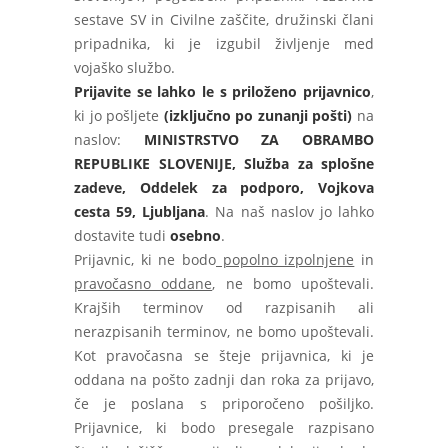
sestave SV in Civilne zaščite, družinski člani
pripadnika, ki je izgubil življenje med
vojaško službo.
Prijavite se lahko le s priloženo prijavnico
,
ki jo pošljete
(izključno po zunanji pošti)
na
naslov:
MINISTRSTVO ZA OBRAMBO
REPUBLIKE SLOVENIJE, Služba za splošne
zadeve, Oddelek za podporo, Vojkova
cesta 59, Ljubljana
. Na naš naslov jo lahko
dostavite tudi
osebno
.
Prijavnic, ki ne bodo
popolno izpolnjene
in
pravočasno oddane
, ne bomo upoštevali.
Krajših terminov od razpisanih ali
nerazpisanih terminov, ne bomo upoštevali.
Kot pravočasna se šteje prijavnica, ki je
oddana na pošto zadnji dan roka za prijavo,
če je poslana s priporočeno pošiljko.
Prijavnice, ki bodo presegale razpisano