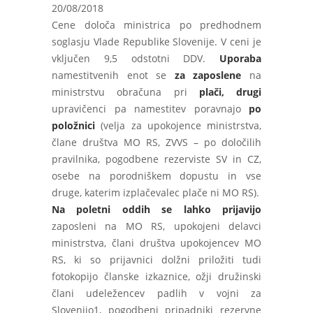
20/08/2018
Cene določa ministrica po predhodnem
soglasju Vlade Republike Slovenije. V ceni je
vključen 9,5 odstotni DDV.
Uporaba
namestitvenih enot se
za zaposlene
na
ministrstvu obračuna pri
plači, drugi
upravičenci pa namestitev poravnajo
po
položnici
(velja za upokojence ministrstva,
člane društva MO RS, ZVVS – po določilih
pravilnika, pogodbene rezerviste SV in CZ,
osebe na porodniškem dopustu in vse
druge, katerim izplačevalec plače ni MO RS).
Na poletni oddih se lahko prijavijo
zaposleni na MO RS, upokojeni delavci
ministrstva, člani društva upokojencev MO
RS, ki so prijavnici dolžni priložiti tudi
fotokopijo članske izkaznice, ožji družinski
člani udeležencev padlih v vojni za
Slovenijo1, pogodbeni pripadniki rezervne