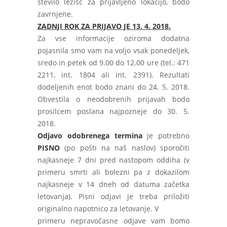
število ležišč za prijavljeno lokacijo, bodo
zavrnjene.
ZADNJI ROK ZA PRIJAVO JE 13. 4. 2018.
Za vse informacije oziroma dodatna
pojasnila smo vam na voljo vsak ponedeljek,
sredo in petek od 9.00 do 12.00 ure (tel.: 471
2211, int. 1804 ali int. 2391). Rezultati
dodeljenih enot bodo znani do 24. 5. 2018.
Obvestila o neodobrenih prijavah bodo
prosilcem poslana najpozneje do 30. 5.
2018.
Odjavo odobrenega termina
je potrebno
PISNO
(po pošti na naš naslov) sporočiti
najkasneje 7 dni pred nastopom oddiha (v
primeru smrti ali bolezni pa z dokazilom
najkasneje v 14 dneh od datuma začetka
letovanja). Pisni odjavi je treba priložiti
originalno napotnico za letovanje. V
primeru nepravočasne odjave vam bomo