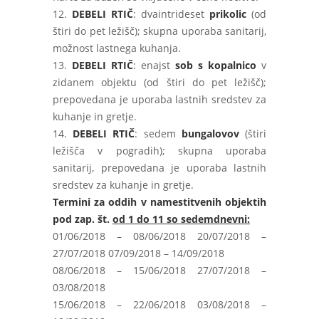
12.
DEBELI RTIČ
: dvaintrideset
prikolic
(od
štiri do pet ležišč); skupna uporaba sanitarij,
možnost lastnega kuhanja.
13.
DEBELI RTIČ
: enajst
sob s kopalnico
v
zidanem objektu (od štiri do pet ležišč);
prepovedana je uporaba lastnih sredstev za
kuhanje in gretje.
14.
DEBELI RTIČ
: sedem
bungalovov
(štiri
ležišča v pogradih); skupna uporaba
sanitarij, prepovedana je uporaba lastnih
sredstev za kuhanje in gretje.
Termini za oddih v namestitvenih objektih
pod zap. št.
od 1 do 11 so sedemdnevni:
01/06/2018 – 08/06/2018 20/07/2018 –
27/07/2018 07/09/2018 – 14/09/2018
08/06/2018 – 15/06/2018 27/07/2018 –
03/08/2018
15/06/2018 – 22/06/2018 03/08/2018 –