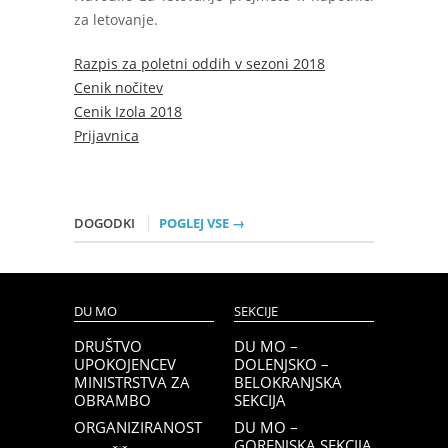
za letovanje.
Razpis za poletni oddih v sezoni 2018
Cenik nočitev
Cenik Izola 2018
Prijavnica
DOGODKI
POGLEJ VSE →
DU MO
SEKCIJE
DRUŠTVO
DU MO –
UPOKOJENCEV
DOLENJSKO –
MINISTRSTVA ZA
BELOKRANJSKA
OBRAMBO
SEKCIJA
ORGANIZIRANOST
DU MO –
GORENJSKA SEKCIJA