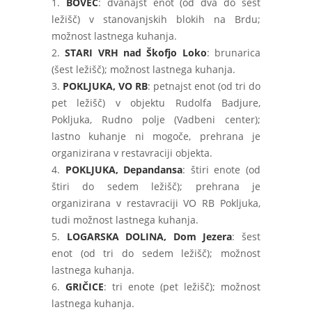
1.
BOVEC
: dvanajst enot (od dva do šest
ležišč) v stanovanjskih blokih na Brdu;
možnost lastnega kuhanja.
2.
STARI VRH nad Škofjo Loko
: brunarica
(šest ležišč); možnost lastnega kuhanja.
3.
POKLJUKA, VO RB
: petnajst enot (od tri do
pet ležišč) v objektu Rudolfa Badjure,
Pokljuka, Rudno polje (Vadbeni center);
lastno kuhanje ni mogoče, prehrana je
organizirana v restavraciji objekta.
4.
POKLJUKA, Depandansa
: štiri enote (od
štiri do sedem ležišč); prehrana je
organizirana v restavraciji VO RB Pokljuka,
tudi možnost lastnega kuhanja.
5.
LOGARSKA DOLINA, Dom Jezera
: šest
enot (od tri do sedem ležišč); možnost
lastnega kuhanja.
6.
GRIČICE
: tri enote (pet ležišč); možnost
lastnega kuhanja.