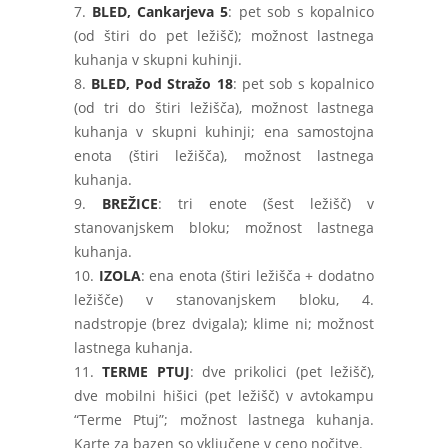
7.
BLED, Cankarjeva 5
: pet sob s kopalnico
(od štiri do pet ležišč); možnost lastnega
kuhanja v skupni kuhinji.
8.
BLED, Pod Stražo 18
: pet sob s kopalnico
(od tri do štiri ležišča), možnost lastnega
kuhanja v skupni kuhinji; ena samostojna
enota (štiri ležišča), možnost lastnega
kuhanja.
9.
BREŽICE
: tri enote (šest ležišč) v
stanovanjskem bloku; možnost lastnega
kuhanja.
10.
IZOLA
: ena enota (štiri ležišča + dodatno
ležišče) v stanovanjskem bloku, 4.
nadstropje (brez dvigala); klime ni; možnost
lastnega kuhanja.
11.
TERME PTUJ
: dve prikolici (pet ležišč),
dve mobilni hišici (pet ležišč) v avtokampu
“Terme Ptuj”; možnost lastnega kuhanja.
Karte za bazen so vključene v ceno nočitve.