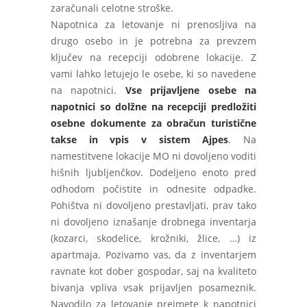
zaračunali celotne stroške.
Napotnica za letovanje ni prenosljiva na
drugo osebo in je potrebna za prevzem
ključev na recepciji odobrene lokacije. Z
vami lahko letujejo le osebe, ki so navedene
na napotnici.
Vse prijavljene osebe na
napotnici so dolžne na recepciji predložiti
osebne dokumente za obračun turistične
takse in vpis v sistem Ajpes
. Na
namestitvene lokacije MO ni dovoljeno voditi
hišnih ljubljenčkov. Dodeljeno enoto pred
odhodom počistite in odnesite odpadke.
Pohištva ni dovoljeno prestavljati, prav tako
ni dovoljeno iznašanje drobnega inventarja
(kozarci, skodelice, krožniki, žlice, …) iz
apartmaja. Pozivamo vas, da z inventarjem
ravnate kot dober gospodar, saj na kvaliteto
bivanja vpliva vsak prijavljen posameznik.
Navodilo za letovanje prejmete k napotnici