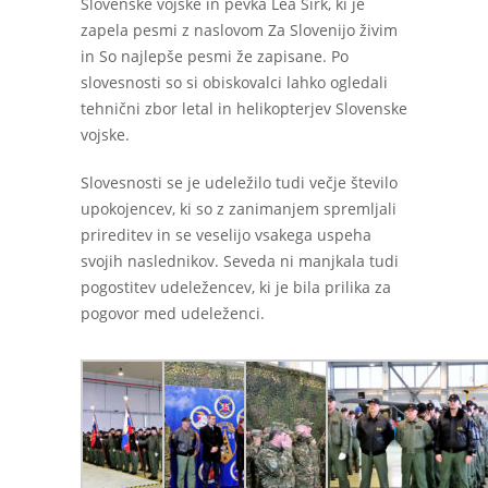
Slovenske vojske in pevka Lea Sirk, ki je
zapela pesmi z naslovom Za Slovenijo živim
in So najlepše pesmi že zapisane. Po
slovesnosti so si obiskovalci lahko ogledali
tehnični zbor letal in helikopterjev Slovenske
vojske.
Slovesnosti se je udeležilo tudi večje število
upokojencev, ki so z zanimanjem spremljali
prireditev in se veselijo vsakega uspeha
svojih naslednikov. Seveda ni manjkala tudi
pogostitev udeležencev, ki je bila prilika za
pogovor med udeleženci.