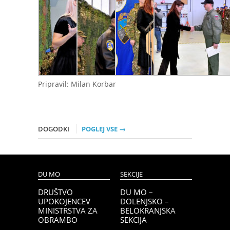
Pripravil: Milan Korbar
DOGODKI
POGLEJ VSE →
DU MO
SEKCIJE
DRUŠTVO
DU MO –
UPOKOJENCEV
DOLENJSKO –
MINISTRSTVA ZA
BELOKRANJSKA
OBRAMBO
SEKCIJA