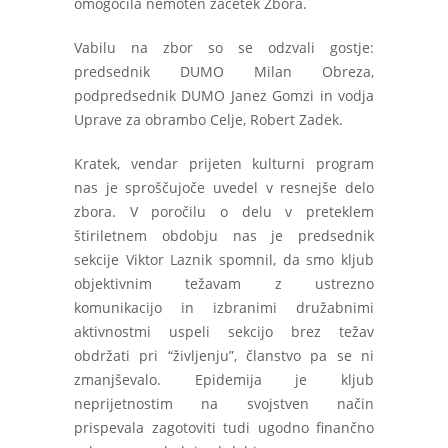
omogočila nemoten začetek Zbora.
Vabilu na zbor so se odzvali gostje:
predsednik DUMO Milan Obreza,
podpredsednik DUMO Janez Gomzi in vodja
Uprave za obrambo Celje, Robert Zadek.
Kratek, vendar prijeten kulturni program
nas je sproščujoče uvedel v resnejše delo
zbora. V poročilu o delu v preteklem
štiriletnem obdobju nas je predsednik
sekcije Viktor Laznik spomnil, da smo kljub
objektivnim težavam z ustrezno
komunikacijo in izbranimi družabnimi
aktivnostmi uspeli sekcijo brez težav
obdržati pri “življenju”, članstvo pa se ni
zmanjševalo. Epidemija je kljub
neprijetnostim na svojstven način
prispevala zagotoviti tudi ugodno finančno