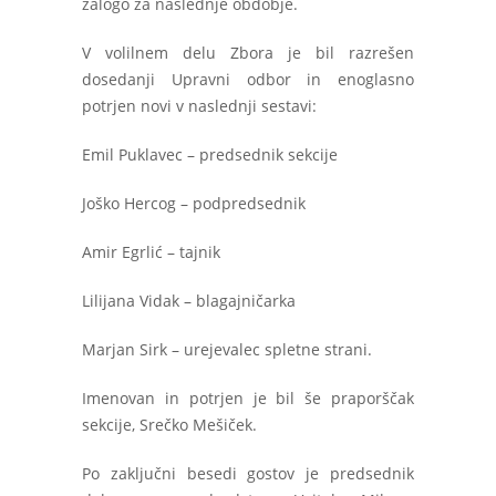
zalogo za naslednje obdobje.
V volilnem delu Zbora je bil razrešen
dosedanji Upravni odbor in enoglasno
potrjen novi v naslednji sestavi:
Emil Puklavec – predsednik sekcije
Joško Hercog – podpredsednik
Amir Egrlić – tajnik
Lilijana Vidak – blagajničarka
Marjan Sirk – urejevalec spletne strani.
Imenovan in potrjen je bil še praporščak
sekcije, Srečko Mešiček.
Po zaključni besedi gostov je predsednik