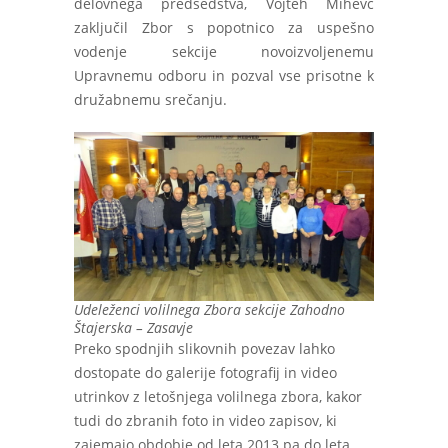
delovnega predsedstva, Vojteh Mihevc
zaključil Zbor s popotnico za uspešno
vodenje sekcije novoizvoljenemu
Upravnemu odboru in pozval vse prisotne k
družabnemu srečanju.
Udeleženci volilnega Zbora sekcije Zahodno
Štajerska – Zasavje
Preko spodnjih slikovnih povezav lahko
dostopate do galerije fotografij in video
utrinkov z letošnjega volilnega zbora, kakor
tudi do zbranih foto in video zapisov, ki
zajemajo obdobje od leta 2013 pa do leta