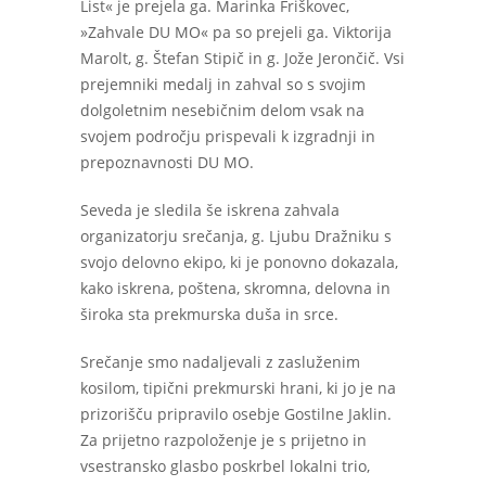
List« je prejela ga. Marinka Friškovec,
»Zahvale DU MO« pa so prejeli ga. Viktorija
Marolt, g. Štefan Stipič in g. Jože Jerončič. Vsi
prejemniki medalj in zahval so s svojim
dolgoletnim nesebičnim delom vsak na
svojem področju prispevali k izgradnji in
prepoznavnosti DU MO.
Seveda je sledila še iskrena zahvala
organizatorju srečanja, g. Ljubu Dražniku s
svojo delovno ekipo, ki je ponovno dokazala,
kako iskrena, poštena, skromna, delovna in
široka sta prekmurska duša in srce.
Srečanje smo nadaljevali z zasluženim
kosilom, tipični prekmurski hrani, ki jo je na
prizorišču pripravilo osebje Gostilne Jaklin.
Za prijetno razpoloženje je s prijetno in
vsestransko glasbo poskrbel lokalni trio,