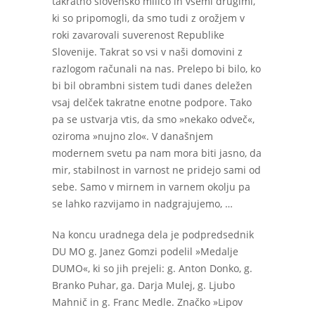
takratno slovensko milico in vsemi drugimi,
ki so pripomogli, da smo tudi z orožjem v
roki zavarovali suverenost Republike
Slovenije. Takrat so vsi v naši domovini z
razlogom računali na nas. Prelepo bi bilo, ko
bi bil obrambni sistem tudi danes deležen
vsaj delček takratne enotne podpore. Tako
pa se ustvarja vtis, da smo »nekako odveč«,
oziroma »nujno zlo«. V današnjem
modernem svetu pa nam mora biti jasno, da
mir, stabilnost in varnost ne pridejo sami od
sebe. Samo v mirnem in varnem okolju pa
se lahko razvijamo in nadgrajujemo, …
Na koncu uradnega dela je podpredsednik
DU MO g. Janez Gomzi podelil »Medalje
DUMO«, ki so jih prejeli: g. Anton Donko, g.
Branko Puhar, ga. Darja Mulej, g. Ljubo
Mahnič in g. Franc Medle. Značko »Lipov