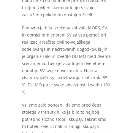
bodo lahko ob odhodu v pokoj in nadalje v
tretjem življenjskem obdobju s svojo
zasluženo pokojnino dostojno živeli.
Ponovno je bila izrečena zahvala MORS, SV
in domicilnim enotam SV za vso pomoč pri
realizaciji Načrta civilno-vojaškega
sodelovanja in načrtovanih dogodkov, ki jih
je organiziralo in izvedlo DU MO med dvema
srečanjema. Tako je v zadnjem dveletnem
obdobju SV svoje obveznosti iz Načrta
civilno-vojaškega sodelovanja realizirala 85
%, DU MO pa je svoje obveznosti izvedlo 100
%.
Vsi smo zelo ponosni, da smo pred četrt
stoletja v trenutkih, ko je bilo to najbolj
potrebno složno stopili skupaj. Takrat smo
to hoteli, želeli, znali in zmogli skupaj s