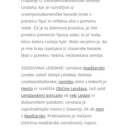
izvajanje iz srednjevisokonemške besede
Lindaha, kar je razložljivo iz
srednjevisokonemške besede linde v
pomenu ‘lipa’ in refleksa aha v pomenu
‘voda’. Če je ta domneva pravilna, je ime
prvotno pomenilo ‘lipova voda’, to je ‘voda,
blizu katere rastejo lipe’. Malo verjetno je, da
je ime kraja izpeljano iz slovanske besede
lệdo v pomenu ‘ledina, neobdelana zemlja’.
ZGODOVINA LENDAVE: Lendava (
madžarsko
Lendva,
nekoč
Dólnja Léndava, Dolenja
Lendava/Alsólendva
,
nemško
Unter-Limbach
) je
mesto
in središče
Občine Lendava
. Leži pod
Lendavskimi goricami
ob
reki
Ledavi
in
Bukovniškim potokom. Lendava je
najvzhodnejše mesto v Sloveniji, tik ob
meji
z
Madžarsko
. Prebivalstvo je mešano
(četrtina madžarske narodnosti), napisi,