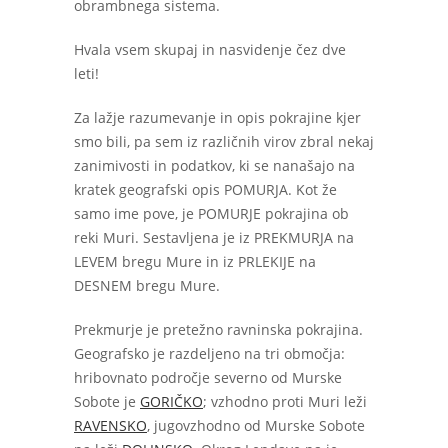
obrambnega sistema.
Hvala vsem skupaj in nasvidenje čez dve
leti!
Za lažje razumevanje in opis pokrajine kjer
smo bili, pa sem iz različnih virov zbral nekaj
zanimivosti in podatkov, ki se nanašajo na
kratek geografski opis POMURJA. Kot že
samo ime pove, je POMURJE pokrajina ob
reki Muri. Sestavljena je iz PREKMURJA na
LEVEM bregu Mure in iz PRLEKIJE na
DESNEM bregu Mure.
Prekmurje je pretežno ravninska pokrajina.
Geografsko je razdeljeno na tri območja:
hribovnato področje severno od Murske
Sobote je
GORIČKO
; vzhodno proti Muri leži
RAVENSKO
, jugovzhodno od Murske Sobote