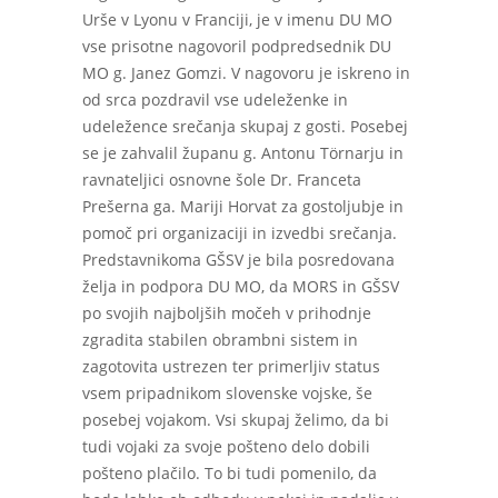
Urše v Lyonu v Franciji, je v imenu DU MO
vse prisotne nagovoril podpredsednik DU
MO g. Janez Gomzi. V nagovoru je iskreno in
od srca pozdravil vse udeleženke in
udeležence srečanja skupaj z gosti. Posebej
se je zahvalil županu g. Antonu Törnarju in
ravnateljici osnovne šole Dr. Franceta
Prešerna ga. Mariji Horvat za gostoljubje in
pomoč pri organizaciji in izvedbi srečanja.
Predstavnikoma GŠSV je bila posredovana
želja in podpora DU MO, da MORS in GŠSV
po svojih najboljših močeh v prihodnje
zgradita stabilen obrambni sistem in
zagotovita ustrezen ter primerljiv status
vsem pripadnikom slovenske vojske, še
posebej vojakom. Vsi skupaj želimo, da bi
tudi vojaki za svoje pošteno delo dobili
pošteno plačilo. To bi tudi pomenilo, da