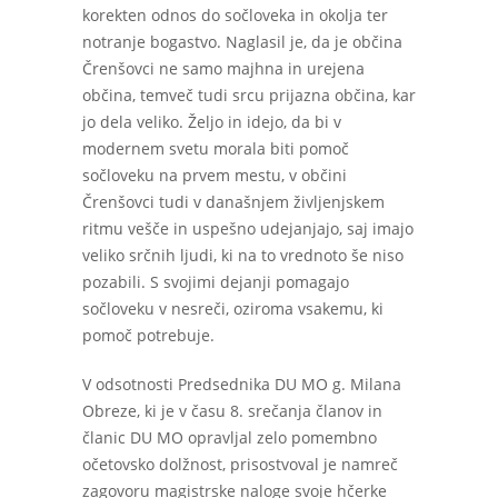
korekten odnos do sočloveka in okolja ter
notranje bogastvo. Naglasil je, da je občina
Črenšovci ne samo majhna in urejena
občina, temveč tudi srcu prijazna občina, kar
jo dela veliko. Željo in idejo, da bi v
modernem svetu morala biti pomoč
sočloveku na prvem mestu, v občini
Črenšovci tudi v današnjem življenjskem
ritmu vešče in uspešno udejanjajo, saj imajo
veliko srčnih ljudi, ki na to vrednoto še niso
pozabili. S svojimi dejanji pomagajo
sočloveku v nesreči, oziroma vsakemu, ki
pomoč potrebuje.
V odsotnosti Predsednika DU MO g. Milana
Obreze, ki je v času 8. srečanja članov in
članic DU MO opravljal zelo pomembno
očetovsko dolžnost, prisostvoval je namreč
zagovoru magistrske naloge svoje hčerke