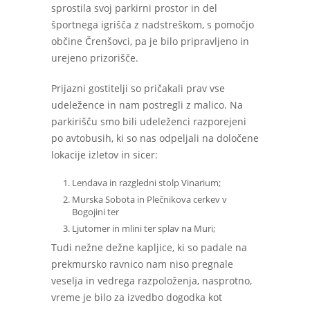
sprostila svoj parkirni prostor in del
športnega igrišča z nadstreškom, s pomočjo
občine Črenšovci, pa je bilo pripravljeno in
urejeno prizorišče.
Prijazni gostitelji so pričakali prav vse
udeležence in nam postregli z malico. Na
parkirišču smo bili udeleženci razporejeni
po avtobusih, ki so nas odpeljali na določene
lokacije izletov in sicer:
Lendava in razgledni stolp Vinarium;
Murska Sobota in Plečnikova cerkev v
Bogojini ter
Ljutomer in mlini ter splav na Muri;
Tudi nežne dežne kapljice, ki so padale na
prekmursko ravnico nam niso pregnale
veselja in vedrega razpoloženja, nasprotno,
vreme je bilo za izvedbo dogodka kot