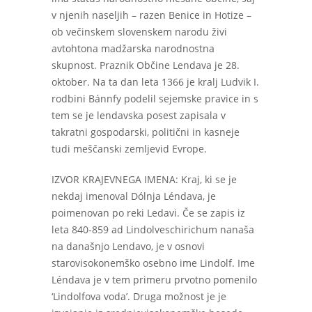
v njenih naseljih – razen Benice in Hotize –
ob večinskem slovenskem narodu živi
avtohtona madžarska narodnostna
skupnost. Praznik Občine Lendava je 28.
oktober. Na ta dan leta 1366 je kralj Ludvik I.
rodbini Bánnfy podelil sejemske pravice in s
tem se je lendavska posest zapisala v
takratni gospodarski, politični in kasneje
tudi meščanski zemljevid Evrope.
IZVOR KRAJEVNEGA IMENA: Kraj, ki se je
nekdaj imenoval Dólnja Léndava, je
poimenovan po reki Ledavi. Če se zapis iz
leta 840-859 ad Lindolveschirichum nanaša
na današnjo Lendavo, je v osnovi
starovisokonemško osebno ime Lindolf. Ime
Léndava je v tem primeru prvotno pomenilo
‘Lindolfova voda’. Druga možnost je je