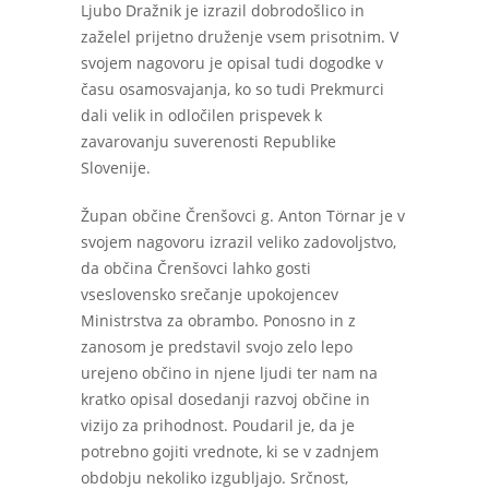
Ljubo Dražnik je izrazil dobrodošlico in
zaželel prijetno druženje vsem prisotnim. V
svojem nagovoru je opisal tudi dogodke v
času osamosvajanja, ko so tudi Prekmurci
dali velik in odločilen prispevek k
zavarovanju suverenosti Republike
Slovenije.
Župan občine Črenšovci g. Anton Törnar je v
svojem nagovoru izrazil veliko zadovoljstvo,
da občina Črenšovci lahko gosti
vseslovensko srečanje upokojencev
Ministrstva za obrambo. Ponosno in z
zanosom je predstavil svojo zelo lepo
urejeno občino in njene ljudi ter nam na
kratko opisal dosedanji razvoj občine in
vizijo za prihodnost. Poudaril je, da je
potrebno gojiti vrednote, ki se v zadnjem
obdobju nekoliko izgubljajo. Srčnost,