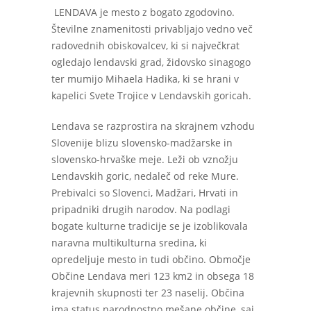
LENDAVA je mesto z bogato zgodovino.
Številne znamenitosti privabljajo vedno več
radovednih obiskovalcev, ki si največkrat
ogledajo lendavski grad, židovsko sinagogo
ter mumijo Mihaela Hadika, ki se hrani v
kapelici Svete Trojice v Lendavskih goricah.
Lendava se razprostira na skrajnem vzhodu
Slovenije blizu slovensko-madžarske in
slovensko-hrvaške meje. Leži ob vznožju
Lendavskih goric, nedaleč od reke Mure.
Prebivalci so Slovenci, Madžari, Hrvati in
pripadniki drugih narodov. Na podlagi
bogate kulturne tradicije se je izoblikovala
naravna multikulturna sredina, ki
opredeljuje mesto in tudi občino. Območje
Občine Lendava meri 123 km
2
in obsega 18
krajevnih skupnosti ter 23 naselij. Občina
ima status narodnostno mešane občine, saj