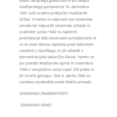
sedež okrajnega glavarstva in po sklepu
madžarskega parlamenta 16. decembra
1941 tudi uradno priključen madžarski
državi. V mestu so odpravili vse slovenske
oznake ter odpustili slovenske učitelje in
uradnike; junija 1942 so zaplenili
premoženje 668 slovenskim priseljencem, ki
so se med obema vojnama pred fašizmom
umaknili z Goriškega, in jih odvedli v
koncentracijsko taborišče Sárvár. Nemci so
po zasedbi Madžarske aprila in novembra
1944 z vsesplošno racijo zajeli 250 Judov in
jih izročili gestapu. Dne 4. aprila 1945 so
Lendavo osvobodile enote Rdeče armade.
LENDAVSKE ZNAMENITOSTI:
LENDAVSKI GRAD: