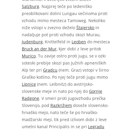
Salzburg
. Najprej teče po ledeniško
preoblikovani dolini Lungau večinoma proti
vzhodu mimo mesteca Tamsweg. Nekoliko
niže vstopi v zvezno deželo
Štajersko
in
nadaljuje pot proti vzhodu skozi Murau,
Judenburg
, Knittelfeld in
Leoben
do mesteca
Bruck an der Mur
, kjer dobi z leve pritok
Murico
. Tu zavije ostro proti jugu, se v ozki
soteski prebije skozi pas Južnih apneniških
Alp ter pri
Gradcu
(nem. Graz) vstopi v širno
Graško kotlino. Po njej teče proti jugu mimo
Lipnice
(nem. Leibnitz) do avstrijsko-
slovenske meje in nato po njej do
Gornje
Radgone
. V smeri proti jugovzhodu prečka
Slovenijo, pod
Razkrižjem
doseže slovensko-
hrvaško mejo, nato teče še po hrvaško-
madžarski meji, tik pred izlivom dobi z leve
umetni kanal Principális in se pri
Legradu