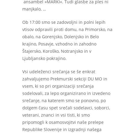
ansambel »MARKI«. Tudi glasbe za ples ni
manjkalo, …
Ob 17:00 smo se zadovoljni in polni lepih
vtisov odpravili proti domu, na Primorsko, na
obalo, na Gorenjsko, Dolenjsko in Belo
krajino, Posavje, vzhodno in zahodno
Štajersko, Koroško, Notranjsko in v
Ljubljansko pokrajino.
Vsi udeleženci srečanja se še enkrat
zahvaljujemo Prekmurski sekciji DU MO in
vsem, ki so pri organizaciji srečanja
sodelovali, za lepo organizirano in izvedeno
srečanje, na katerem smo se ponovno, po
dolgem času spet srečali sodelavci, soborci,
veterani, znanci in vsi tisti, ki smo
pripomogli k osamosvojitvi naše prelepe
Republike Slovenije in izgradnji našega