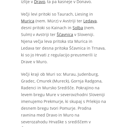
izlije v
Dravo
, ta pa kasneje v Donavo.
Večji levi pritoki so Taurach, Liesing in
Murica
(nem. Mürz) v Avstriji ter
Ledava
,
desni pritoki so Kainach in
Solba
(nem.
Sulm) v Avstriji ter
Ščavnica
v Sloveniji.
Njena večja leva pritoka sta Murica in
Ledava ter desna pritoka Ščavnica in Trnava,
ki so jo Hrvati z regulacijo preusmerili iz
Drave v Muro.
Večji kraji ob Muri so: Murau, Judenburg,
Gradec, Cmurek (Mureck), Gornja Radgona,
Radenci in Mursko Središče. Pokrajino na
levem bregu Mure v severovzhodni Sloveniji
imenujemo Prekmurje, ki skupaj s Prlekijo na
desnem bregu tvori Pomurje. Prodna
ravnina med Dravo in Muro na
severozahodu Hrvaške s središčem v