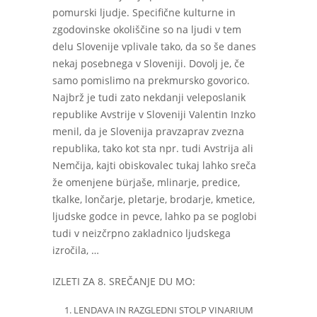
pomurski ljudje. Specifične kulturne in
zgodovinske okoliščine so na ljudi v tem
delu Slovenije vplivale tako, da so še danes
nekaj posebnega v Sloveniji. Dovolj je, če
samo pomislimo na prekmursko govorico.
Najbrž je tudi zato nekdanji veleposlanik
republike Avstrije v Sloveniji Valentin Inzko
menil, da je Slovenija pravzaprav zvezna
republika, tako kot sta npr. tudi Avstrija ali
Nemčija, kajti obiskovalec tukaj lahko sreča
že omenjene bürjaše, mlinarje, predice,
tkalke, lončarje, pletarje, brodarje, kmetice,
ljudske godce in pevce, lahko pa se poglobi
tudi v neizčrpno zakladnico ljudskega
izročila, …
IZLETI ZA 8. SREČANJE DU MO:
LENDAVA IN RAZGLEDNI STOLP VINARIUM