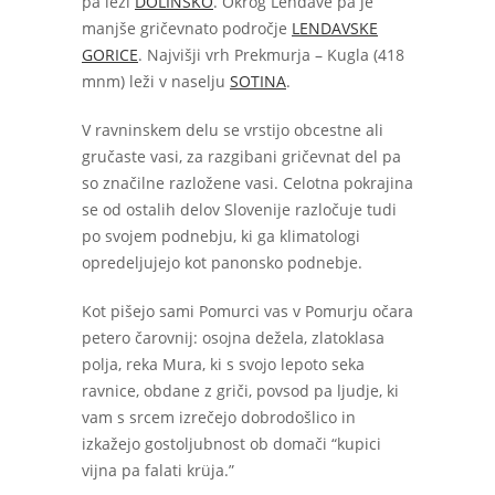
pa leži
DOLINSKO
. Okrog Lendave pa je
manjše gričevnato področje
LENDAVSKE
GORICE
. Najvišji vrh Prekmurja – Kugla (418
mnm) leži v naselju
SOTINA
.
V ravninskem delu se vrstijo obcestne ali
gručaste vasi, za razgibani gričevnat del pa
so značilne razložene vasi. Celotna pokrajina
se od ostalih delov Slovenije razločuje tudi
po svojem podnebju, ki ga klimatologi
opredeljujejo kot panonsko podnebje.
Kot pišejo sami Pomurci vas v Pomurju očara
petero čarovnij: osojna dežela, zlatoklasa
polja, reka Mura, ki s svojo lepoto seka
ravnice, obdane z griči, povsod pa ljudje, ki
vam s srcem izrečejo dobrodošlico in
izkažejo gostoljubnost ob domači “kupici
vijna pa falati krüja.”