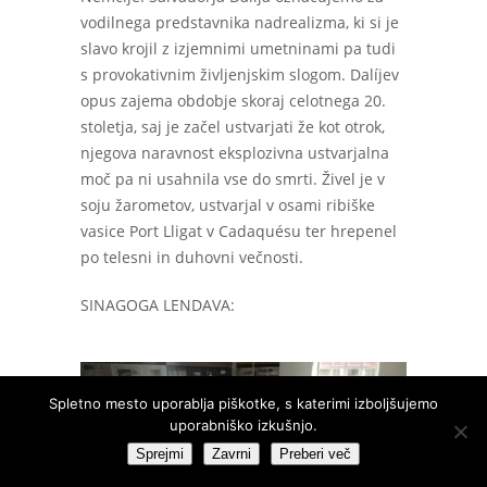
vodilnega predstavnika nadrealizma, ki si je
slavo krojil z izjemnimi umetninami pa tudi
s provokativnim življenjskim slogom. Dalíjev
opus zajema obdobje skoraj celotnega 20.
stoletja, saj je začel ustvarjati že kot otrok,
njegova naravnost eksplozivna ustvarjalna
moč pa ni usahnila vse do smrti. Živel je v
soju žarometov, ustvarjal v osami ribiške
vasice Port Lligat v Cadaquésu ter hrepenel
po telesni in duhovni večnosti.
SINAGOGA LENDAVA:
Spletno mesto uporablja piškotke, s katerimi izboljšujemo
uporabniško izkušnjo.
Sprejmi
Zavrni
Preberi več