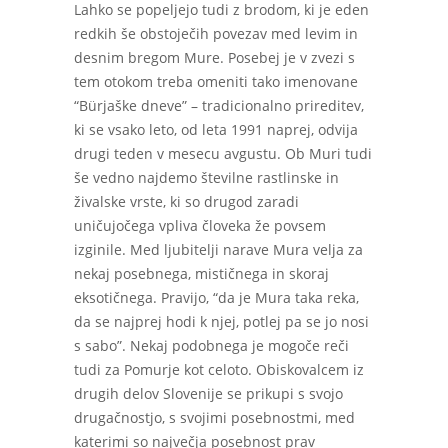
Lahko se popeljejo tudi z brodom, ki je eden
redkih še obstoječih povezav med levim in
desnim bregom Mure. Posebej je v zvezi s
tem otokom treba omeniti tako imenovane
“Bürjaške dneve” – tradicionalno prireditev,
ki se vsako leto, od leta 1991 naprej, odvija
drugi teden v mesecu avgustu. Ob Muri tudi
še vedno najdemo številne rastlinske in
živalske vrste, ki so drugod zaradi
uničujočega vpliva človeka že povsem
izginile. Med ljubitelji narave Mura velja za
nekaj posebnega, mističnega in skoraj
eksotičnega. Pravijo, “da je Mura taka reka,
da se najprej hodi k njej, potlej pa se jo nosi
s sabo”. Nekaj podobnega je mogoče reči
tudi za Pomurje kot celoto. Obiskovalcem iz
drugih delov Slovenije se prikupi s svojo
drugačnostjo, s svojimi posebnostmi, med
katerimi so največja posebnost prav