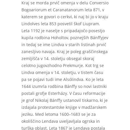
Kraj se morda prvič omenja v delu Conversio
Bogoariorum et Caranatanorum leta 871, v
katerem se govori o cerkvi, ki naj bi jo v kraju
Lindolves leta 853 posvetil škof Liupram.
Leta 1192 je naselje s pripadajočo posestjo
kupila rodbina Hoholtov, poznejših Bánffyjev
in tedaj se ime Lindva v starih listinah prvič
zanesljivo navaja. Kraj je poleg graščinskega
zemljišča v 14. stoletju obsegal skoraj
celotno jugovzhodno Prekmurje. Kot trg se
Lindva omenja v 14. stoletju, v tistem času
pa se pojavi tudi ime Alsólindva. Ko je leta
1644 izumrla rodbina Bánffy so novi lastniki
postali grofje Esterházy. V času reformacije
je grof Nikolaj Bánffy ustanovil tiskarno, ki je
izdajala protestantske knjige v madžarskem
jeziku. Med letoma 1600–1683 se je za
okoliščino Lendava uveljavljala ogrska in
turška oblast. Leta 1867 je Lendava postala