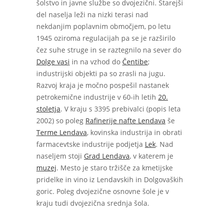
šolstvo in javne službe so dvojezični. Starejši
del naselja leži na nizki terasi nad
nekdanjim poplavnim območjem, po letu
1945 oziroma regulacijah pa se je razširilo
čez suhe struge in se raztegnilo na sever do
Dolge vasi
in na vzhod do
Čentibe
;
industrijski objekti pa so zrasli na jugu.
Razvoj kraja je močno pospešil nastanek
petrokemične industrije v 60-ih letih
20.
stoletja
. V kraju s 3395 prebivalci (popis leta
2002) so poleg
Rafinerije nafte Lendava
še
Terme Lendava
, kovinska industrija in obrati
farmacevtske industrije podjetja
Lek
. Nad
naseljem stoji
Grad Lendava
, v katerem je
muzej
. Mesto je staro tržišče za kmetijske
pridelke in vino iz Lendavskih in Dolgovaških
goric. Poleg dvojezične osnovne šole je v
kraju tudi dvojezična srednja šola.