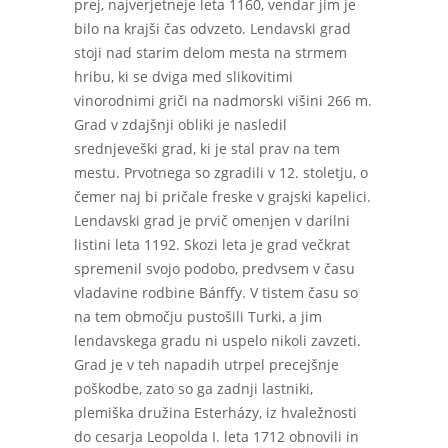
prej, najverjetneje leta 1160, vendar jim je
bilo na krajši čas odvzeto. Lendavski grad
stoji nad starim delom mesta na strmem
hribu, ki se dviga med slikovitimi
vinorodnimi griči na nadmorski višini 266 m.
Grad v zdajšnji obliki je nasledil
srednjeveški grad, ki je stal prav na tem
mestu. Prvotnega so zgradili v 12. stoletju, o
čemer naj bi pričale freske v grajski kapelici.
Lendavski grad je prvič omenjen v darilni
listini leta 1192. Skozi leta je grad večkrat
spremenil svojo podobo, predvsem v času
vladavine rodbine Bánffy. V tistem času so
na tem območju pustošili Turki, a jim
lendavskega gradu ni uspelo nikoli zavzeti.
Grad je v teh napadih utrpel precejšnje
poškodbe, zato so ga zadnji lastniki,
plemiška družina Esterházy, iz hvaležnosti
do cesarja Leopolda I. leta 1712 obnovili in