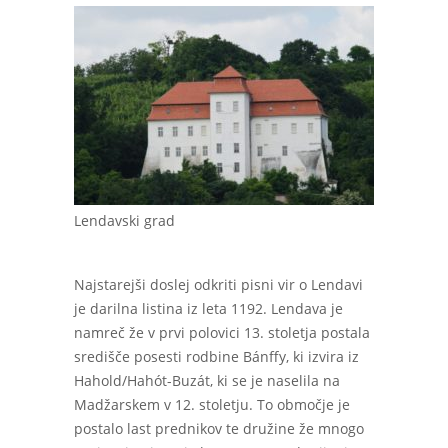
Lendavski grad
Najstarejši doslej odkriti pisni vir o Lendavi
je darilna listina iz leta 1192. Lendava je
namreč že v prvi polovici 13. stoletja postala
središče posesti rodbine Bánffy, ki izvira iz
Hahold/Hahót-Buzát, ki se je naselila na
Madžarskem v 12. stoletju. To območje je
postalo last prednikov te družine že mnogo