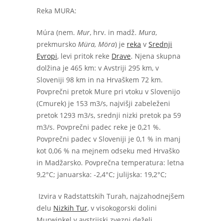
Reka MURA:
Múra (nem.
Mur
, hrv. in madž.
Mura
,
prekmursko
Müra, Möra
) je
reka
v
Srednji
Evropi
, levi pritok reke
Drave
. Njena skupna
dolžina je 465 km: v Avstriji 295 km, v
Sloveniji 98 km in na Hrvaškem 72 km.
Povprečni pretok Mure pri vtoku v Slovenijo
(Cmurek) je 153 m
3
/s, najvišji zabeleženi
pretok 1293 m
3
/s, srednji nizki pretok pa 59
m
3
/s. Povprečni padec reke je 0,21 %.
Povprečni padec v Sloveniji je 0,1 % in manj
kot 0,06 % na mejnem odseku med Hrvaško
in Madžarsko. Povprečna temperatura: letna
9,2°C; januarska: -2,4°C; julijska: 19,2°C;
Izvira v Radstattskih Turah, najzahodnejšem
delu
Nizkih Tur
, v visokogorski dolini
Murwinkel v avstrijski zvezni deželi