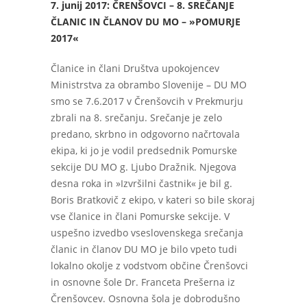
7. junij 2017: ČRENŠOVCI –
8. SREČANJE
ČLANIC IN ČLANOV DU MO – »POMURJE
2017«
Članice in člani Društva upokojencev
Ministrstva za obrambo Slovenije – DU MO
smo se 7.6.2017 v Črenšovcih v Prekmurju
zbrali na 8. srečanju. Srečanje je zelo
predano, skrbno in odgovorno načrtovala
ekipa, ki jo je vodil predsednik Pomurske
sekcije DU MO g. Ljubo Dražnik. Njegova
desna roka in »Izvršilni častnik« je bil g.
Boris Bratkovič z ekipo, v kateri so bile skoraj
vse članice in člani Pomurske sekcije. V
uspešno izvedbo vseslovenskega srečanja
članic in članov DU MO je bilo vpeto tudi
lokalno okolje z vodstvom občine Črenšovci
in osnovne šole Dr. Franceta Prešerna iz
Črenšovcev. Osnovna šola je dobrodušno