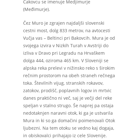
Čakovcu se imenuje Medjimurje
(Međimurje).
Čez Muro je zgrajen najdaljši slovenski
cestni most, dolg 833 metrov, na avtocesti
Vučja vas – Beltinci pri Bakovcih. Mura je od
svojega izvira v Nizkih Turah v Avstriji do
izliva v Dravo pri Legradu na Hrvaškem
dolga 444, oziroma 465 km. V Sloveniji se
alpska reka prelevi v nižinsko reko s širokim
rečnim prostorom na obeh straneh rečnega
toka. Številnih vijug, stranskih rokavov,
zatokov, prodišč, poplavnih logov in mrtvic
danes praktično ni več, saj je večji del reke
speljan v stalno strugo. Še naprej pa ostaja
nedotaknjen naravni otok, ki ga je ustvarila
Mura in ki so ga domačini poimenovali Otok
ljubezni. Na tem otoku se vedno kaj dogaja,
in obiskovalci prihajajo iz cele Slovenije.