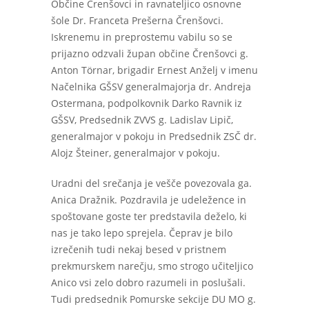
Občine Črenšovci in ravnateljico osnovne
šole Dr. Franceta Prešerna Črenšovci.
Iskrenemu in preprostemu vabilu so se
prijazno odzvali župan občine Črenšovci g.
Anton Törnar, brigadir Ernest Anželj v imenu
Načelnika GŠSV generalmajorja dr. Andreja
Ostermana, podpolkovnik Darko Ravnik iz
GŠSV, Predsednik ZVVS g. Ladislav Lipič,
generalmajor v pokoju in Predsednik ZSČ dr.
Alojz Šteiner, generalmajor v pokoju.
Uradni del srečanja je vešče povezovala ga.
Anica Dražnik. Pozdravila je udeležence in
spoštovane goste ter predstavila deželo, ki
nas je tako lepo sprejela. Čeprav je bilo
izrečenih tudi nekaj besed v pristnem
prekmurskem narečju, smo strogo učiteljico
Anico vsi zelo dobro razumeli in poslušali.
Tudi predsednik Pomurske sekcije DU MO g.