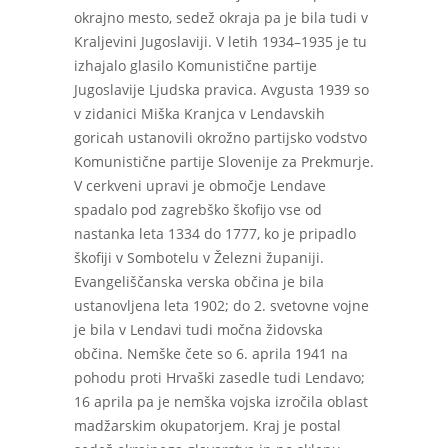
okrajno mesto, sedež okraja pa je bila tudi v
Kraljevini Jugoslaviji. V letih 1934–1935 je tu
izhajalo glasilo Komunistične partije
Jugoslavije Ljudska pravica. Avgusta 1939 so
v zidanici Miška Kranjca v Lendavskih
goricah ustanovili okrožno partijsko vodstvo
Komunistične partije Slovenije za Prekmurje.
V cerkveni upravi je območje Lendave
spadalo pod zagrebško škofijo vse od
nastanka leta 1334 do 1777, ko je pripadlo
škofiji v Sombotelu v Železni županiji.
Evangeliščanska verska občina je bila
ustanovljena leta 1902; do 2. svetovne vojne
je bila v Lendavi tudi močna židovska
občina. Nemške čete so 6. aprila 1941 na
pohodu proti Hrvaški zasedle tudi Lendavo;
16 aprila pa je nemška vojska izročila oblast
madžarskim okupatorjem. Kraj je postal