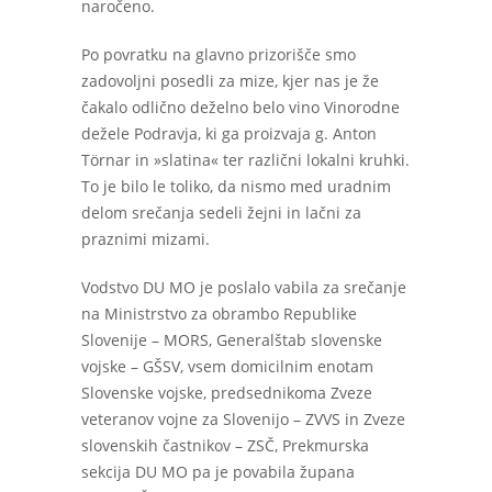
naročeno.
Po povratku na glavno prizorišče smo
zadovoljni posedli za mize, kjer nas je že
čakalo odlično deželno belo vino Vinorodne
dežele Podravja, ki ga proizvaja g. Anton
Törnar in »slatina« ter različni lokalni kruhki.
To je bilo le toliko, da nismo med uradnim
delom srečanja sedeli žejni in lačni za
praznimi mizami.
Vodstvo DU MO je poslalo vabila za srečanje
na Ministrstvo za obrambo Republike
Slovenije – MORS, Generalštab slovenske
vojske – GŠSV, vsem domicilnim enotam
Slovenske vojske, predsednikoma Zveze
veteranov vojne za Slovenijo – ZVVS in Zveze
slovenskih častnikov – ZSČ, Prekmurska
sekcija DU MO pa je povabila župana