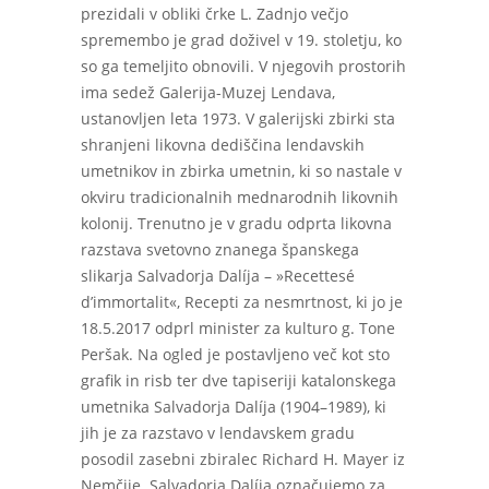
prezidali v obliki črke L. Zadnjo večjo
spremembo je grad doživel v 19. stoletju, ko
so ga temeljito obnovili. V njegovih prostorih
ima sedež Galerija-Muzej Lendava,
ustanovljen leta 1973. V galerijski zbirki sta
shranjeni likovna dediščina lendavskih
umetnikov in zbirka umetnin, ki so nastale v
okviru tradicionalnih mednarodnih likovnih
kolonij. Trenutno je v gradu odprta likovna
razstava svetovno znanega španskega
slikarja Salvadorja Dalíja – »Recettesé
d’immortalit«, Recepti za nesmrtnost, ki jo je
18.5.2017 odprl minister za kulturo g. Tone
Peršak. Na ogled je postavljeno več kot sto
grafik in risb ter dve tapiseriji katalonskega
umetnika Salvadorja Dalíja (1904–1989), ki
jih je za razstavo v lendavskem gradu
posodil zasebni zbiralec Richard H. Mayer iz
Nemčije. Salvadorja Dalíja označujemo za