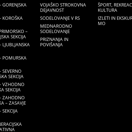
– GORENJSKA
VOJAŠKO STROKOVNA
ŠPORT, REKREACI
DEJAVNOST
KULTURA
– KOROŠKA
SODELOVANJE V RS
IZLETI IN EKSKU
MO
MEDNARODNO
PRIMORSKO –
SODELOVANJE
SKA SEKCIJA
PRIZNANJA IN
 LJUBLJANSKA
POVIŠANJA
– POMURSKA
– SEVERNO
KA SEKCIJA
– VZHODNO
KA SEKCIJA
– ZAHODNO
KA – ZASAVJE
 SEKCIJA
ERACIJSKA
ATIVNA