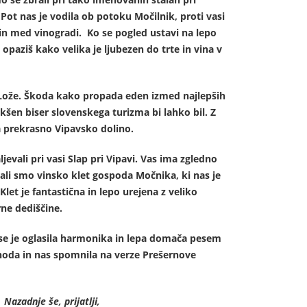
Pot nas je vodila ob potoku Močilnik, proti vasi
in med vinogradi. Ko se pogled ustavi na lepo
opaziš kako velika je ljubezen do trte in vina v
Lože. Škoda kako propada eden izmed najlepših
kšen biser slovenskega turizma bi lahko bil. Z
na prekrasno Vipavsko dolino.
evali pri vasi Slap pri Vipavi. Vas ima zgledno
ali smo vinsko klet gospoda Močnika, ki nas je
Klet je fantastična in lepo urejena z veliko
rne dediščine.
a se je oglasila harmonika in lepa domača pesem
hoda in nas spomnila na verze Prešernove
Nazadnje še, prijatlji,