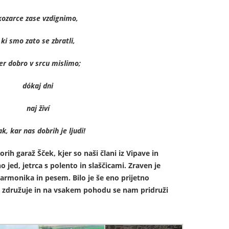
kozarce zase vzdignimo,
ki smo zato se zbratli,
er dobro v srcu mislimo;
dókaj dni
naj živí
k, kar nas dobrih je ljudi!
ih garaž Šček, kjer so naši člani iz Vipave in
o jed, jetrca s polento in slaščicami. Zraven je
harmonika in pesem. Bilo je še eno prijetno
j združuje in na vsakem pohodu se nam pridruži