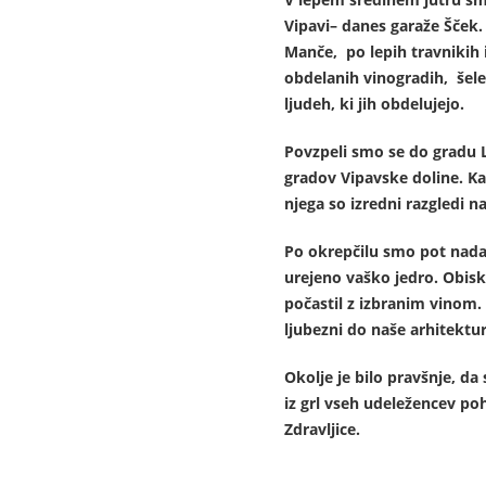
Vipavi– danes garaže Šček. 
Manče, po lepih travnikih 
obdelanih vinogradih, šele 
ljudeh, ki jih obdelujejo.
Povzpeli smo se do gradu 
gradov Vipavske doline. Ka
njega so izredni razgledi 
Po okrepčilu smo pot nadalj
urejeno vaško jedro. Obisk
počastil z izbranim vinom. 
ljubezni do naše arhitektu
Okolje je bilo pravšnje, d
iz grl vseh udeležencev po
Zdravljice.