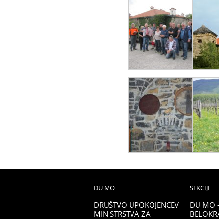
DU MO
SEKCIJE
DRUŠTVO UPOKOJENCEV
DU MO 
MINISTRSTVA ZA
BELOKRA