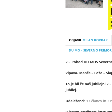
OBJAVIL
MILAN KORBAR
DU MO – SEVERNO PRIMORS
25. Pohod DU MOS Severno 
Vipava- Manče – Lože – Sla
To je bil že naš jubilejni 
jubilej.
Udeleženci:
17 članov in 2 
V lepem sredinem jutru smo