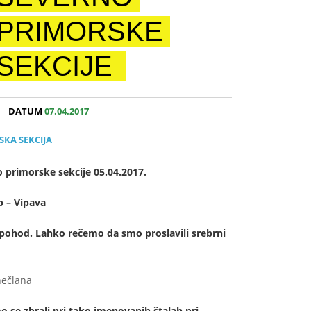
PRIMORSKE
SEKCIJE
DATUM
07.04.2017
KA SEKCIJA
primorske sekcije 05.04.2017.
p – Vipava
25 pohod. Lahko rečemo da smo proslavili srebrni
nečlana
 se zbrali pri tako imenovanih štalah pri