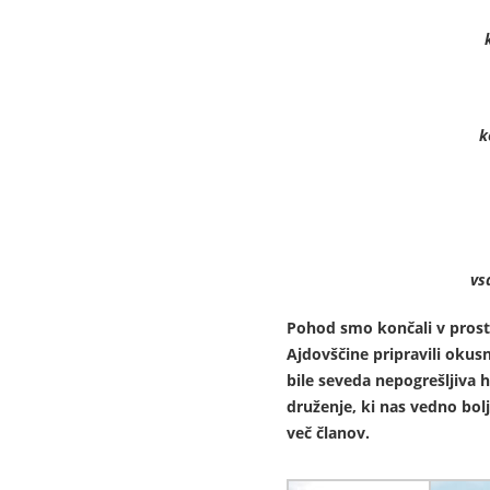
k
vsa
Pohod smo končali v prostor
Ajdovščine pripravili okusn
bile seveda nepogrešljiva 
druženje, ki nas vedno bol
več članov.