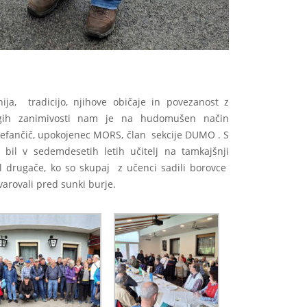
ja, tradicijo, njihove običaje in povezanost z
ugih zanimivosti nam je na hudomušen način
tefančič, upokojenec MORS, član sekcije DUMO . S
bil v sedemdesetih letih učitelj na tamkajšnji
kel drugače, ko so skupaj z učenci sadili borovce
varovali pred sunki burje.