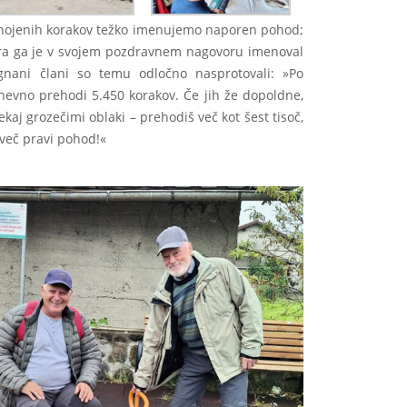
rehojenih korakov težko imenujemo naporen pohod;
kra ga je v svojem pozdravnem nagovoru imenoval
gnani člani so temu odločno nasprotovali: »Po
dnevno prehodi 5.450 korakov. Če jih že dopoldne,
kaj grozečimi oblaki – prehodiš več kot šest tisoč,
več pravi pohod!«