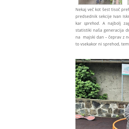
Nekaj več kot šest tisoč p
predsednik sekcije Ivan Is
kar
sprehod
. A najbolj za
statistiki naša generacija 
na majski dan – čeprav z ne
to vsekakor ni sprehod, tem