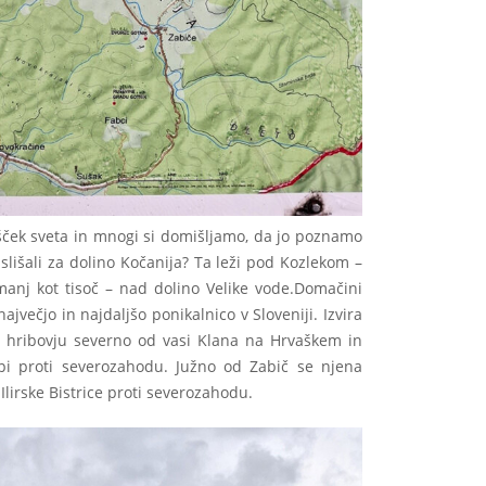
ošček sveta in mnogi si domišljamo, da jo poznamo
 slišali za dolino Kočanija? Ta leži pod Kozlekom –
 manj kot tisoč – nad dolino Velike vode.Domačini
jvečjo in najdaljšo ponikalnico v Sloveniji. Izvira
 hribovju severno od vasi Klana na Hrvaškem in
api proti severozahodu. Južno od Zabič se njena
Ilirske Bistrice proti severozahodu.