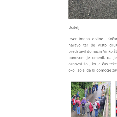
Učitelj
Izvor imena doline Kočani
naravo ter še vrsto dr
predstavil domačin Vinko Š
ponosom je omenil, da je 
osnovni šoli, ko je čas te
okoli šole, da bi območje za