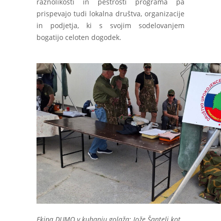
raznolikosti in pestrosti programa pa
prispevajo tudi lokalna društva, organizacije
in podjetja, ki s svojim sodelovanjem
bogatijo celoten dogodek.
Ekipa DUMO v kuhanju golaža: Jože Šantelj kot