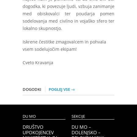
dogodka, ki povezuje ljudi, vzbuja zanimanje
med obiskovalci ter poudarja pomen
sodelovanja med civilno in vojaško sfero ter
lokalno skupnostjo.
Iskrene čestitke zmagovalcem in pohvala
vsem sodelujočim ekipam!
Cveto Kravanja
DOGODKI
POGLEJ VSE →
DU MO
SEKCIJE
DRUŠTVO
DU MO –
UPOKOJENCEV
DOLENJSKO –