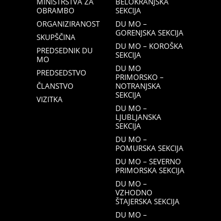
MINISTRSTVA ZA
BELOKRANJSKA
OBRAMBO
SEKCIJA
ORGANIZIRANOST
DU MO –
GORENJSKA SEKCIJA
SKUPŠČINA
DU MO – KOROŠKA
PREDSEDNIK DU
SEKCIJA
MO
DU MO
PREDSEDSTVO
PRIMORSKO –
ČLANSTVO
NOTRANJSKA
SEKCIJA
VIZITKA
DU MO –
LJUBLJANSKA
SEKCIJA
DU MO –
POMURSKA SEKCIJA
DU MO – SEVERNO
PRIMORSKA SEKCIJA
DU MO –
VZHODNO
ŠTAJERSKA SEKCIJA
DU MO –