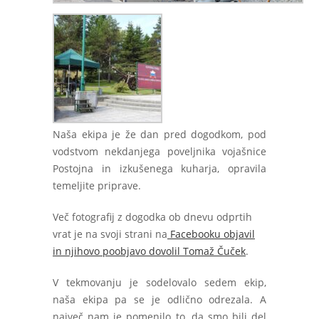
Naša ekipa je že dan pred dogodkom, pod
vodstvom nekdanjega poveljnika vojašnice
Postojna in izkušenega kuharja, opravila
temeljite priprave.
Več fotografij z dogodka ob dnevu odprtih
vrat je na svoji strani na
Facebooku objavil
in njihovo poobjavo dovolil Tomaž Čuček
.
V tekmovanju je sodelovalo sedem ekip,
naša ekipa pa se je odlično odrezala. A
največ nam je pomenilo to, da smo bili del