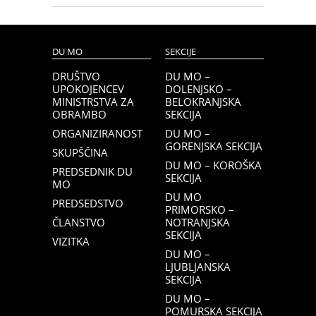
DU MO
SEKCIJE
DRUŠTVO
DU MO –
UPOKOJENCEV
DOLENJSKO –
MINISTRSTVA ZA
BELOKRANJSKA
OBRAMBO
SEKCIJA
ORGANIZIRANOST
DU MO –
GORENJSKA SEKCIJA
SKUPŠČINA
DU MO – KOROŠKA
PREDSEDNIK DU
SEKCIJA
MO
DU MO
PREDSEDSTVO
PRIMORSKO –
ČLANSTVO
NOTRANJSKA
SEKCIJA
VIZITKA
DU MO –
LJUBLJANSKA
SEKCIJA
DU MO –
POMURSKA SEKCIJA