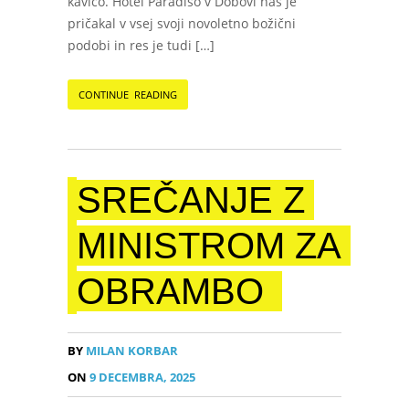
kavico. Hotel Paradiso v Dobovi nas je
pričakal v vsej svoji novoletno božični
podobi in res je tudi […]
CONTINUE READING
SREČANJE Z
MINISTROM ZA
OBRAMBO
BY
MILAN KORBAR
ON
9 DECEMBRA, 2025