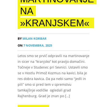
NA
»KRANJSKEM«
BY
MILAN KORBAR
ON
7 NOVEMBRA, 2025
Letos smo se prvič odpravili na martinovanje
in sicer na “kranjsko” kot pravijo domačini.
Točneje v Studenec pri Sevnici. Ustavili smo
se v Hostlu Primož Kozmus na kavici, bila je
res dobra kavica. Da pa nebi samo “jedli in
pili” smo si pred tem v spremstvu
tamkajšnje vodičke ogledali grad
Rajhenburg. Grad je znan po […]