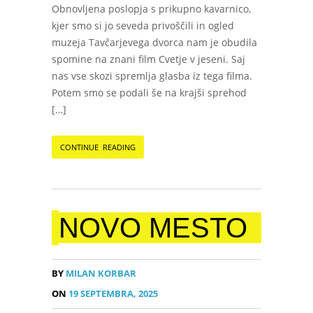
Obnovljena poslopja s prikupno kavarnico,
kjer smo si jo seveda privoščili in ogled
muzeja Tavčarjevega dvorca nam je obudila
spomine na znani film Cvetje v jeseni. Saj
nas vse skozi spremlja glasba iz tega filma.
Potem smo se podali še na krajši sprehod
[…]
CONTINUE READING
NOVO MESTO
BY
MILAN KORBAR
ON
19 SEPTEMBRA, 2025