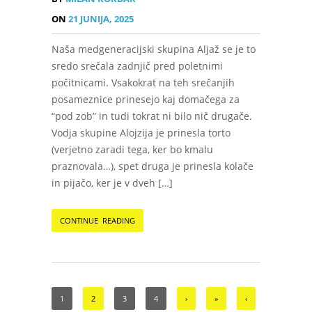
ON
21 JUNIJA, 2025
Naša medgeneracijski skupina Aljaž se je to
sredo srečala zadnjič pred poletnimi
počitnicami. Vsakokrat na teh srečanjih
posameznice prinesejo kaj domačega za
“pod zob” in tudi tokrat ni bilo nič drugače.
Vodja skupine Alojzija je prinesla torto
(verjetno zaradi tega, ker bo kmalu
praznovala…), spet druga je prinesla kolače
in pijačo, ker je v dveh […]
CONTINUE READING
1
2
3
4
›
»
‹