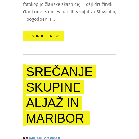
fotokopijo članskeizkaznice), – ožji družinski
člani udeležencev padlih v vojni za Slovenijo,
– pogodbeni […]
CONTINUE READING
SREČANJE
SKUPINE
ALJAŽ IN
MARIBOR
BY
MILAN KORBAR