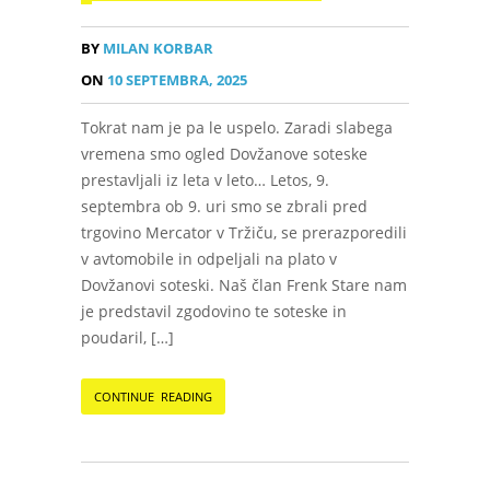
BY
MILAN KORBAR
ON
10 SEPTEMBRA, 2025
Tokrat nam je pa le uspelo. Zaradi slabega
vremena smo ogled Dovžanove soteske
prestavljali iz leta v leto… Letos, 9.
septembra ob 9. uri smo se zbrali pred
trgovino Mercator v Tržiču, se prerazporedili
v avtomobile in odpeljali na plato v
Dovžanovi soteski. Naš član Frenk Stare nam
je predstavil zgodovino te soteske in
poudaril, […]
CONTINUE READING