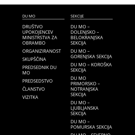
DU MO
SEKCIJE
DRUŠTVO
DU MO –
UPOKOJENCEV
DOLENJSKO –
MINISTRSTVA ZA
BELOKRANJSKA
OBRAMBO
SEKCIJA
ORGANIZIRANOST
DU MO –
GORENJSKA SEKCIJA
SKUPŠČINA
DU MO – KOROŠKA
PREDSEDNIK DU
SEKCIJA
MO
DU MO
PREDSEDSTVO
PRIMORSKO –
ČLANSTVO
NOTRANJSKA
SEKCIJA
VIZITKA
DU MO –
LJUBLJANSKA
SEKCIJA
DU MO –
POMURSKA SEKCIJA