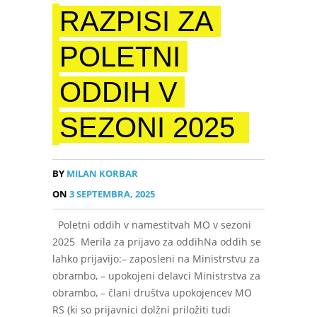
RAZPISI ZA
POLETNI
ODDIH V
SEZONI 2025
BY
MILAN KORBAR
ON
3 SEPTEMBRA, 2025
Poletni oddih v namestitvah MO v sezoni
2025 Merila za prijavo za oddihNa oddih se
lahko prijavijo:– zaposleni na Ministrstvu za
obrambo, – upokojeni delavci Ministrstva za
obrambo, – člani društva upokojencev MO
RS (ki so prijavnici dolžni priložiti tudi