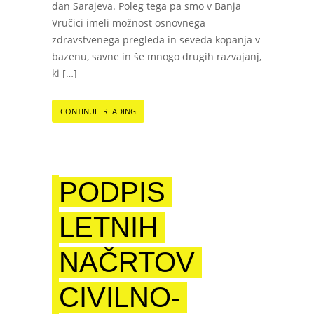
dan Sarajeva. Poleg tega pa smo v Banja
Vručici imeli možnost osnovnega
zdravstvenega pregleda in seveda kopanja v
bazenu, savne in še mnogo drugih razvajanj,
ki […]
CONTINUE READING
PODPIS
LETNIH
NAČRTOV
CIVILNO-